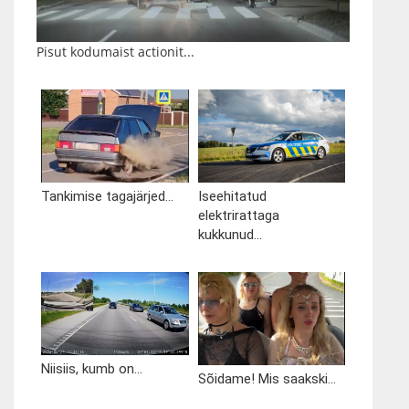
Pisut kodumaist actionit...
Tankimise tagajärjed...
Iseehitatud
elektrirattaga
kukkunud...
Niisiis, kumb on...
Sõidame! Mis saakski...