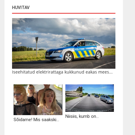
HUVITAV
Iseehitatud elektrirattaga kukkunud eakas mees...
Niisiis, kumb on...
Sõidame! Mis saakski...