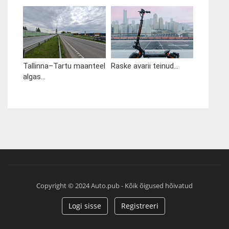
Tallinna–Tartu maanteel
Raske avarii teinud...
algas...
Copyright © 2024 Auto.pub - Kõik õigused hõivatud
Logi sisse
Registreeri