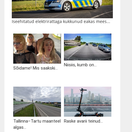
Iseehitatud elektrirattaga kukkunud eakas mees...
Niisiis, kumb on...
Sõidame! Mis saakski...
Tallinna–Tartu maanteel
Raske avarii teinud...
algas...