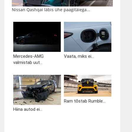
Nissan Qashqai läbis ühe paagitäiega...
Mercedes-AMG
Vaata, miks ei...
valmistab uut...
Ram tõstab Rumble...
Hiina autod ei...