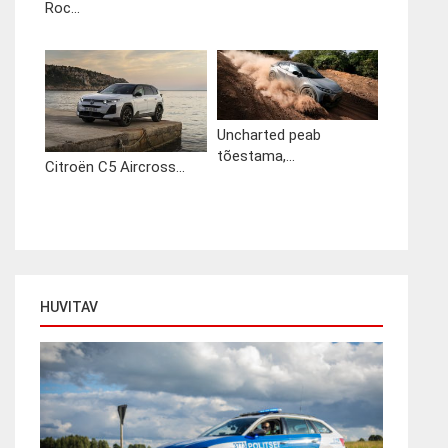
Roc...
Uncharted peab
tõestama,...
Citroën C5 Aircross...
HUVITAV