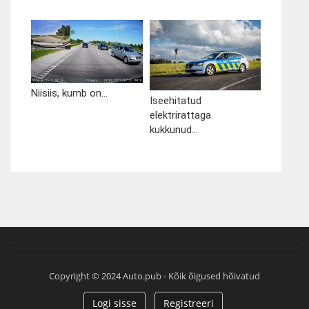
Niisiis, kumb on...
Iseehitatud
elektrirattaga
kukkunud...
Copyright © 2024 Auto.pub - Kõik õigused hõivatud
Logi sisse
Registreeri