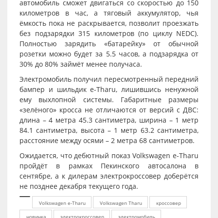
автомобиль сможет двигаться со скоростью до 150
километров в час, а тяговый аккумулятор, чья
ёмкость пока не раскрывается, позволит проезжать
без подзарядки 315 километров (по циклу NEDC).
Полностью зарядить «батарейку» от обычной
розетки можно будет за 5.5 часов, а подзарядка от
30% до 80% займёт менее получаса.
Электромобиль получил пересмотренный передний
бампер и шильдик e-Tharu, лишившись ненужной
ему выхлопной системы. Габаритные размеры
«зелёного» кросса не отличаются от версий с ДВС:
длина – 4 метра 45.3 сантиметра, ширина – 1 метр
84.1 сантиметра, высота – 1 метр 63.2 сантиметра,
расстояние между осями – 2 метра 68 сантиметров.
Ожидается, что дебютный показ Volkswagen e-Tharu
пройдёт в рамках Пекинского автосалона в
сентябре, а к дилерам электрокроссовер доберётся
не позднее декабря текущего года.
Volkswagen e-Tharu
Volkswagen Tharu
кроссовер
новинка
электрокроссовер
электромобиль