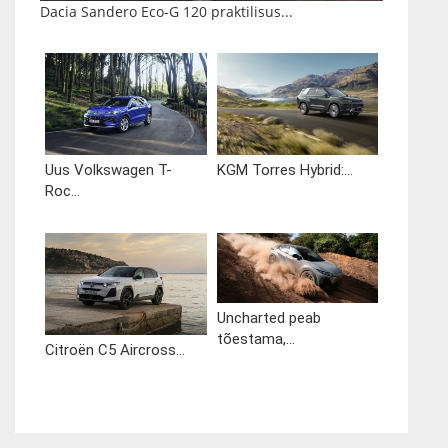
Dacia Sandero Eco-G 120 praktilisus...
Uus Volkswagen T-
KGM Torres Hybrid:...
Roc...
Uncharted peab
tõestama,...
Citroën C5 Aircross...