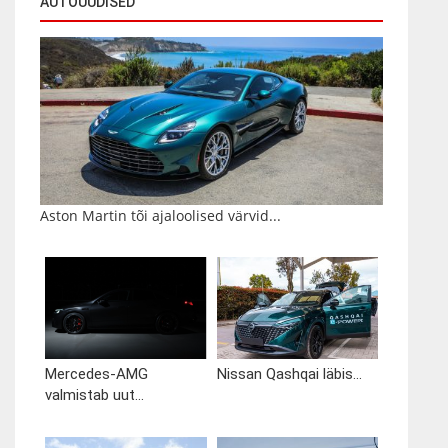
AUTOUUDISED
Aston Martin tõi ajaloolised värvid...
Mercedes-AMG
Nissan Qashqai läbis...
valmistab uut...