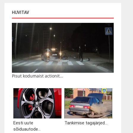
HUVITAV
Pisut kodumaist actionit...
Eesti uute
Tankimise tagajärjed...
sõiduautode...