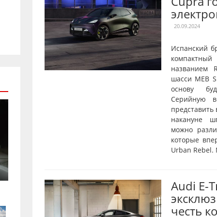
Cupra г
электро
20.09.2024
Испанский б
компактны
названием R
шасси MEB Sh
основу буд
Серийную в
представить 
накануне ш
можно разл
которые впе
Urban Rebel.
Audi E-
эксклюз
честь к