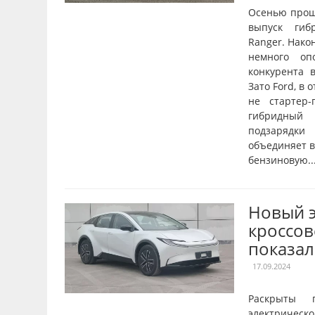
Осенью прош
выпуск гиб
Ranger. Нако
немного оп
конкурента в
Зато Ford, в 
не стартер-
гибридный 
подзарядки
объединяет в
бензиновую..
Новый 
кроссов
показал
17.09.2024
Раскрыты 
электрическ