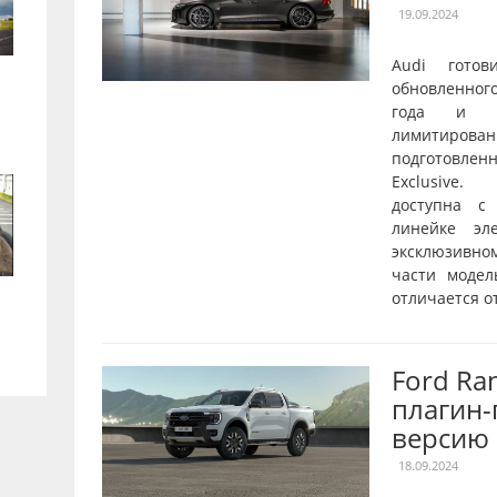
19.09.2024
Audi готов
обновленног
года и о
лимитирован
подготовле
Exclusive.
доступна с
линейке эл
эксклюзивн
части модел
отличается от
Ford Ra
плагин
версию
18.09.2024