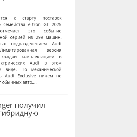
ится к старту поставок
о семейства e-tron GT 2025
тмечает это событие
ной серией из 299 машин,
нных подразделением Audi
 Лимитированная версия
 каждой комплектацией в
ектрических Audi в этом
ом виде. По механической
ь Audi Exclusive ничем не
 обычных авто,...
nger получил
-гибридную