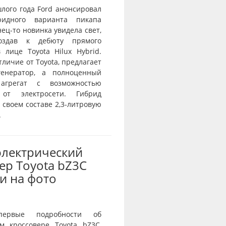
лого года Ford анонсировал
ридного варианта пикапа
нец-то новинка увидела свет,
оздав к дебюту прямого
 лице Toyota Hilux Hybrid.
отличие от Toyota, предлагает
генератор, а полноценный
агрегат с возможностью
 от электросети. Гибрид
 своем составе 2,3-литровую
.
электрический
ер Toyota bZ3C
и на фото
первые подробности об
ом кроссовере Toyota bZ3C,