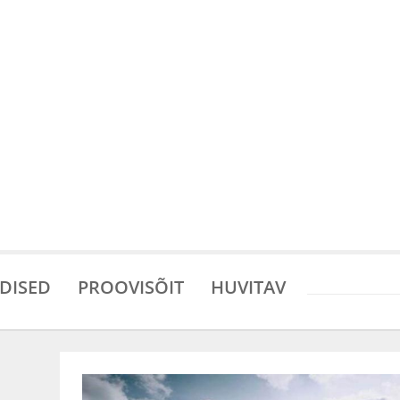
DISED
PROOVISÕIT
HUVITAV