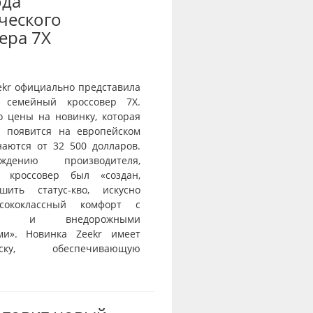
ода
ческого
ера 7X
ekr официально представила
 семейный кроссовер 7X.
о цены на новинку, которая
и появится на европейском
наются от 32 500 долларов.
дению производителя,
й кроссовер был «создан,
шить статус-кво, искусно
сококлассный комфорт с
тью и внедорожными
ми». Новинка Zeekr имеет
веску, обеспечивающую