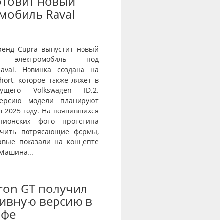
отовит новый
мобиль Raval
ренд Cupra выпустит новый
й электромобиль под
aval. Новинка создана на
ort, которое также ляжет в
ущего Volkswagen ID.2.
ерсию модели планируют
в 2025 году. На появившихся
пионских фото прототипа
ичить потрясающие формы,
рвые показали на концепте
 Машина...
Tron GT получил
ивную версию в
офе