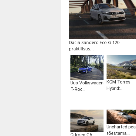
Dacia Sandero Eco-G 120
praktilisus...
KGM Torres
Uus Volkswagen
Hybrid:...
T-Roc...
Uncharted pea
tõestama,...
Citroën C5