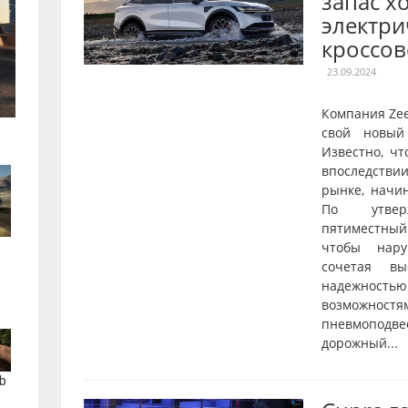
запас х
электри
кроссов
23.09.2024
Компания Ze
свой новый
Известно, чт
впоследстви
рынке, начи
По утверж
пятиместны
чтобы нару
сочетая вы
надежнос
возможностя
пневмопод
дорожный...
b