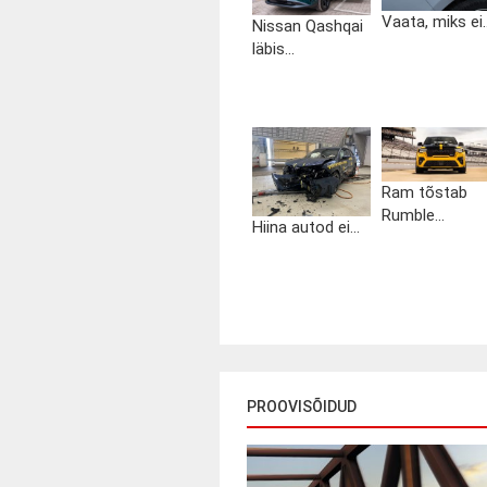
Vaata, miks ei..
Nissan Qashqai
läbis...
Ram tõstab
Rumble...
Hiina autod ei...
PROOVISÕIDUD