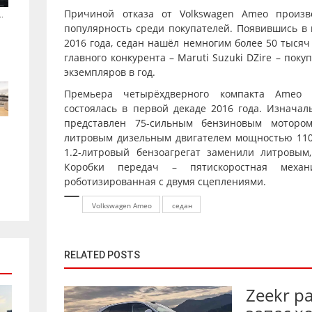
Причиной отказа от Volkswagen Ameo произв
.
популярность среди покупателей. Появившись в 
2016 года, седан нашёл немногим более 50 тысяч 
главного конкурента – Maruti Suzuki DZire – поку
экземпляров в год.
Премьера четырёхдверного компакта Ameo
состоялась в первой декаде 2016 года. Изначал
представлен 75-сильным бензиновым моторо
литровым дизельным двигателем мощностью 110
1.2-литровый бензоагрегат заменили литровым
Коробки передач – пятискоростная механ
роботизированная с двумя сцеплениями.
Volkswagen Ameo
седан
RELATED POSTS
Zeekr р