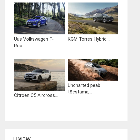
Uus Volkswagen T-
KGM Torres Hybrid:...
Roc...
Uncharted peab
tõestama,...
Citroën C5 Aircross...
HUVITAV