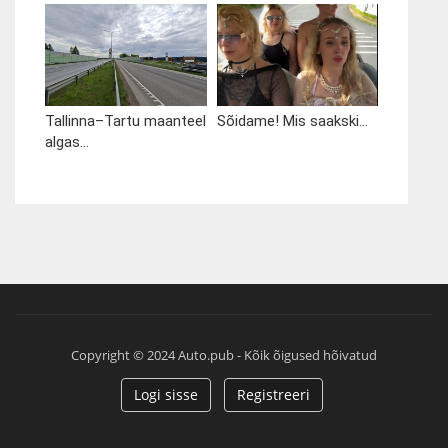
Tallinna–Tartu maanteel
Sõidame! Mis saakski...
algas...
Copyright © 2024 Auto.pub - Kõik õigused hõivatud
Logi sisse
Registreeri