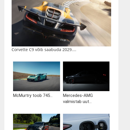
Corvette C9 võib saabuda 2029....
McMurtry toob 745...
Mercedes-AMG
valmistab uut...