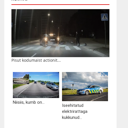
Pisut kodumaist actionit...
Niisiis, kumb on...
Iseehitatud
elektrirattaga
kukkunud...