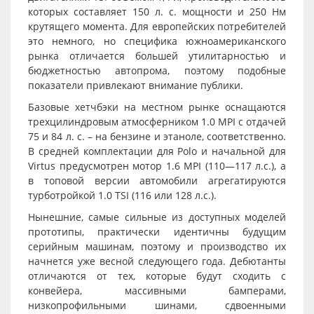
которых составляет 150 л. с. мощности и 250 Нм
крутящего момента. Для европейских потребителей
это немного, но специфика южноамериканского
рынка отличается большей утилитарностью и
бюджетностью автопрома, поэтому подобные
показатели привлекают внимание публики.
Базовые хетчбэки на местном рынке оснащаются
трехцилиндровым атмосферником 1.0 MPI с отдачей
75 и 84 л. с. – на бензине и этаноле, соответственно.
В средней комплектации для Polo и начальной для
Virtus предусмотрен мотор 1.6 MPI (110—117 л.с.), а
в топовой версии автомобили агрегатируются
турботройкой 1.0 TSI (116 или 128 л.с.).
Нынешние, самые сильные из доступных моделей
прототипы, практически идентичны будущим
серийным машинам, поэтому и производство их
начнется уже весной следующего года. Дебютанты
отличаются от тех, которые будут сходить с
конвейера, массивными бамперами,
низкопрофильными шинами, сдвоенными