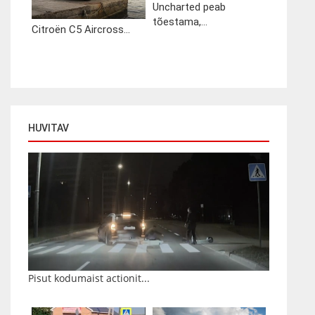
Uncharted peab
tõestama,...
Citroën C5 Aircross...
HUVITAV
Pisut kodumaist actionit...