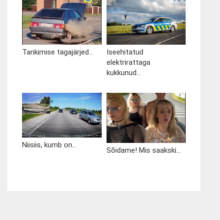
Tankimise tagajärjed...
Iseehitatud
elektrirattaga
kukkunud...
Niisiis, kumb on...
Sõidame! Mis saakski...