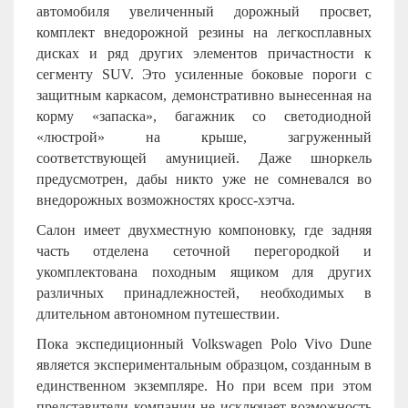
автомобиля увеличенный дорожный просвет,
комплект внедорожной резины на легкосплавных
дисках и ряд других элементов причастности к
сегменту
SUV
. Это усиленные боковые пороги с
защитным каркасом, демонстративно вынесенная на
корму «запаска», багажник со светодиодной
«люстрой» на крыше, загруженный
соответствующей амуницией. Даже шноркель
предусмотрен, дабы никто уже не сомневался во
внедорожных возможностях кросс-хэтча.
Салон имеет двухместную компоновку, где задняя
часть отделена сеточной перегородкой и
укомплектована походным ящиком для других
различных принадлежностей, необходимых в
длительном автономном путешествии.
Пока экспедиционный Volkswagen Polo Vivo Dune
является экспериментальным образцом, созданным в
единственном экземпляре. Но при всем при этом
представители компании не исключает возможность