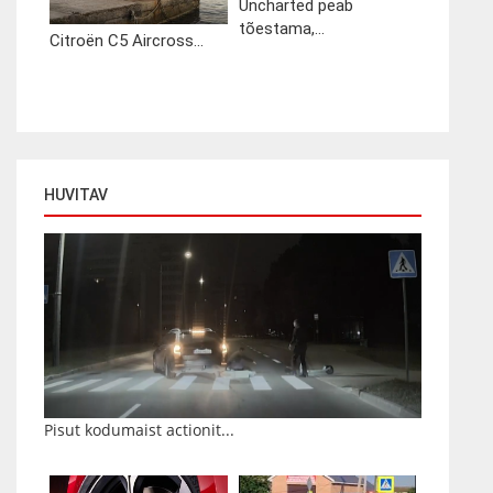
Uncharted peab
tõestama,...
Citroën C5 Aircross...
HUVITAV
Pisut kodumaist actionit...