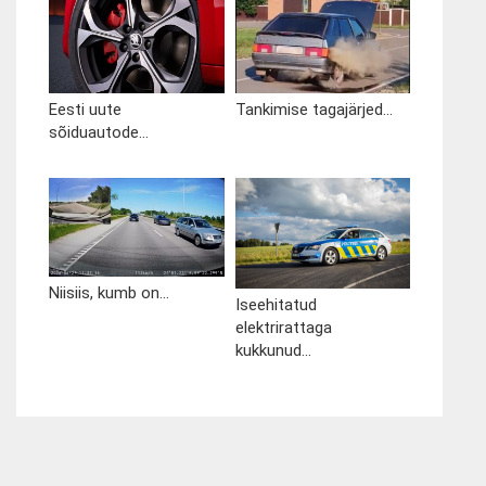
Eesti uute
Tankimise tagajärjed...
sõiduautode...
Niisiis, kumb on...
Iseehitatud
elektrirattaga
kukkunud...