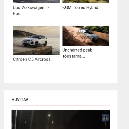
Uus Volkswagen T-
KGM Torres Hybrid:...
Roc...
Uncharted peab
tõestama,...
Citroën C5 Aircross...
HUVITAV