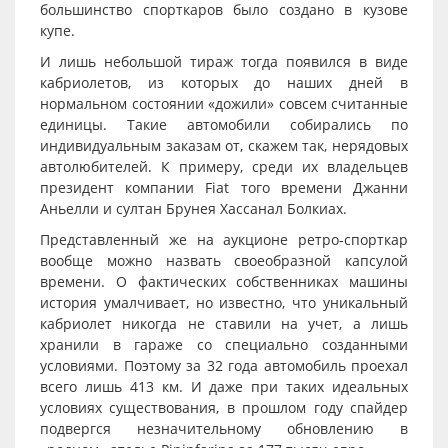
большинство спорткаров было создано в кузове
купе.
И лишь небольшой тираж тогда появился в виде
кабриолетов, из которых до наших дней в
нормальном состоянии «дожили» совсем считанные
единицы. Такие автомобили собирались по
индивидуальным заказам от, скажем так, нерядовых
автолюбителей. К примеру, среди их владельцев
президент компании Fiat того времени Джанни
Аньелли и султан Брунея Хассанал Болкиах.
Представленный же на аукционе ретро-спорткар
вообще можно назвать своеобразной капсулой
времени. О фактических собственниках машины
история умалчивает, но известно, что уникальный
кабриолет никогда не ставили на учет, а лишь
хранили в гараже со специально созданными
условиями. Поэтому за 32 года автомобиль проехал
всего лишь 413 км. И даже при таких идеальных
условиях существования, в прошлом году спайдер
подвергся незначительному обновлению в