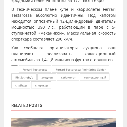
«родном» ателье Pininfarina за 177 тысяч евро.
В техническом плане купе и кабриолеты Ferrari
Testarossa абсолютно идентичны. Под капотом
находится оппозитный 12-цилиндровый двигатель
мощностью 390 л.с., работающий в паре с 5-
ступенчатой «механикой». Максимальная скорость
спорткара составляет 290 км/ч.
Как сообщают организаторы аукциона, они
планируют реализовать коллекционный
автомобиль за 1,4-1,8 миллиона фунтов стерлингов.
Ferrari Testarossa
Ferrari Testarossa Pininfarina Spider
RM Sotheby’s
аукцион
кабриолет
коллекционный
спайдер
спорткар
RELATED POSTS