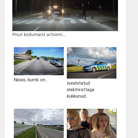
Pisut kodumaist actionit...
Niisiis, kumb on...
Iseehitatud
elektrirattaga
kukkunud...