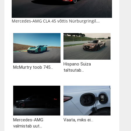
Mercedes-AMG CLA 45 võttis Nürburgringil...
Hispano Suiza
McMurtry toob 745...
taltsutab...
Mercedes-AMG
Vaata, miks ei...
valmistab uut...