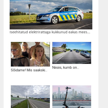
Iseehitatud elektrirattaga kukkunud eakas mees...
Niisiis, kumb on...
Sõidame! Mis saakski...