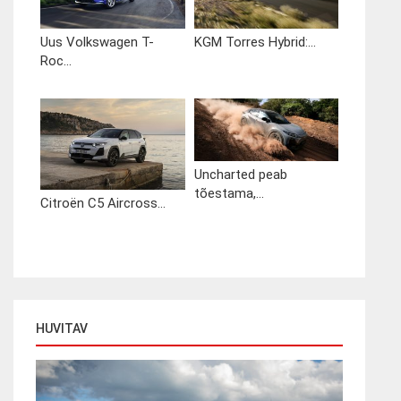
Uus Volkswagen T-
KGM Torres Hybrid:...
Roc...
Uncharted peab
tõestama,...
Citroën C5 Aircross...
HUVITAV