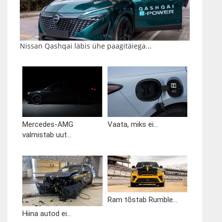
Nissan Qashqai läbis ühe paagitäiega...
Mercedes-AMG
Vaata, miks ei...
valmistab uut...
Ram tõstab Rumble...
Hiina autod ei...