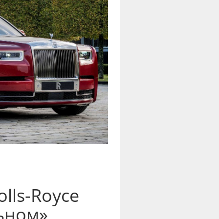
olls-Royce
ьном»