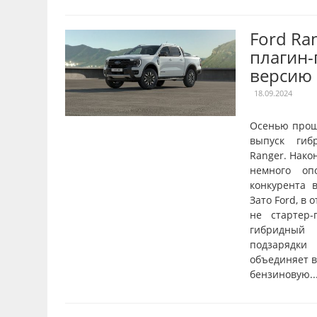
Ford Ra
плагин
версию
18.09.2024
Осенью прош
выпуск гиб
Ranger. Нако
немного оп
конкурента в
Зато Ford, в 
не стартер-
гибридный 
подзарядки
объединяет в
бензиновую..