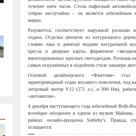
.
течение пяти часов. Столь пафосный автомобиль
собран неслучайно – он является юбилейным э
марки.
Разумеется, соответствует наружной роскоши и
седана. Отделка шпоном из натурального дере
слоями лака и девятью видами натуральной кож
кресла и дверные карты, фирменное «звездн
вмонтированных красных светодиодов. Роскошь ин
самых искушенных в подобном стиле лакшери авто
Основой дизайнерского «Фантома» стал л
заднеприводный седан восьмого поколения, под ка
литровый мотор V12 (571 л.с. и 900 Нм), работ
«автоматом».
4 декабря наступающего года юбилейный Rolls-Ro
всеобщее обозрение в одном из музеев Майами, 
рамках онлайн-аукциона Sotheby's. Правда, с
оглашается.