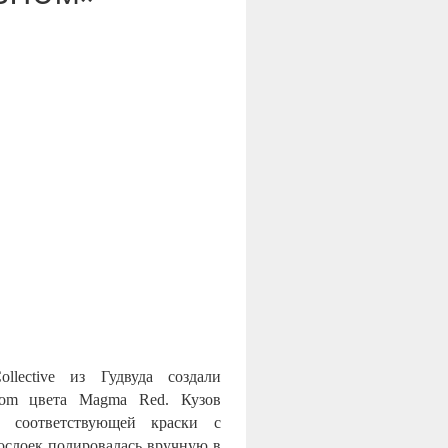
llective из Гудвуда создали
ntom цвета Magma Red. Кузов
 соответствующей краски с
рослоек полировалась вручную в