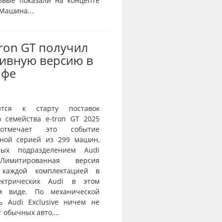
рвые показали на концепте
 Машина...
Tron GT получил
ивную версию в
офе
ится к старту поставок
о семейства e-tron GT 2025
тмечает это событие
ной серией из 299 машин,
нных подразделением Audi
 Лимитированная версия
 каждой комплектацией в
ектрических Audi в этом
ом виде. По механической
ь Audi Exclusive ничем не
 обычных авто,...