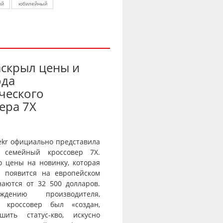
ый
юбилейный
аскрыл цены и
ода
ческого
ера 7X
ekr официально представила
 семейный кроссовер 7X.
о цены на новинку, которая
и появится на европейском
наются от 32 500 долларов.
дению производителя,
й кроссовер был «создан,
шить статус-кво, искусно