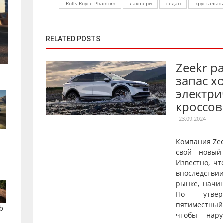
Rolls-Royce Phantom
лакшери
седан
хрустальн
RELATED POSTS
Zeekr р
запас х
электри
кроссов
23.09.2024
Компания Ze
свой новый
Известно, чт
впоследстви
рынке, начи
По утверж
пятиместны
b
чтобы нару