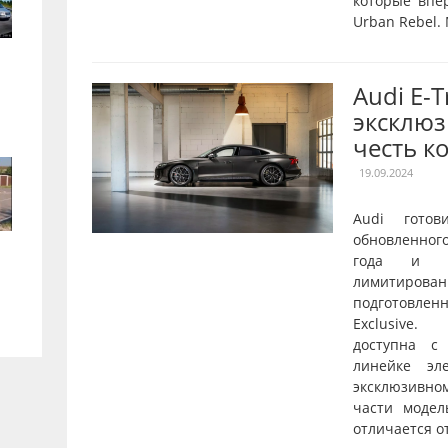
которые впе
Urban Rebel.
Audi E-
эксклюз
честь к
19.09.2024
Audi готов
обновленног
года и о
лимитирован
подготовле
Exclusive.
доступна с
линейке эл
эксклюзивн
части модел
отличается от