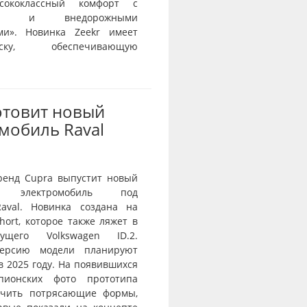
сококлассный комфорт с
тью и внедорожными
ми». Новинка Zeekr имеет
веску, обеспечивающую
отовит новый
мобиль Raval
ренд Cupra выпустит новый
й электромобиль под
aval. Новинка создана на
ort, которое также ляжет в
ущего Volkswagen ID.2.
ерсию модели планируют
в 2025 году. На появившихся
пионских фото прототипа
ичить потрясающие формы,