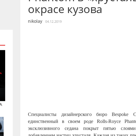
окрасе кузова
nikolay
04.12.2019
A
Специалисты дизайнерского бюро Bespoke Co
единственный в своем роде Rolls-Royce Pha
эксклюзивного седана покрыт пятью слоями
добавлением частиц хрусталя. Каждая из таких п