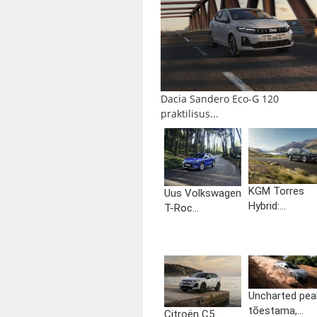
Dacia Sandero Eco-G 120
praktilisus...
KGM Torres
Uus Volkswagen
Hybrid:...
T-Roc...
Uncharted pea
tõestama,...
Citroën C5