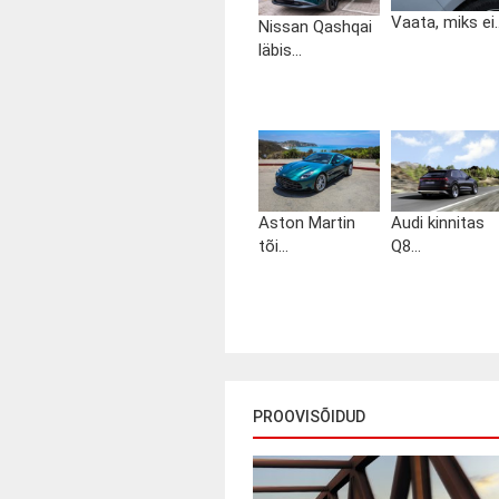
Vaata, miks ei..
Nissan Qashqai
läbis...
Aston Martin
Audi kinnitas
tõi...
Q8...
PROOVISÕIDUD