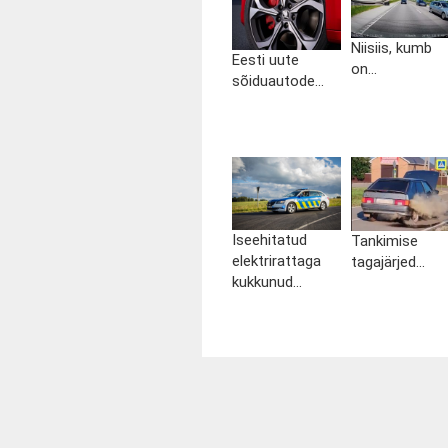
Niisiis, kumb
Eesti uute
on...
sõiduautode...
Iseehitatud
Tankimise
elektrirattaga
tagajärjed...
kukkunud...