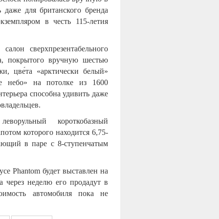
 даже для британского бренда
кземпляром в честь 115-летия
 салон сверхпрезентабельного
ва, покрытого вручную шестью
и, цве́та «арктически белый»
ое небо» на потолке из 1600
терьера способна удивить даже
владельцев.
еворульный короткобазный
потом которого находится 6,75-
ающий в паре с 8-ступенчатым
yce Phantom будет выставлен на
а через неделю его продадут в
тоимость автомобиля пока не