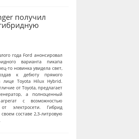
nger получил
-гибридную
лого года Ford анонсировал
ридного варианта пикапа
нец-то новинка увидела свет,
оздав к дебюту прямого
 лице Toyota Hilux Hybrid.
отличие от Toyota, предлагает
генератор, а полноценный
агрегат с возможностью
 от электросети. Гибрид
 своем составе 2,3-литровую
.