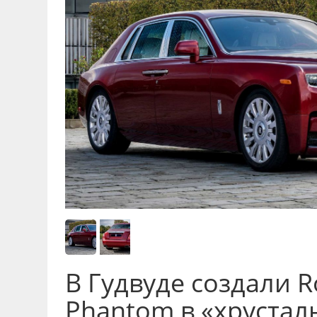
В Гудвуде создали R
Phantom в «хрустал