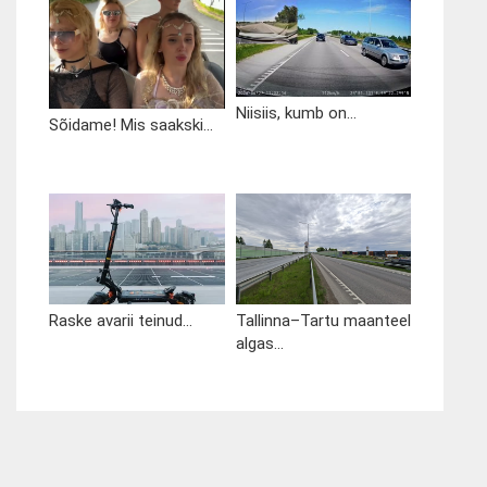
Niisiis, kumb on...
Sõidame! Mis saakski...
Raske avarii teinud...
Tallinna–Tartu maanteel
algas...