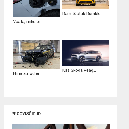
Ram tõstab Rumble...
Vaata, miks ei...
Kas Škoda Peaq...
Hiina autod ei...
PROOVISÕIDUD