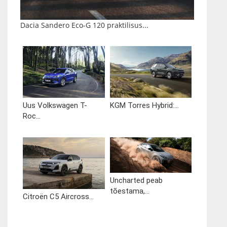
Dacia Sandero Eco-G 120 praktilisus...
Uus Volkswagen T-
KGM Torres Hybrid:...
Roc...
Uncharted peab
tõestama,...
Citroën C5 Aircross...