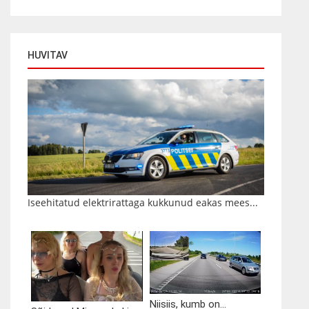
HUVITAV
Iseehitatud elektrirattaga kukkunud eakas mees...
Niisiis, kumb on...