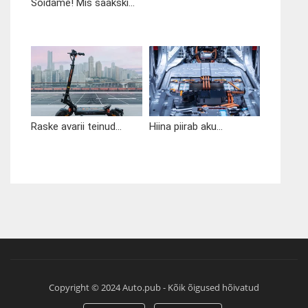
Sõidame! Mis saakski...
Raske avarii teinud...
Hiina piirab aku...
Copyright © 2024 Auto.pub - Kõik õigused hõivatud