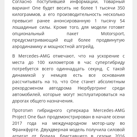
Согласно поступившей информации, товарный
вариант One будет весить не более 1 тысячи 350
килограммов, а его производительность несколько
превысит ранее анонсированную 1 тысячу 54
лошадиные силы. Кроме того, для модели готовят
опциональный пакет Motorsport,
предусматривающий ещё более продвинутую
аэродинамику и мощностной апгрейд.
В Mercedes-AMG отмечают, что на ускорение с
места до 100 километров в час супергибриду
потребуется всего одиннадцать секунд. С такой
динамикой у немцев есть все основания
рассчитывать на то, что One станет абсолютным
рекордсменом автодрома Нюрбургринг среди
автомобилей, которые могут эксплуатироваться на
дорогах общего назначения.
Прототип гибридного суперкара Mercedes-AMG
Project One был продемонстрирован в начале осени
2017 года на международном мотор-шоу во
Франкфурте. Двухдверная модель получила силовой
агрегат от болида, блиставшего в сезоне 2016