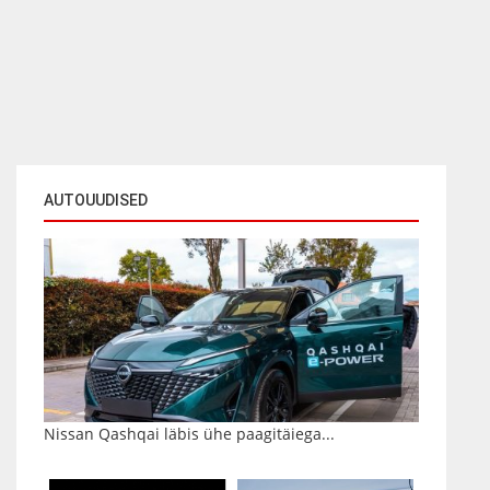
AUTOUUDISED
Nissan Qashqai läbis ühe paagitäiega...