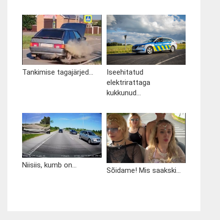
Tankimise tagajärjed...
Iseehitatud
elektrirattaga
kukkunud...
Niisiis, kumb on...
Sõidame! Mis saakski...