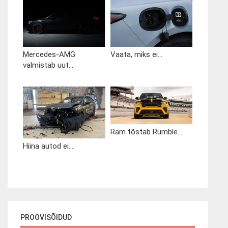
Mercedes-AMG
Vaata, miks ei...
valmistab uut...
Ram tõstab Rumble...
Hiina autod ei...
PROOVISÕIDUD