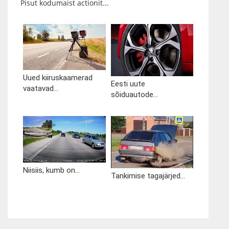
Pisut kodumaist actionit...
Uued kiiruskaamerad
Eesti uute
vaatavad...
sõiduautode...
Niisiis, kumb on...
Tankimise tagajärjed...