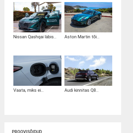
Nissan Qashqai läbis...
Aston Martin tõi...
Vaata, miks ei...
Audi kinnitas Q8...
PROOVISÕIDUD