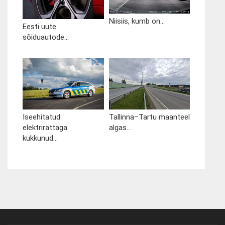
Niisiis, kumb on...
Eesti uute
sõiduautode...
Iseehitatud
Tallinna–Tartu maanteel
elektrirattaga
algas...
kukkunud...