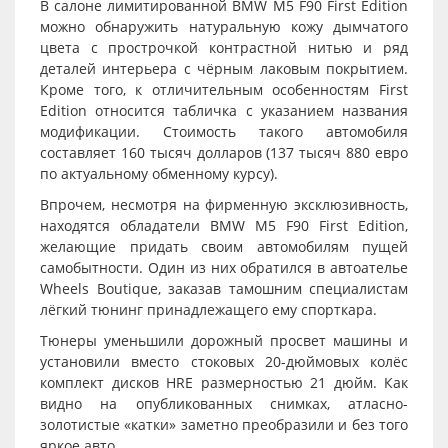
В салоне лимитированной BMW M5 F90 First Edition
можно обнаружить натуральную кожу дымчатого
цвета с прострочкой контрастной нитью и ряд
деталей интерьера с чёрным лаковым покрытием.
Кроме того, к отличительным особенностям First
Edition относится табличка с указанием названия
модификации. Стоимость такого автомобиля
составляет 160 тысяч долларов (137 тысяч 880 евро
по актуальному обменному курсу).
Впрочем, несмотря на фирменную эксклюзивность,
находятся обладатели BMW M5 F90 First Edition,
желающие придать своим автомобилям пущей
самобытности. Один из них обратился в автоателье
Wheels Boutique, заказав тамошним специалистам
лёгкий тюнинг принадлежащего ему спорткара.
Тюнеры уменьшили дорожный просвет машины и
установили вместо стоковых 20-дюймовых колёс
комплект дисков HRE размерностью 21 дюйм. Как
видно на опубликованных снимках, атласно-
золотистые «катки» заметно преобразили и без того
яркое авто.