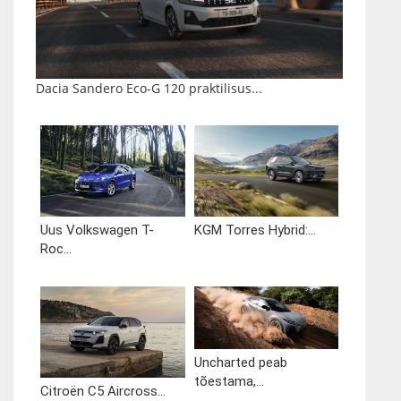
Dacia Sandero Eco-G 120 praktilisus...
Uus Volkswagen T-
KGM Torres Hybrid:...
Roc...
Uncharted peab
tõestama,...
Citroën C5 Aircross...