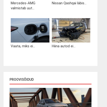
Mercedes-AMG
Nissan Qashqai läbis...
valmistab uut...
Vaata, miks ei...
Hiina autod ei...
PROOVISÕIDUD