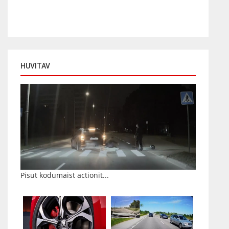
HUVITAV
Pisut kodumaist actionit...