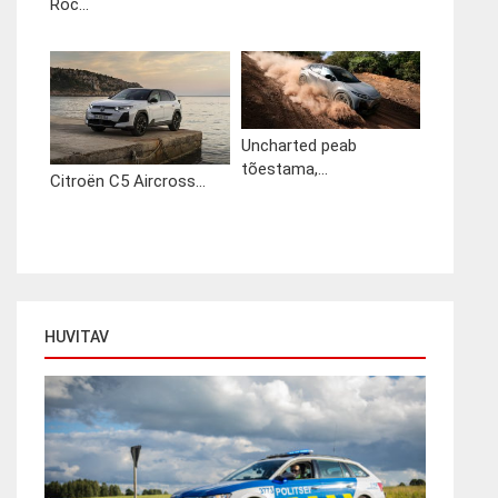
Roc...
Uncharted peab
tõestama,...
Citroën C5 Aircross...
HUVITAV