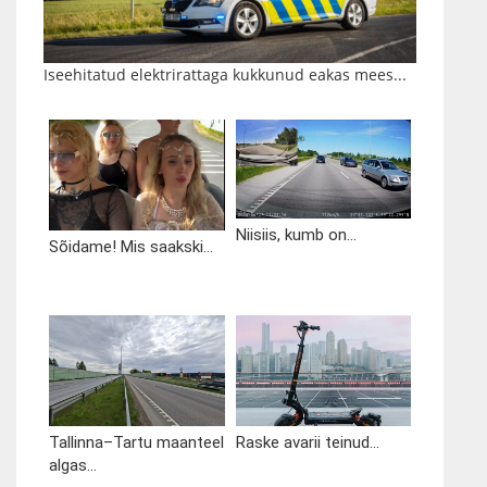
Iseehitatud elektrirattaga kukkunud eakas mees...
Niisiis, kumb on...
Sõidame! Mis saakski...
Tallinna–Tartu maanteel
Raske avarii teinud...
algas...