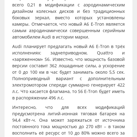
всего 0,21 в модификации с аэродинамическим
дизайном колесных дисков и без традиционных
боковых зеркал, вместо которых установлены
камеры. Отмечается, что новый A6 E-Tron является
самым аэродинамически совершенным серийным
автомобилем Audi в истории марки.
Audi планирует предлагать новый A6 E-Tron в трёх
исполнениях: заднеприводном, Quattro и
«заряженном» S6. Известно, что мощность базовой
версии составит 362 лошадиные силы, а ускорение
от 0 до 100 км в час будет занимать около 5,5 сек.
Полноприводный вариант с дополнительным
электромотором спереди суммарно генерирует 422
л.с. Что касается флагмана, то S6 E-Tron будет иметь
в распоряжении 496 л.с.
Интересно, что для всех модификаций
предусмотрена литий-ионная тяговая батарея на
94,4 кВт-ч. Она может заряжаться от источника
постоянного тока мощностью до 270 кВт – в таком
восполнить её ресурс от 10 до 80% можно всего за