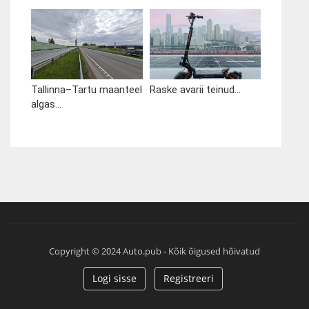
Tallinna–Tartu maanteel
Raske avarii teinud...
algas...
Copyright © 2024 Auto.pub - Kõik õigused hõivatud
Logi sisse
Registreeri