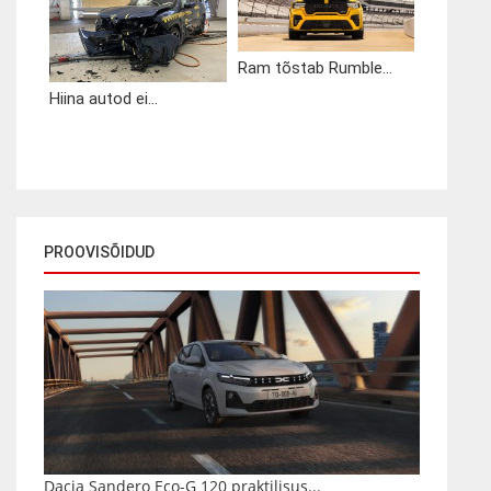
Ram tõstab Rumble...
Hiina autod ei...
PROOVISÕIDUD
Dacia Sandero Eco-G 120 praktilisus...