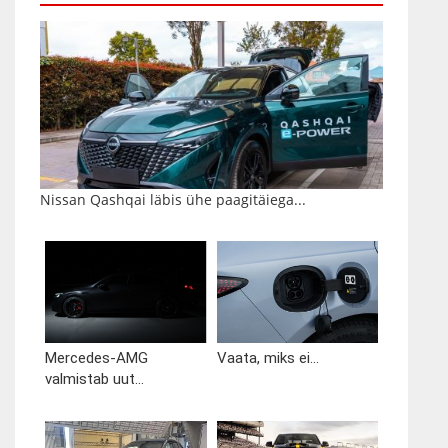
Nissan Qashqai läbis ühe paagitäiega...
Mercedes-AMG
Vaata, miks ei...
valmistab uut...