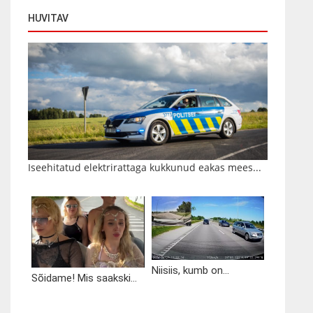
HUVITAV
Iseehitatud elektrirattaga kukkunud eakas mees...
Niisiis, kumb on...
Sõidame! Mis saakski...