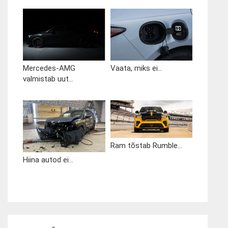
Mercedes-AMG
Vaata, miks ei...
valmistab uut...
Ram tõstab Rumble...
Hiina autod ei...