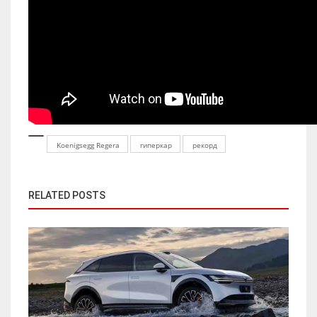
Koenigsegg Regera
гиперкар
рекорд
RELATED POSTS