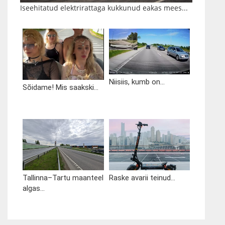
Iseehitatud elektrirattaga kukkunud eakas mees...
Niisiis, kumb on...
Sõidame! Mis saakski...
Tallinna–Tartu maanteel
Raske avarii teinud...
algas...