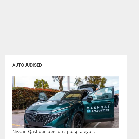
AUTOUUDISED
Nissan Qashqai läbis ühe paagitäiega...