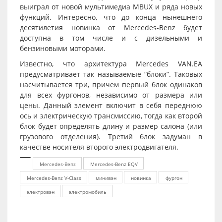
выиграл от новой мультимедиа MBUX и ряда новых
функций. Интересно, что до конца нынешнего
десятилетия новинка от Mercedes-Benz будет
доступна в том числе и с дизельными и
бензиновыми моторами.
Известно, что архитектура Mercedes VAN.EA
предусматривает так называемые “блоки”. Таковых
насчитывается три, причем первый блок одинаков
для всех фургонов, независимо от размера или
цены. Данный элемент включит в себя переднюю
ось и электрическую трансмиссию, тогда как второй
блок будет определять длину и размер салона (или
грузового отделения). Третий блок задуман в
качестве носителя второго электродвигателя.
Mercedes-Benz
Mercedes-Benz EQV
Mercedes-Benz V-Class
минивэн
новинка
фургон
электровэн
электромобиль