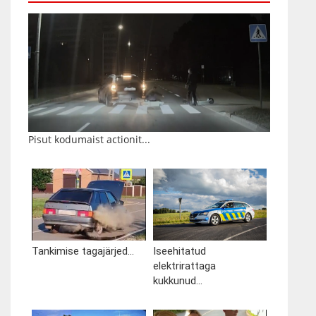
Pisut kodumaist actionit...
Tankimise tagajärjed...
Iseehitatud
elektrirattaga
kukkunud...