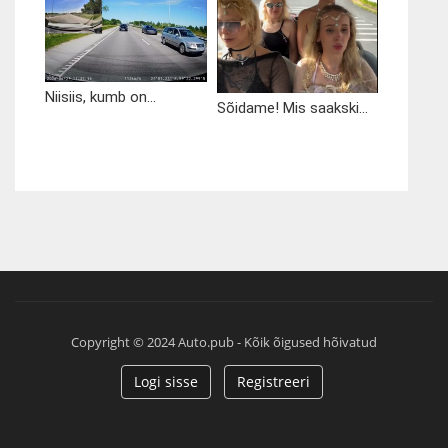
Niisiis, kumb on...
Sõidame! Mis saakski...
Copyright © 2024 Auto.pub - Kõik õigused hõivatud
Logi sisse
Registreeri