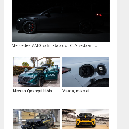
Mercedes-AMG valmistab uut CLA sedaani...
Nissan Qashqai läbis...
Vaata, miks ei...