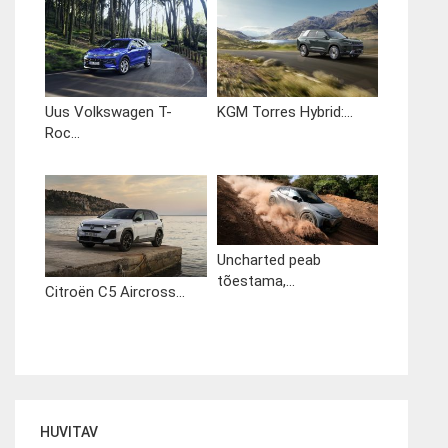
Uus Volkswagen T-
KGM Torres Hybrid:...
Roc...
Uncharted peab
tõestama,...
Citroën C5 Aircross...
HUVITAV