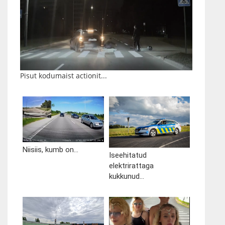
Pisut kodumaist actionit...
Niisiis, kumb on...
Iseehitatud
elektrirattaga
kukkunud...