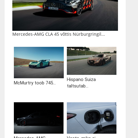
Mercedes-AMG CLA 45 võttis Nürburgringil...
Hispano Suiza
McMurtry toob 745...
taltsutab...