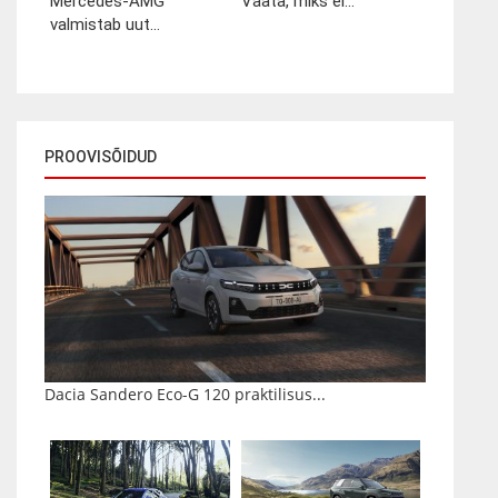
Mercedes-AMG
Vaata, miks ei...
valmistab uut...
PROOVISÕIDUD
Dacia Sandero Eco-G 120 praktilisus...