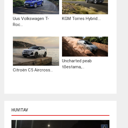
Uus Volkswagen T-
KGM Torres Hybrid:...
Roc...
Uncharted peab
tõestama,...
Citroën C5 Aircross...
HUVITAV