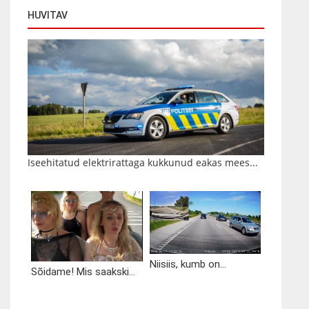
HUVITAV
Iseehitatud elektrirattaga kukkunud eakas mees...
Niisiis, kumb on...
Sõidame! Mis saakski...