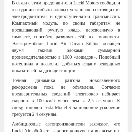
В связи с этим представители Lucid Motors сообщили
о создании особых силовых установок, состоящих из
электродвигателя и одноступенчатой трансмиссии.
Компактный модуль, по своим габаритам не
превышающий ручную кладь, перевозимую в
самолете, способен развивать 650 л.с. мощности.
Электромобиль Lucid Air Dream Edition оснащен
двумя такими блоками суммарной
производительностью в 1080 «лошадок». Подобный
потенциал и позволил добиться седану рекордных
показателей на дрэг-дистанции.
Точная динамика разгона новоявленного
рекордсмена пока не объявлена. Согласно
предварительных сведений, электрокар набирает
скорость в 100 км/ч менее чем за 2,5 секунды. К
слову, топовой
Tesla
Model
S
на подобное ускорение
требуется 2,4 секунды.
Амбициозные автопроизводители заявляют, что
Lucid Air обойдет главного конкурента во всем: он,