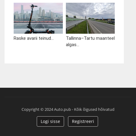
Raske avarii teinud...
Tallinna–Tartu maanteel
algas...
Copyright © 2024 Auto.pub - Kõik õigused hõivatud
Logi sisse
Registreeri