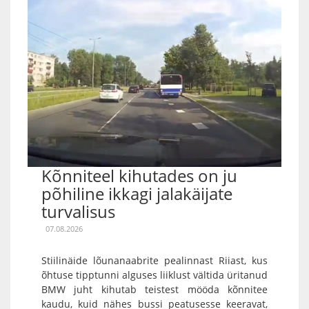
Kõnniteel kihutades on ju
põhiline ikkagi jalakäijate
turvalisus
07.08.2026
Stiilinäide lõunanaabrite pealinnast Riiast, kus
õhtuse tipptunni alguses liiklust vältida üritanud
BMW juht kihutab teistest mööda kõnnitee
kaudu, kuid nähes bussi peatusesse keeravat,