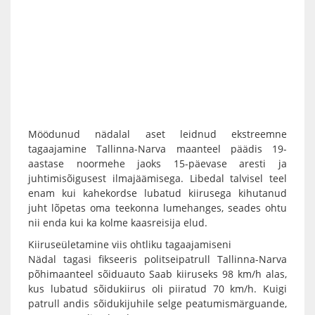
Möödunud nädalal aset leidnud ekstreemne
tagaajamine Tallinna-Narva maanteel päädis 19-
aastase noormehe jaoks 15-päevase aresti ja
juhtimisõigusest ilmajäämisega. Libedal talvisel teel
enam kui kahekordse lubatud kiirusega kihutanud
juht lõpetas oma teekonna lumehanges, seades ohtu
nii enda kui ka kolme kaasreisija elud.
Kiiruseületamine viis ohtliku tagaajamiseni
Nädal tagasi fikseeris politseipatrull Tallinna-Narva
põhimaanteel sõiduauto Saab kiiruseks 98 km/h alas,
kus lubatud sõidukiirus oli piiratud 70 km/h. Kuigi
patrull andis sõidukijuhile selge peatumismärguande,