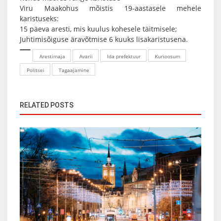
Viru Maakohus mõistis 19-aastasele mehele
karistuseks:
15 päeva aresti, mis kuulus kohesele täitmisele;
Juhtimisõiguse äravõtmise 6 kuuks lisakaristusena.
Arestimaja
Avarii
Ida prefektuur
Kurioosum
Politsei
Tagaajamine
RELATED POSTS