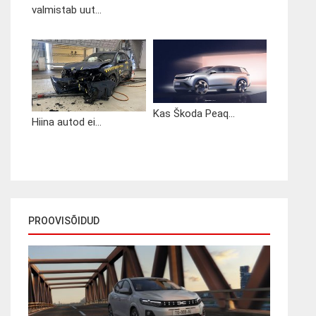
valmistab uut...
Kas Škoda Peaq...
Hiina autod ei...
PROOVISÕIDUD