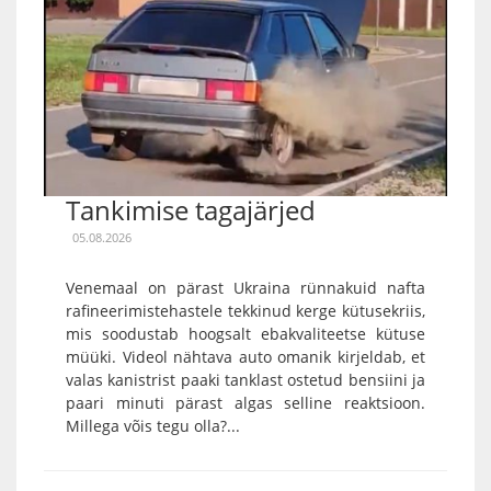
Tankimise tagajärjed
05.08.2026
Venemaal on pärast Ukraina rünnakuid nafta
rafineerimistehastele tekkinud kerge kütusekriis,
mis soodustab hoogsalt ebakvaliteetse kütuse
müüki. Videol nähtava auto omanik kirjeldab, et
valas kanistrist paaki tanklast ostetud bensiini ja
paari minuti pärast algas selline reaktsioon.
Millega võis tegu olla?...