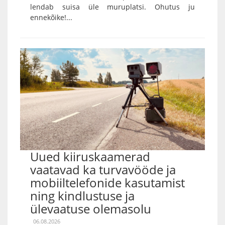
lendab suisa üle muruplatsi. Ohutus ju
ennekõike!...
Uued kiiruskaamerad
vaatavad ka turvavööde ja
mobiiltelefonide kasutamist
ning kindlustuse ja
ülevaatuse olemasolu
06.08.2026