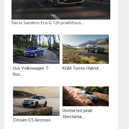
Dacia Sandero Eco-G 120 praktilisus...
Uus Volkswagen T-
KGM Torres Hybrid:...
Roc...
Uncharted peab
tõestama,...
Citroën C5 Aircross...