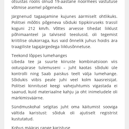
otsustas roolis olnud 19-aastane noormees vastutuse
võtmise asemel põgeneda.
Järgnenud tagaajamine kujunes äärmiselt ohtlikuks.
Politsei mõõtis põgeneva sõiduki tippkiiruseks trassil
koguni 212 km/h. Võttes arvesse tihedat liiklust
põhimaanteel ja talviseid teeolusid, oli tegemist
kriitilise olukorraga, kus vaid õnnelik juhus hoidis ära
traagiliste tagajärgedega liiklusõnnetuse.
Teekond lõppes lumehanges
Libeda tee ja suurte kiiruste kombinatsioon viis
ootuspärase tulemuseni – juht kaotas sõiduki üle
kontrolli ning Saab paiskus teelt välja lumehange.
Sõidukis viibis peale juhi veel kolm kaasreisijat.
Politsei kinnitusel keegi vahejuhtumis vigastada ei
saanud, kuid materiaalne kahju ja oht inimeludele oli
märkimisväärne.
Sündmuskohal selgitas juht oma käitumist sooviga
vältida karistust: sõiduk oli ajutiselt registrist
kustutatud.
Kohus määras range karistuse