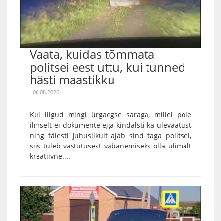
Vaata, kuidas tõmmata
politsei eest uttu, kui tunned
hästi maastikku
06.08.2026
Kui liigud mingi ürgaegse saraga, millel pole
ilmselt ei dokumente ega kindalsti ka ülevaatust
ning täiesti juhuslikult ajab sind taga politsei,
siis tuleb vastutusest vabanemiseks olla ülimalt
kreatiivne....