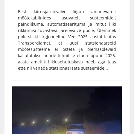
Eesti kiirusjärelevalve liigub vananevatelt
mõõtekabiinides asuvatelt süsteemidelt
paindlikuma, automatiseerituma ja mitut liiki
rikkumisi tuvastava järelevalve poole. Üleminek
pole siiski sirgjooneline. Veel 2025. aastal teatas
Transpordiamet, et uusi statsionaarseid
mõõtesüsteeme ei osteta ja olemasolevaid
kasutatakse nende tehnilise eluea lõpuni. 2026.
aasta ametlik liiklusohutuskava näeb aga taas
ette nii vanade statsionaarsete süsteemide...