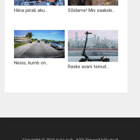
Hiina piirab aku...
Sõidame! Mis saakski...
Niisiis, kumb on...
Raske avarii teinud...
Copyright © 2024 Auto.pub - Kõik õigused hõivatud