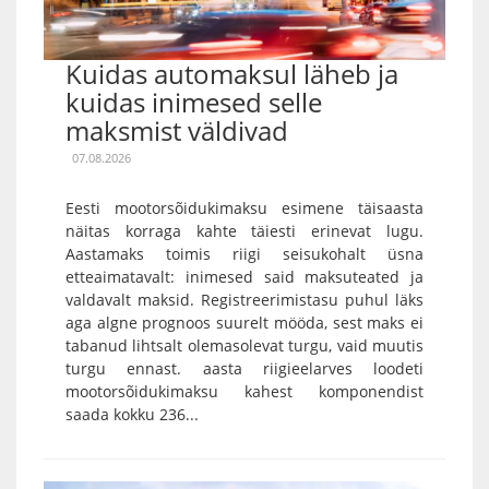
Kuidas automaksul läheb ja
kuidas inimesed selle
maksmist väldivad
07.08.2026
Eesti mootorsõidukimaksu esimene täisaasta
näitas korraga kahte täiesti erinevat lugu.
Aastamaks toimis riigi seisukohalt üsna
etteaimatavalt: inimesed said maksuteated ja
valdavalt maksid. Registreerimistasu puhul läks
aga algne prognoos suurelt mööda, sest maks ei
tabanud lihtsalt olemasolevat turgu, vaid muutis
turgu ennast. aasta riigieelarves loodeti
mootorsõidukimaksu kahest komponendist
saada kokku 236...