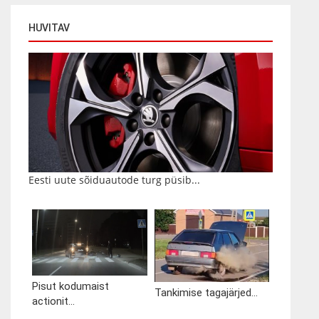
HUVITAV
Eesti uute sõiduautode turg püsib...
Pisut kodumaist
Tankimise tagajärjed...
actionit...