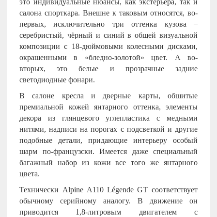
это индивидуальные нюансы, как экстерьера, так и
салона спорткара. Внешне к таковым относятся, во-
первых, исключительно три оттенка кузова –
серебристый, чёрный и синий в общей визуальной
композиции с 18-дюймовыми колесными дисками,
окрашенными в «бледно-золотой» цвет. А во-
вторых, это белые и прозрачные задние
светодиодные фонари.
В салоне кресла и дверные карты, обшитые
премиальной кожей янтарного оттенка, элементы
декора из глянцевого углепластика с медными
нитями, надписи на порогах с подсветкой и другие
подобные детали, придающие интерьеру особый
шарм по-французски. Имеется даже специальный
багажный набор из кожи все того же янтарного
цвета.
Технически
Alpine
A
110
L
é
gende
GT
соответствует
обычному серийному аналогу. В движение он
приводится 1,8-литровым двигателем с