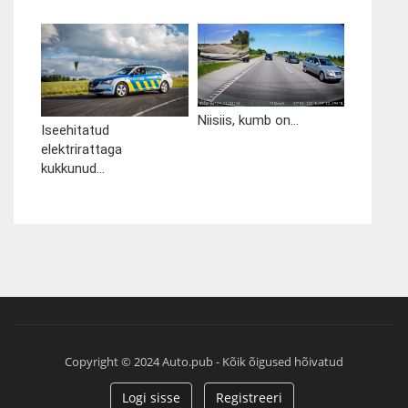
Niisiis, kumb on...
Iseehitatud
elektrirattaga
kukkunud...
Copyright © 2024 Auto.pub - Kõik õigused hõivatud
Logi sisse
Registreeri