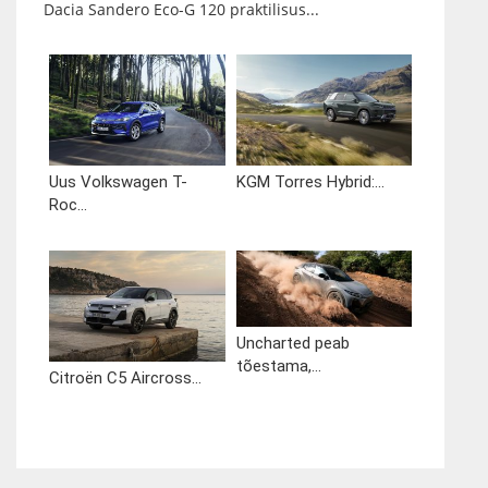
Dacia Sandero Eco-G 120 praktilisus...
Uus Volkswagen T-
KGM Torres Hybrid:...
Roc...
Uncharted peab
tõestama,...
Citroën C5 Aircross...