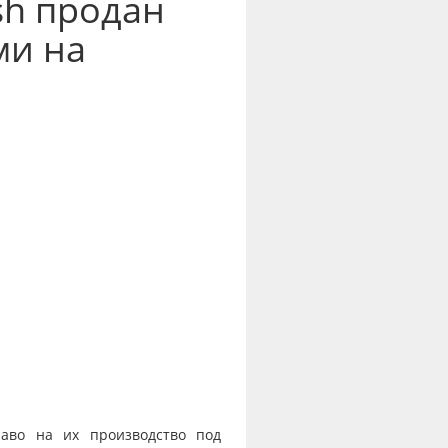
sh продан
ми на
раво на их производство под