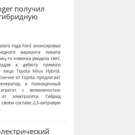
nger получил
-гибридную
лого года Ford анонсировал
ридного варианта пикапа
нец-то новинка увидела свет,
оздав к дебюту прямого
 лице Toyota Hilux Hybrid.
отличие от Toyota, предлагает
генератор, а полноценный
агрегат с возможностью
 от электросети. Гибрид
 своем составе 2,3-литровую
.
электрический