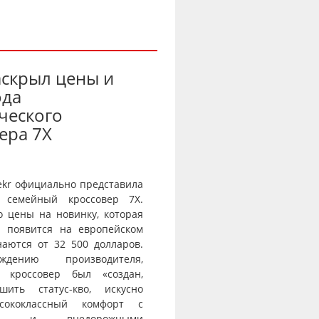
аскрыл цены и
ода
ческого
ера 7X
ekr официально представила
 семейный кроссовер 7X.
о цены на новинку, которая
и появится на европейском
наются от 32 500 долларов.
дению производителя,
й кроссовер был «создан,
шить статус-кво, искусно
сококлассный комфорт с
тью и внедорожными