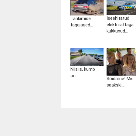
Iseehitatud
Tankimise
elektrirattaga
tagajärjed...
kukkunud...
Niisiis, kumb
on...
Sõidame! Mis
saakski...