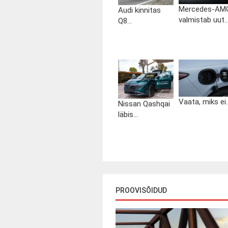
Mercedes-AM
Audi kinnitas
valmistab uut..
Q8...
Vaata, miks ei..
Nissan Qashqai
läbis...
PROOVISÕIDUD