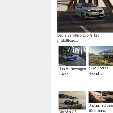
Dacia Sandero Eco-G 120
praktilisus...
KGM Torres
Uus Volkswagen
Hybrid:...
T-Roc...
Uncharted pea
tõestama,...
Citroën C5