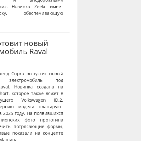
ми». Новинка Zeekr имеет
веску, обеспечивающую
отовит новый
мобиль Raval
ренд Cupra выпустит новый
й электромобиль под
aval. Новинка создана на
ort, которое также ляжет в
ущего Volkswagen ID.2.
ерсию модели планируют
в 2025 году. На появившихся
пионских фото прототипа
ичить потрясающие формы,
рвые показали на концепте
 Машина...