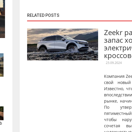
RELATED POSTS
Zeekr р
запас х
электри
кроссов
23.09.2024
Компания Ze
свой новый
Известно, чт
впоследстви
рынке, начи
По утверж
пятиместны
чтобы нару
b
сочетая вы
надежнос