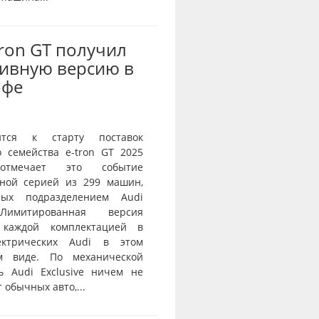
Tron GT получил
ивную версию в
офе
ится к старту поставок
о семейства e-tron GT 2025
тмечает это событие
ной серией из 299 машин,
нных подразделением Audi
 Лимитированная версия
 каждой комплектацией в
ектрических Audi в этом
ом виде. По механической
ь Audi Exclusive ничем не
 обычных авто,...