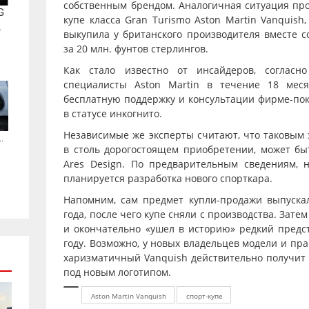
собственным брендом. Аналогичная ситуация пр
G
купе класса Gran Turismo Aston Martin Vanquis
.
выкупила у британского производителя вместе с
за 20 млн. фунтов стерлингов.
Как стало известно от инсайдеров, согласно
специалисты Aston Martin в течение 18 мес
бесплатную поддержку и консультации фирме-пок
в статусе инкогнито.
Независимые же эксперты считают, что таковым 
.
в столь дорогостоящем приобретении, может бы
Ares Design. По предварительным сведениям, н
планируется разработка нового спорткара.
Напомним, сам предмет купли-продажи выпускал
года, после чего купе сняли с производства. Зате
и окончательно «ушел в историю» редкий предст
году. Возможно, у новых владельцев модели и пр
харизматичный Vanquish действительно получит 
под новым логотипом.
Aston Martin Vanquish
спорт-купе