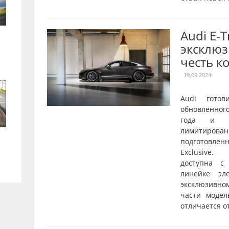
Audi E-
эксклюз
честь к
19.09.2024
Audi готов
обновленног
года и о
лимитирован
подготовле
Exclusive.
доступна с
линейке эл
эксклюзивн
части модел
отличается от