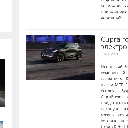
возможностя
пневмопод
дорожный...
Cupra г
электро
20.09.2024
Испанский б
компактны
названием R
шасси MEB Sh
основу буд
Серийную в
представить 
накануне ш
можно разл
которые впе
Urban Rebel.