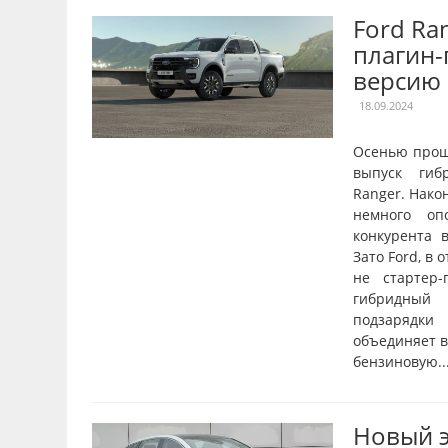
Ford Ra
плагин
версию
18.09.2024
Осенью прош
выпуск гиб
Ranger. Нако
немного оп
конкурента в
Зато Ford, в 
не стартер-
гибридный 
подзарядки
объединяет в
бензиновую..
Новый 