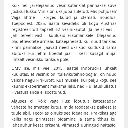
Kõik neli järelejäänud vesinikutanklat pannakse suve
jooksul lukku, Viinis on üks juba suletud. Mis põhjusel?
Väga lihtne – kõrged kulud ja olematu nõudlus.
Tõepoolest, 2025. aasta kevadeks oli kogu Austrias
registreeritud täpselt 62 vesinikautot. Ja neist viis –
jah, tervelt viis! – kuulusid eraomanikele. Ülejäänud
olid ettevõtete armsad katsejänesed. Kui nüüd tanklad
kinni pannakse, jäävad need üksikud sõidukid sama
abituks kui lehm libedal jääl – sest kusagil mujal
lihtsalt vesinikku tankida pole.
OMV ise, mis veel 2015. aastal Innbruckis uhkelt
kuulutas, et vesinik on “tulevikutehnoloogia”, on nüüd
vaikne nagu kirikurott. Küsimusele, kui palju kogu see
kaunis eksperiment maksma läks, nad – üllatus-üllatus
– vastust anda ei soostunud.
Alguses oli kõik väga ilus: lõputult kättesaadav,
väheste heitmetega kütus, mida toodetakse päikese ja
tuule abil. Teoorias olnuks see ideaalne. Praktikas aga
kallis nagu printsessi pidamine ja sama tõhus kui
lehepuhur keset orkaani. Viimased uuringud näitasid,