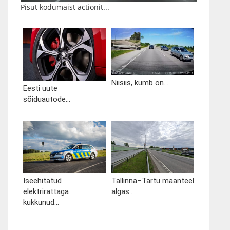
Pisut kodumaist actionit...
Niisiis, kumb on...
Eesti uute
sõiduautode...
Iseehitatud
Tallinna–Tartu maanteel
elektrirattaga
algas...
kukkunud...