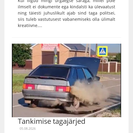
Kui liigud mingi ürgaegse saraga, millel pole
ilmselt ei dokumente ega kindalsti ka ülevaatust
ning täiesti juhuslikult ajab sind taga politsei,
siis tuleb vastutusest vabanemiseks olla ülimalt
kreatiivne....
Tankimise tagajärjed
05.08.2026