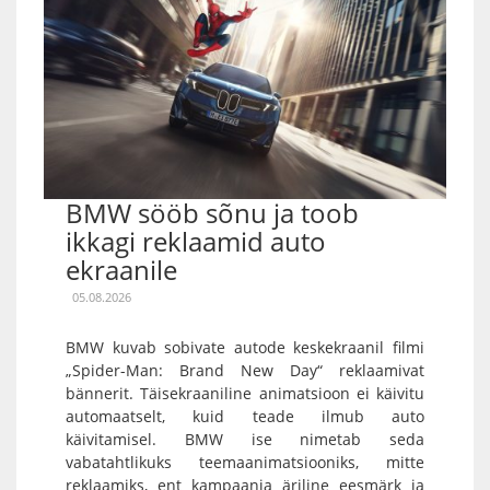
BMW sööb sõnu ja toob
ikkagi reklaamid auto
ekraanile
05.08.2026
BMW kuvab sobivate autode keskekraanil filmi
„Spider-Man: Brand New Day“ reklaamivat
bännerit. Täisekraaniline animatsioon ei käivitu
automaatselt, kuid teade ilmub auto
käivitamisel. BMW ise nimetab seda
vabatahtlikuks teemaanimatsiooniks, mitte
reklaamiks, ent kampaania äriline eesmärk ja