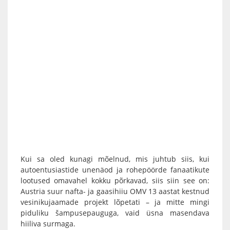
Kui sa oled kunagi mõelnud, mis juhtub siis, kui
autoentusiastide unenäod ja rohepöörde fanaatikute
lootused omavahel kokku põrkavad, siis siin see on:
Austria suur nafta- ja gaasihiiu OMV 13 aastat kestnud
vesinikujaamade projekt lõpetati – ja mitte mingi
piduliku šampusepauguga, vaid üsna masendava
hiiliva surmaga.