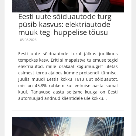
Eesti uute sõiduautode turg
püsib kasvus: elektriautode
müük tegi hüppelise tõusu
05.08.2026
Eesti uute sõiduautode turul jätkus juulikuus
tempokas kasv. Eriti silmapaistva tulemuse tegid
elektriautod, mille osakaal kogumüügist ületas
esimest korda ajaloos kümne protsendi künnise.
Juulis müüdi Eestis kokku 1613 uut sõiduautot,
mis on 45,8% rohkem kui eelmise aasta samal
kuul. Tänavuse aasta seitsme kuuga on Eesti
automüüjad andnud klientidele üle kokku...