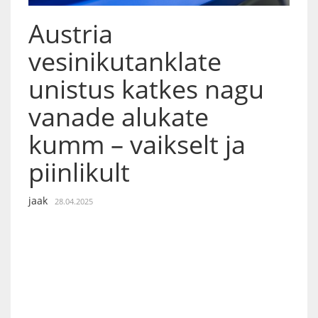
Austria
vesinikutanklate
unistus katkes nagu
vanade alukate
kumm – vaikselt ja
piinlikult
jaak
28.04.2025