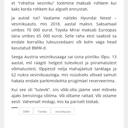
et “rohelise vesiniku” tootmine maksab rohkem kui
kaks korda rohkem kui algselt ennustati.
Ja autod ise? Vaatame näiteks Hyundai Nexot –
vesinikuauto, mis 2018. aastal maksis Saksamaal
umbes 70 000 eurot. Toyota Mirai maksab Euroopas
täna umbes 65 000 eurot. Selle raha eest saaksid sa
endale korraliku luksussedaani või kolm väga head
kasutatud BMW-d.
Seega Austria vesinikusaaga sai üsna piinliku lõpu. 13
aastat, mil räägiti helgest tulevikust ja piiramatutest
võimalustest, lõppesid nelja mahajäetud tanklaga ja
62 nukra vesinikuautoga, mis nüüdseks võivad samuti
hakata endale parkimiskohta prügimäel reserveerima.
Kui see oli “tulevik”, siis võib-olla jääme veel mõneks
ajaks bensiiniga sõitma. Või võtame rattad. Või ostame
eesli. Vähemalt midagi, mis ka päriselt töötab.
OMV
Tankla
vesinikauto