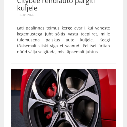
Citybee rendiauto pargiti
küljele
05.08.2026
Läti pealinnas toimus kerge avarii, kui väheste
kogemustega juht sõitis vastu teepiiret, mille
tulemusena paiskus auto küljele. Keegi
tõsisemalt siiski viga ei saanud. Politsei üritab
nüüd välja selgitada, mis täpsemalt juhtus....