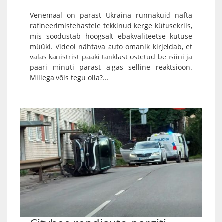
Venemaal on pärast Ukraina rünnakuid nafta
rafineerimistehastele tekkinud kerge kütusekriis,
mis soodustab hoogsalt ebakvaliteetse kütuse
müüki. Videol nähtava auto omanik kirjeldab, et
valas kanistrist paaki tanklast ostetud bensiini ja
paari minuti pärast algas selline reaktsioon.
Millega võis tegu olla?...