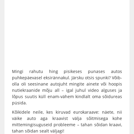
Mingi rahutu hing pisikeses punases autos
puhkepäevasel eksirännakul. Järsku otsis spunki? Võib-
olla oli seesinane autojuht mingite ainete või hoopis
nutiekraanide mõju all – igal juhul video alguses ja
lõpus suutis küll enam-vähem kindlalt oma sõidureas
püsida.
Kõikidele neile, kes kiruvad eurokaraave: näete, nii
väike auto aga kraavist välja sõitmisega kohe
mittemingisuguseid probleeme – tahan sõidan kraavi,
tahan sõidan sealt väljagi!