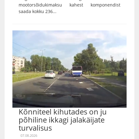
mootorsõidukimaksu kahest komponendist
saada kokku 236...
Kõnniteel kihutades on ju
põhiline ikkagi jalakäijate
turvalisus
07.08.2026