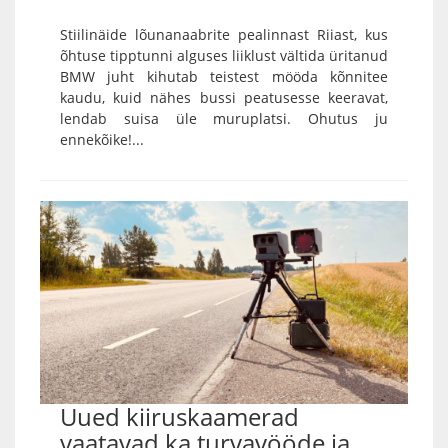
Stiilinäide lõunanaabrite pealinnast Riiast, kus
õhtuse tipptunni alguses liiklust vältida üritanud
BMW juht kihutab teistest mööda kõnnitee
kaudu, kuid nähes bussi peatusesse keeravat,
lendab suisa üle muruplatsi. Ohutus ju
ennekõike!...
Uued kiiruskaamerad
vaatavad ka turvavööde ja