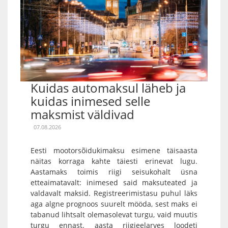
Kuidas automaksul läheb ja
kuidas inimesed selle
maksmist väldivad
07.08.2026
Eesti mootorsõidukimaksu esimene täisaasta
näitas korraga kahte täiesti erinevat lugu.
Aastamaks toimis riigi seisukohalt üsna
etteaimatavalt: inimesed said maksuteated ja
valdavalt maksid. Registreerimistasu puhul läks
aga algne prognoos suurelt mööda, sest maks ei
tabanud lihtsalt olemasolevat turgu, vaid muutis
turgu ennast. aasta riigieelarves loodeti