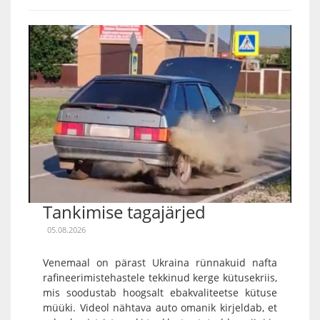
Tankimise tagajärjed
05.08.2026
Venemaal on pärast Ukraina rünnakuid nafta
rafineerimistehastele tekkinud kerge kütusekriis,
mis soodustab hoogsalt ebakvaliteetse kütuse
müüki. Videol nähtava auto omanik kirjeldab, et