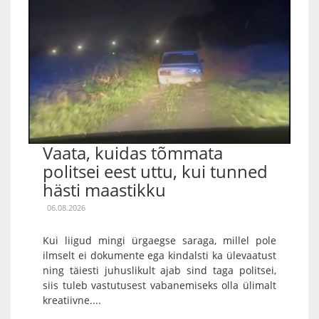
Vaata, kuidas tõmmata
politsei eest uttu, kui tunned
hästi maastikku
06.08.2026
Kui liigud mingi ürgaegse saraga, millel pole
ilmselt ei dokumente ega kindalsti ka ülevaatust
ning täiesti juhuslikult ajab sind taga politsei,
siis tuleb vastutusest vabanemiseks olla ülimalt
kreatiivne....