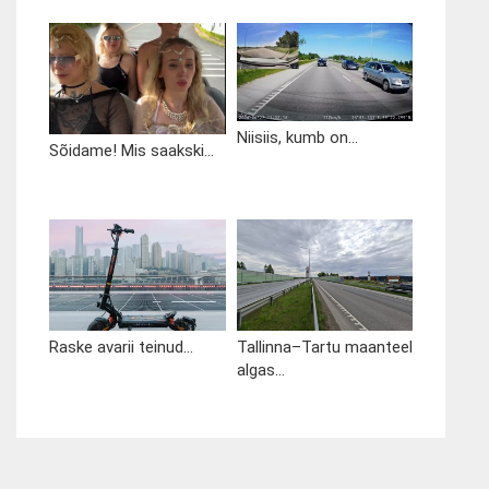
Niisiis, kumb on...
Sõidame! Mis saakski...
Raske avarii teinud...
Tallinna–Tartu maanteel
algas...