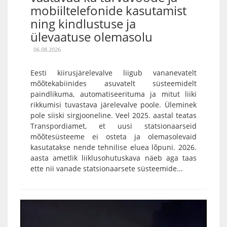
mobiiltelefonide kasutamist
ning kindlustuse ja
ülevaatuse olemasolu
06.08.2026
Eesti kiirusjärelevalve liigub vananevatelt
mõõtekabiinides asuvatelt süsteemidelt
paindlikuma, automatiseerituma ja mitut liiki
rikkumisi tuvastava järelevalve poole. Üleminek
pole siiski sirgjooneline. Veel 2025. aastal teatas
Transpordiamet, et uusi statsionaarseid
mõõtesüsteeme ei osteta ja olemasolevaid
kasutatakse nende tehnilise eluea lõpuni. 2026.
aasta ametlik liiklusohutuskava näeb aga taas
ette nii vanade statsionaarsete süsteemide...