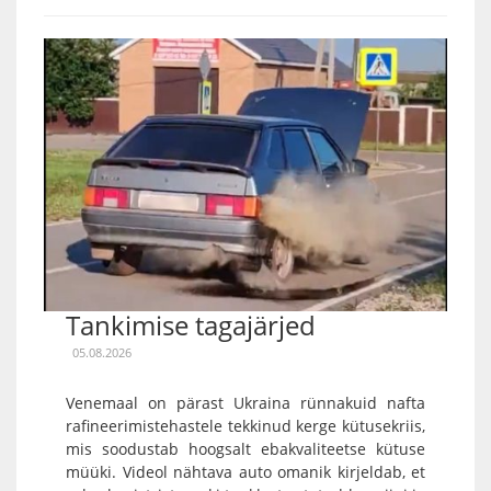
Tankimise tagajärjed
05.08.2026
Venemaal on pärast Ukraina rünnakuid nafta
rafineerimistehastele tekkinud kerge kütusekriis,
mis soodustab hoogsalt ebakvaliteetse kütuse
müüki. Videol nähtava auto omanik kirjeldab, et