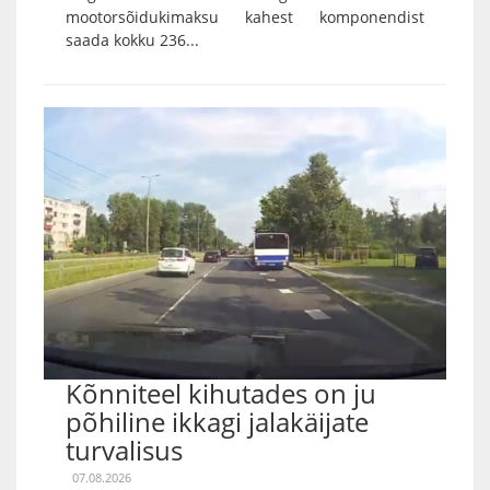
mootorsõidukimaksu kahest komponendist
saada kokku 236...
Kõnniteel kihutades on ju
põhiline ikkagi jalakäijate
turvalisus
07.08.2026