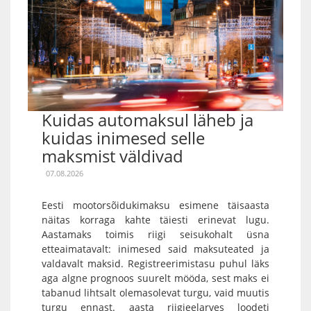
Kuidas automaksul läheb ja
kuidas inimesed selle
maksmist väldivad
07.08.2026
Eesti mootorsõidukimaksu esimene täisaasta
näitas korraga kahte täiesti erinevat lugu.
Aastamaks toimis riigi seisukohalt üsna
etteaimatavalt: inimesed said maksuteated ja
valdavalt maksid. Registreerimistasu puhul läks
aga algne prognoos suurelt mööda, sest maks ei
tabanud lihtsalt olemasolevat turgu, vaid muutis
turgu ennast. aasta riigieelarves loodeti