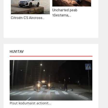
Uncharted peab
tõestama,...
Citroën C5 Aircross...
HUVITAV
Pisut kodumaist actionit...