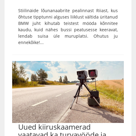
Stiilinäide lõunanaabrite pealinnast Riiast, kus
õhtuse tipptunni alguses liiklust vältida üritanud
BMW juht kihutab teistest mööda kõnnitee
kaudu, kuid nähes bussi peatusesse keeravat,
lendab suisa üle muruplatsi. Ohutus ju
ennekõike!...
Uued kiiruskaamerad
vaatavad ka turvavööde ja