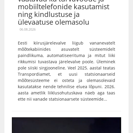
mobiiltelefonide kasutamist
ning kindlustuse ja
ülevaatuse olemasolu
06.08.2026
Eesti kiirusjärelevalve liigub vananevatelt
mõõtekabiinides asuvatelt süsteemidelt
paindlikuma, automatiseerituma ja mitut liiki
rikkumisi tuvastava järelevalve poole. Üleminek
pole siiski sirgjooneline. Veel 2025. aastal teatas
Transpordiamet, et uusi statsionaarseid
mõõtesüsteeme ei osteta ja olemasolevaid
kasutatakse nende tehnilise eluea lõpuni. 2026.
aasta ametlik liiklusohutuskava näeb aga taas
ette nii vanade statsionaarsete süsteemide...