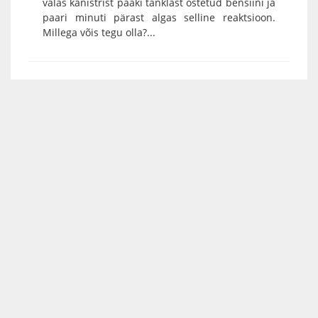
valas kanistrist paaki tanklast ostetud bensiini ja
paari minuti pärast algas selline reaktsioon.
Millega võis tegu olla?...