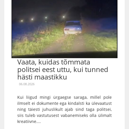
Vaata, kuidas tõmmata
politsei eest uttu, kui tunned
hästi maastikku
06.08.2026
Kui liigud mingi ürgaegse saraga, millel pole
ilmselt ei dokumente ega kindalsti ka ülevaatust
ning täiesti juhuslikult ajab sind taga politsei,
siis tuleb vastutusest vabanemiseks olla ülimalt
kreatiivne....