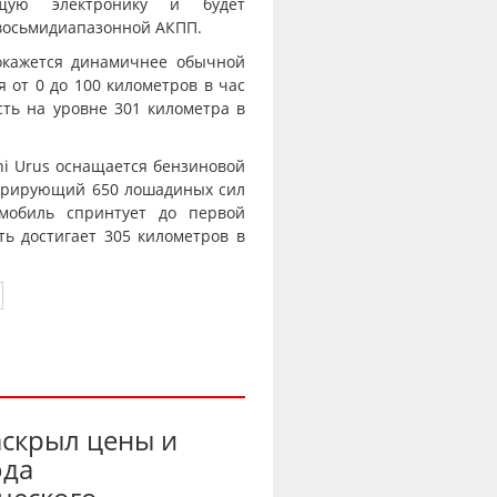
ющую электронику и будет
 восьмидиапазонной АКПП.
окажется динамичнее обычной
я от 0 до 100 километров в час
сть на уровне 301 километра в
ni Urus оснащается бензиновой
нерирующий 650 лошадиных сил
омобиль спринтует до первой
сть достигает 305 километров в
аскрыл цены и
ода