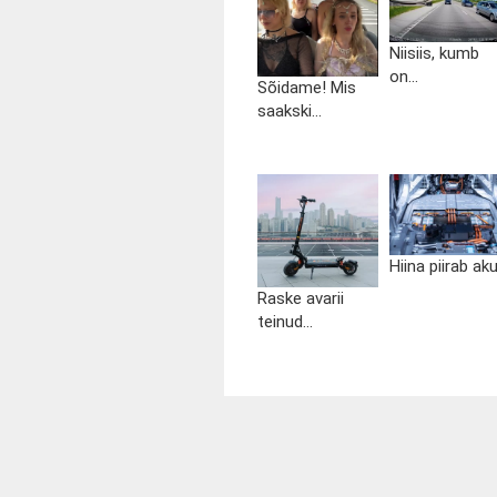
Niisiis, kumb
on...
Sõidame! Mis
saakski...
Hiina piirab aku.
Raske avarii
teinud...