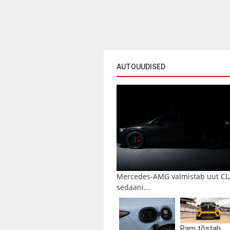
AUTOUUDISED
Mercedes-AMG valmistab uut CL
sedaani...
Ram tõstab