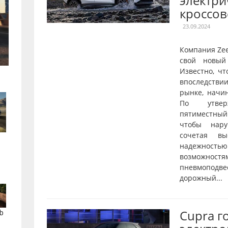
электри
кроссов
23.09.2024
Компания Ze
свой новый
Известно, чт
впоследстви
рынке, начи
По утверж
пятиместны
чтобы нару
сочетая вы
надежнос
возможностя
пневмопод
дорожный...
Cupra г
b