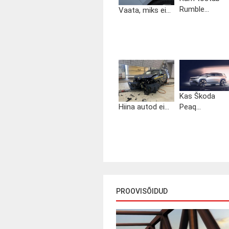
Rumble...
Vaata, miks ei...
Kas Škoda
Hiina autod ei...
Peaq...
PROOVISÕIDUD