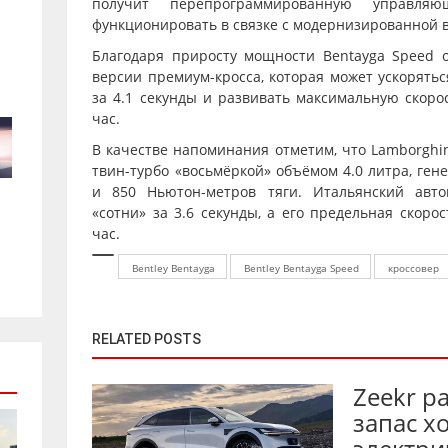
получит перепрограммированную управля
функционировать в связке с модернизированной
Благодаря приросту мощности Bentayga Speed 
версии премиум-кросса, которая может ускорятьс
за 4.1 секунды и развивать максимальную скоро
час.
В качестве напоминания отметим, что Lamborghi
твин-турбо «восьмёркой» объёмом 4.0 литра, ге
и 850 Ньютон-метров тяги. Итальянский авт
«сотни» за 3.6 секунды, а его предельная скоро
час.
Bentley Bentayga
Bentley Bentayga Speed
кроссовер
RELATED POSTS
Zeekr р
запас х