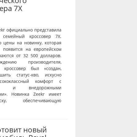
ческого
ера 7X
ekr официально представила
 семейный кроссовер 7X.
о цены на новинку, которая
и появится на европейском
наются от 32 500 долларов.
дению производителя,
й кроссовер был «создан,
шить статус-кво, искусно
сококлассный комфорт с
тью и внедорожными
ми». Новинка Zeekr имеет
веску, обеспечивающую
отовит новый