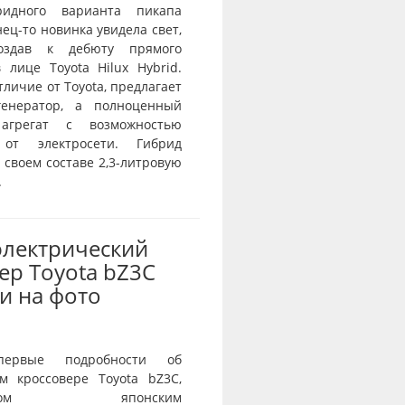
ридного варианта пикапа
нец-то новинка увидела свет,
оздав к дебюту прямого
 лице Toyota Hilux Hybrid.
отличие от Toyota, предлагает
генератор, а полноценный
агрегат с возможностью
 от электросети. Гибрид
 своем составе 2,3-литровую
.
электрический
ер Toyota bZ3C
и на фото
первые подробности об
ом кроссовере Toyota bZ3C,
танном японским