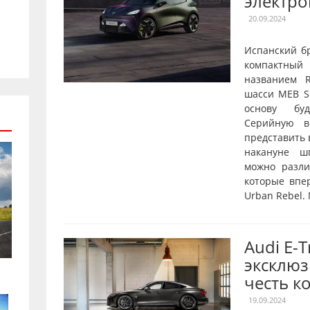
электро
20.09.2024
Испанский б
компактны
названием R
шасси MEB Sh
основу буд
Серийную в
представить 
накануне ш
можно разл
которые впе
Urban Rebel.
Audi E-
эксклюз
честь к
19.09.2024