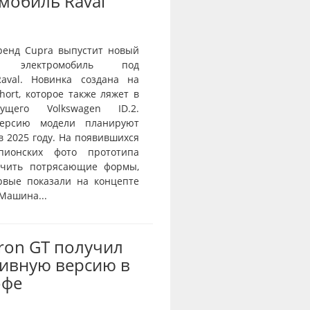
мобиль Raval
ренд Cupra выпустит новый
й электромобиль под
aval. Новинка создана на
ort, которое также ляжет в
ущего Volkswagen ID.2.
ерсию модели планируют
в 2025 году. На появившихся
пионских фото прототипа
ичить потрясающие формы,
рвые показали на концепте
 Машина...
Tron GT получил
ивную версию в
офе