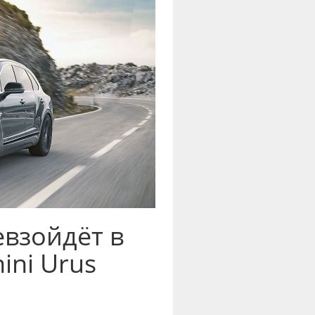
евзойдёт в
ni Urus