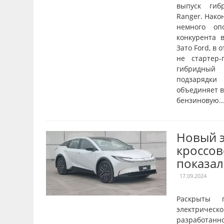
выпуск гиб
Ranger. Нако
немного оп
конкурента в
Зато Ford, в 
не стартер-
гибридный 
подзарядки
объединяет в
бензиновую..
Новый 
кроссов
показал
17.09.2024
Раскрыты 
электрическ
разрабо