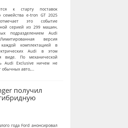
ится к старту поставок
о семейства e-tron GT 2025
тмечает это событие
ной серией из 299 машин,
нных подразделением Audi
 Лимитированная версия
 каждой комплектацией в
ектрических Audi в этом
ом виде. По механической
ь Audi Exclusive ничем не
 обычных авто,...
nger получил
-гибридную
лого года Ford анонсировал