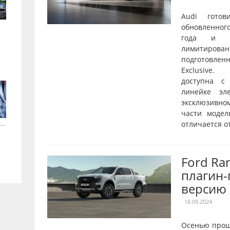
Audi готов
обновленног
года и о
лимитирован
подготовле
Exclusive.
доступна с
линейке эл
эксклюзивн
части модел
..
отличается от
Ford Ra
плагин
версию
18.09.2024
Осенью прош