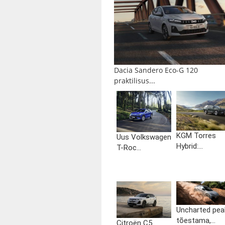
Dacia Sandero Eco-G 120
praktilisus...
KGM Torres
Uus Volkswagen
Hybrid:...
T-Roc...
Uncharted pea
tõestama,...
Citroën C5