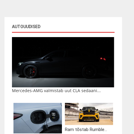
AUTOUUDISED
Mercedes-AMG valmistab uut CLA sedaani...
Ram tõstab Rumble...