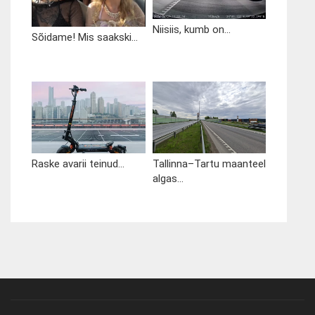
Niisiis, kumb on...
Sõidame! Mis saakski...
Raske avarii teinud...
Tallinna–Tartu maanteel
algas...