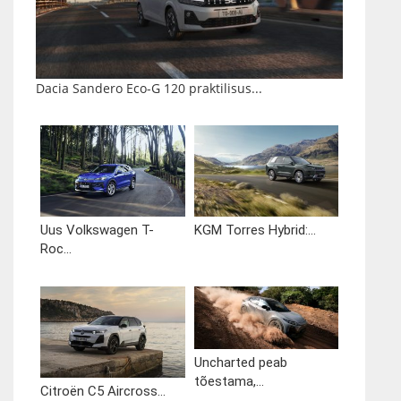
Dacia Sandero Eco-G 120 praktilisus...
Uus Volkswagen T-
KGM Torres Hybrid:...
Roc...
Uncharted peab
tõestama,...
Citroën C5 Aircross...