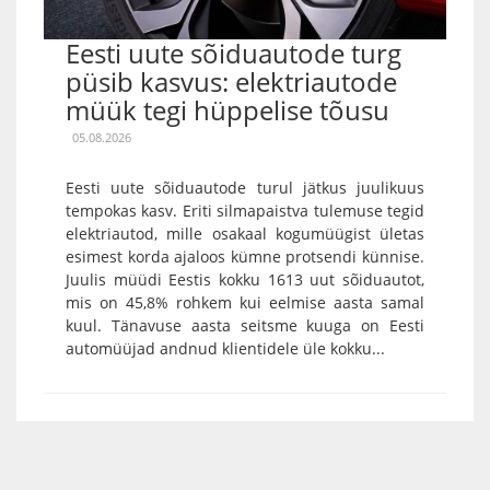
Eesti uute sõiduautode turg
püsib kasvus: elektriautode
müük tegi hüppelise tõusu
05.08.2026
Eesti uute sõiduautode turul jätkus juulikuus
tempokas kasv. Eriti silmapaistva tulemuse tegid
elektriautod, mille osakaal kogumüügist ületas
esimest korda ajaloos kümne protsendi künnise.
Juulis müüdi Eestis kokku 1613 uut sõiduautot,
mis on 45,8% rohkem kui eelmise aasta samal
kuul. Tänavuse aasta seitsme kuuga on Eesti
automüüjad andnud klientidele üle kokku...