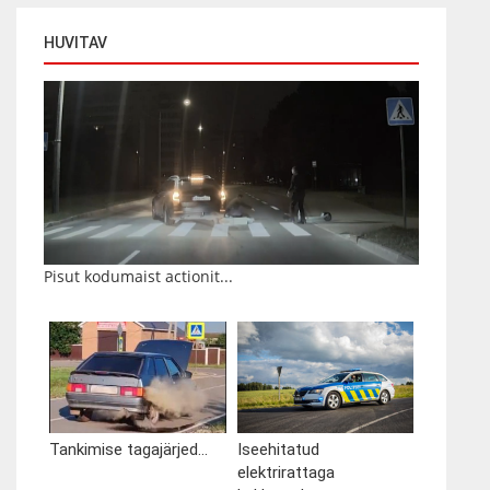
HUVITAV
Pisut kodumaist actionit...
Tankimise tagajärjed...
Iseehitatud
elektrirattaga