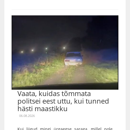
Vaata, kuidas tõmmata
politsei eest uttu, kui tunned
hästi maastikku
06.08.2026
Kui liigud mingi ürgaegse saraga, millel pole