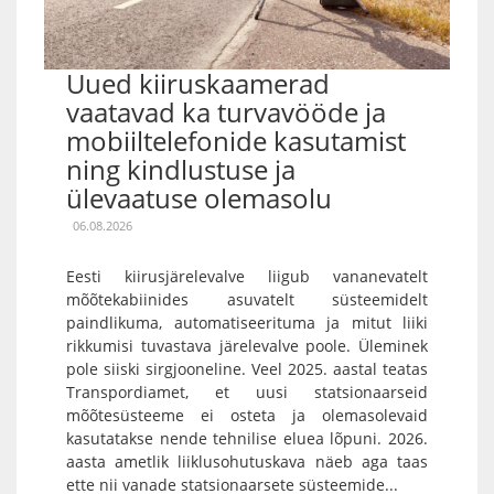
Uued kiiruskaamerad
vaatavad ka turvavööde ja
mobiiltelefonide kasutamist
ning kindlustuse ja
ülevaatuse olemasolu
06.08.2026
Eesti kiirusjärelevalve liigub vananevatelt
mõõtekabiinides asuvatelt süsteemidelt
paindlikuma, automatiseerituma ja mitut liiki
rikkumisi tuvastava järelevalve poole. Üleminek
pole siiski sirgjooneline. Veel 2025. aastal teatas
Transpordiamet, et uusi statsionaarseid
mõõtesüsteeme ei osteta ja olemasolevaid
kasutatakse nende tehnilise eluea lõpuni. 2026.
aasta ametlik liiklusohutuskava näeb aga taas
ette nii vanade statsionaarsete süsteemide...