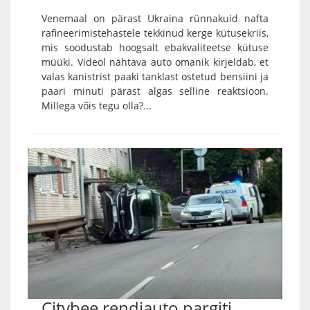
Venemaal on pärast Ukraina rünnakuid nafta
rafineerimistehastele tekkinud kerge kütusekriis,
mis soodustab hoogsalt ebakvaliteetse kütuse
müüki. Videol nähtava auto omanik kirjeldab, et
valas kanistrist paaki tanklast ostetud bensiini ja
paari minuti pärast algas selline reaktsioon.
Millega võis tegu olla?...
Citybee rendiauto pargiti