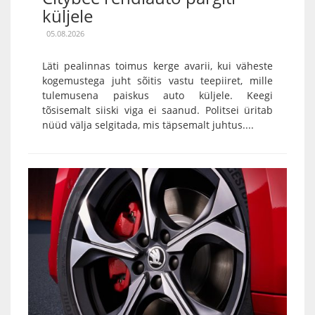
küljele
05.08.2026
Läti pealinnas toimus kerge avarii, kui väheste
kogemustega juht sõitis vastu teepiiret, mille
tulemusena paiskus auto küljele. Keegi
tõsisemalt siiski viga ei saanud. Politsei üritab
nüüd välja selgitada, mis täpsemalt juhtus....