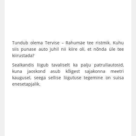
Tundub olema Tervise – Rahumäe tee ristmik. Kuhu
siis punase auto juhil nii kiire oli, et nõnda üle tee
kiirustada?
Sealkandis liigub tavaliselt ka palju patrullautosid,
kuna jaoskond asub kõigest sajakonna meetri
kaugusel, seega sellise liigutuse tegemine on suisa
enesetapjalik.