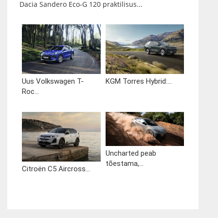
Dacia Sandero Eco-G 120 praktilisus...
Uus Volkswagen T-
KGM Torres Hybrid:...
Roc...
Uncharted peab
tõestama,...
Citroën C5 Aircross...