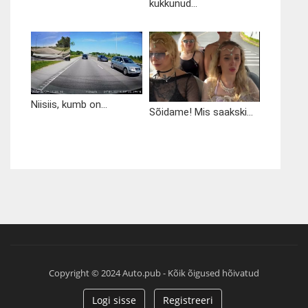
kukkunud...
Niisiis, kumb on...
Sõidame! Mis saakski...
Copyright © 2024 Auto.pub - Kõik õigused hõivatud
Logi sisse
Registreeri