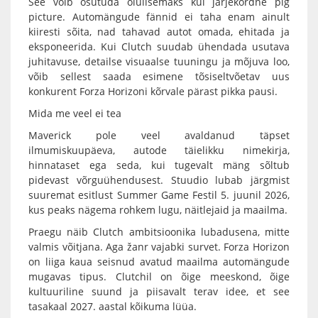
See võib osutuda olulisemaks kui järjekordne pig
picture. Automängude fännid ei taha enam ainult
kiiresti sõita, nad tahavad autot omada, ehitada ja
eksponeerida. Kui Clutch suudab ühendada usutava
juhitavuse, detailse visuaalse tuuningu ja mõjuva loo,
võib sellest saada esimene tõsiseltvõetav uus
konkurent Forza Horizoni kõrvale pärast pikka pausi.
Mida me veel ei tea
Maverick pole veel avaldanud täpset
ilmumiskuupäeva, autode täielikku nimekirja,
hinnataset ega seda, kui tugevalt mäng sõltub
pidevast võrguühendusest. Stuudio lubab järgmist
suuremat esitlust Summer Game Festil 5. juunil 2026,
kus peaks nägema rohkem lugu, näitlejaid ja maailma.
Praegu näib Clutch ambitsioonika lubadusena, mitte
valmis võitjana. Aga žanr vajabki survet. Forza Horizon
on liiga kaua seisnud avatud maailma automängude
mugavas tipus. Clutchil on õige meeskond, õige
kultuuriline suund ja piisavalt terav idee, et see
tasakaal 2027. aastal kõikuma lüüa.