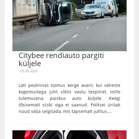
Citybee rendiauto pargiti
küljele
05.08.2026
Läti pealinnas toimus kerge avarii, kui väheste
kogemustega juht sõitis vastu teepiiret, mille
tulemusena paiskus auto küljele. Keegi
tõsisemalt siiski viga ei saanud. Politsei üritab
nüüd välja selgitada, mis täpsemalt juhtus....