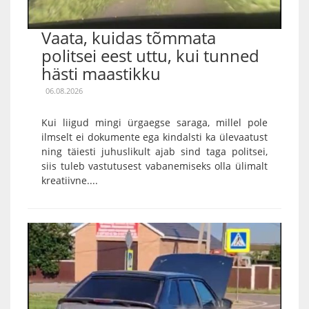
Vaata, kuidas tõmmata
politsei eest uttu, kui tunned
hästi maastikku
06.08.2026
Kui liigud mingi ürgaegse saraga, millel pole
ilmselt ei dokumente ega kindalsti ka ülevaatust
ning täiesti juhuslikult ajab sind taga politsei,
siis tuleb vastutusest vabanemiseks olla ülimalt
kreatiivne....