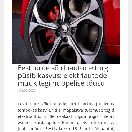
Eesti uute sõiduautode turg
püsib kasvus: elektriautode
müük tegi hüppelise tõusu
05.08.2026
Eesti uute sõiduautode turul jätkus juulikuus
tempokas kasv. Eriti silmapaistva tulemuse tegid
elektriautod, mille osakaal kogumüügist ületas
esimest korda ajaloos kümne protsendi künnise.
Juulis müüdi Eestis kokku 1613 uut sõiduautot,