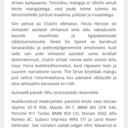
driven kampaania. Teisisõnu, mängija ei võistle ainult
teiste mängijatega, vaid peab toime tulema ka
tehisintellekti juhitud maailma, politsei ja rivaalidega.
Siin peitub ka Clutchi võimalus. Forza Horizon on
viimastel aastatel ehitanud oma edu vabadusele,
kaunile maailmale ja ligipääsetavale
sõidutunnetusele. Need for Speed on kandnud
tänavasõidu ja politseipõgenemiste emotsiooni, kuid
selle sari pole viimastel aastatel sama kindlalt
domineerinud. Clutch üritab nende kahe vahele kiilu
lüüa: Forza kvaliteeditunnetus, kuid räpasem toon ja
suurem narratiivne surve. The Drive kirjeldab mängu
just sellise ristumiskohana, kus päevane võidusõit ja
öine allmaailm kannavad eri rolli.
Autovalik paneb rõhu entusiastide ikoonidele
Avalikustatud materjalides paistsid teiste seas Nissan
Skyline GT-R R34, Mazda RX-7, BMW M3 GTR E46,
Porsche 911 Turbo, BMW 850 CSi, Nissan 350Z, Alfa
Romeo 4C, Subaru Impreza WRX STI ja Land Rover
Defender. See nimekiri näitab selget sihti: Maverick ei