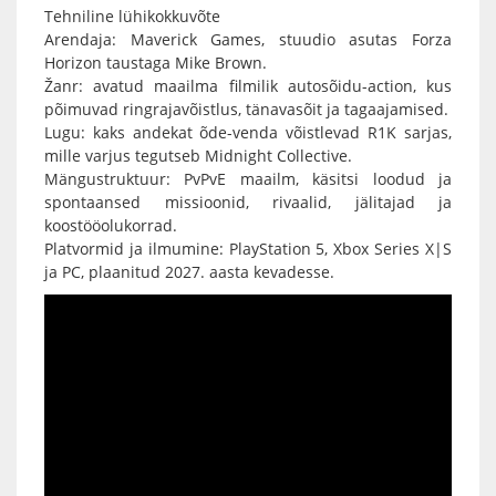
Tehniline lühikokkuvõte
Arendaja: Maverick Games, stuudio asutas Forza
Horizon taustaga Mike Brown.
Žanr: avatud maailma filmilik autosõidu-action, kus
põimuvad ringrajavõistlus, tänavasõit ja tagaajamised.
Lugu: kaks andekat õde-venda võistlevad R1K sarjas,
mille varjus tegutseb Midnight Collective.
Mängustruktuur: PvPvE maailm, käsitsi loodud ja
spontaansed missioonid, rivaalid, jälitajad ja
koostööolukorrad.
Platvormid ja ilmumine: PlayStation 5, Xbox Series X|S
ja PC, plaanitud 2027. aasta kevadesse.