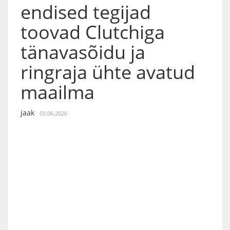
endised tegijad
toovad Clutchiga
tänavasõidu ja
ringraja ühte avatud
maailma
jaak
03.06.2026