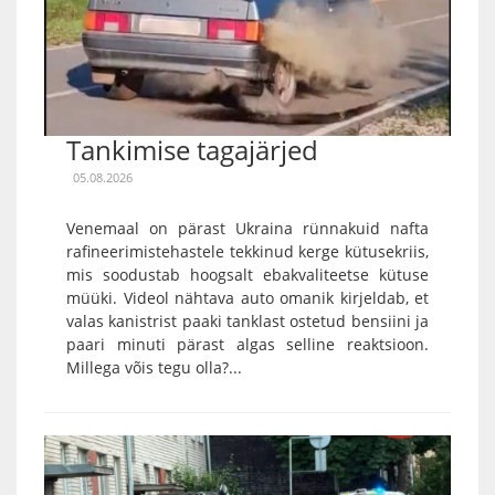
Tankimise tagajärjed
05.08.2026
Venemaal on pärast Ukraina rünnakuid nafta
rafineerimistehastele tekkinud kerge kütusekriis,
mis soodustab hoogsalt ebakvaliteetse kütuse
müüki. Videol nähtava auto omanik kirjeldab, et
valas kanistrist paaki tanklast ostetud bensiini ja
paari minuti pärast algas selline reaktsioon.
Millega võis tegu olla?...