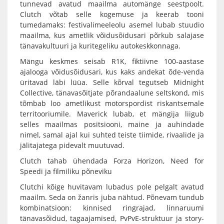
tunnevad avatud maailma automänge seestpoolt.
Clutch võtab selle kogemuse ja keerab tooni
tumedamaks: festivalimeeleolu asemel lubab stuudio
maailma, kus ametlik võidusõidusari põrkub salajase
tänavakultuuri ja kuritegeliku autokeskkonnaga.
Mängu keskmes seisab R1K, fiktiivne 100-aastase
ajalooga võidusõidusari, kus kaks andekat õde-venda
üritavad läbi lüüa. Selle kõrval tegutseb Midnight
Collective, tänavasõitjate põrandaalune seltskond, mis
tõmbab loo ametlikust motorspordist riskantsemale
territooriumile. Maverick lubab, et mängija liigub
selles maailmas positsiooni, maine ja auhindade
nimel, samal ajal kui suhted teiste tiimide, rivaalide ja
jälitajatega pidevalt muutuvad.
Clutch tahab ühendada Forza Horizon, Need for
Speedi ja filmiliku põneviku
Clutchi kõige huvitavam lubadus pole pelgalt avatud
maailm. Seda on žanris juba nähtud. Põnevam tundub
kombinatsioon: kinnised ringrajad, linnaruumi
tänavasõidud, tagaajamised, PvPvE-struktuur ja story-