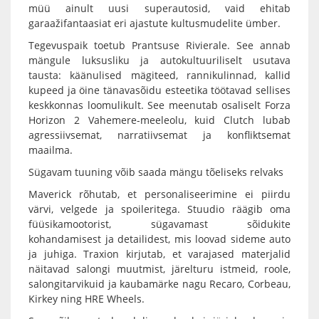
müü ainult uusi superautosid, vaid ehitab
garaažifantaasiat eri ajastute kultusmudelite ümber.
Tegevuspaik toetub Prantsuse Rivierale. See annab
mängule luksusliku ja autokultuuriliselt usutava
tausta: käänulised mägiteed, rannikulinnad, kallid
kupeed ja öine tänavasõidu esteetika töötavad sellises
keskkonnas loomulikult. See meenutab osaliselt Forza
Horizon 2 Vahemere-meeleolu, kuid Clutch lubab
agressiivsemat, narratiivsemat ja konfliktsemat
maailma.
Sügavam tuuning võib saada mängu tõeliseks relvaks
Maverick rõhutab, et personaliseerimine ei piirdu
värvi, velgede ja spoileritega. Stuudio räägib oma
füüsikamootorist, sügavamast sõidukite
kohandamisest ja detailidest, mis loovad sideme auto
ja juhiga. Traxion kirjutab, et varajased materjalid
näitavad salongi muutmist, järelturu istmeid, roole,
salongitarvikuid ja kaubamärke nagu Recaro, Corbeau,
Kirkey ning HRE Wheels.