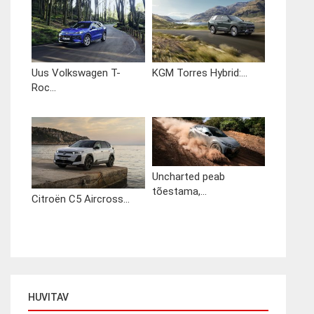
Uus Volkswagen T-
KGM Torres Hybrid:...
Roc...
Uncharted peab
tõestama,...
Citroën C5 Aircross...
HUVITAV