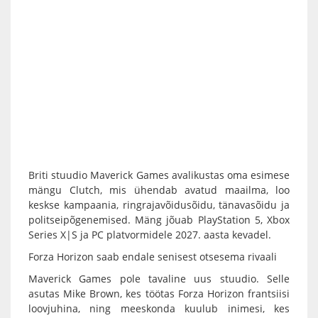
Briti stuudio Maverick Games avalikustas oma esimese
mängu Clutch, mis ühendab avatud maailma, loo
keskse kampaania, ringrajavõidusõidu, tänavasõidu ja
politseipõgenemised. Mäng jõuab PlayStation 5, Xbox
Series X|S ja PC platvormidele 2027. aasta kevadel.
Forza Horizon saab endale senisest otsesema rivaali
Maverick Games pole tavaline uus stuudio. Selle
asutas Mike Brown, kes töötas Forza Horizon frantsiisi
loovjuhina, ning meeskonda kuulub inimesi, kes