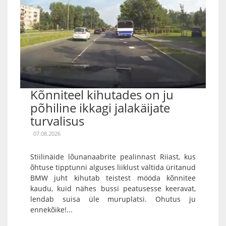
Kõnniteel kihutades on ju
põhiline ikkagi jalakäijate
turvalisus
07.08.2026
Stiilinäide lõunanaabrite pealinnast Riiast, kus
õhtuse tipptunni alguses liiklust vältida üritanud
BMW juht kihutab teistest mööda kõnnitee
kaudu, kuid nähes bussi peatusesse keeravat,
lendab suisa üle muruplatsi. Ohutus ju
ennekõike!...