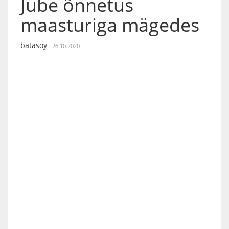
Jube õnnetus
maasturiga mägedes
batasoy
26.10.2020