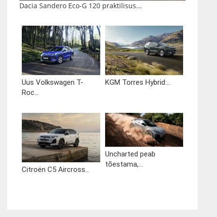
Dacia Sandero Eco-G 120 praktilisus...
Uus Volkswagen T-
KGM Torres Hybrid:...
Roc...
Uncharted peab
tõestama,...
Citroën C5 Aircross...