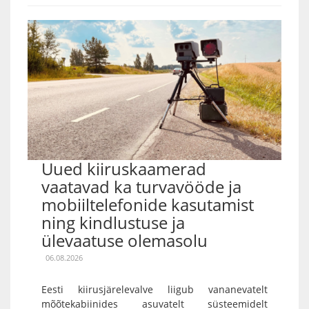
Uued kiiruskaamerad
vaatavad ka turvavööde ja
mobiiltelefonide kasutamist
ning kindlustuse ja
ülevaatuse olemasolu
06.08.2026
Eesti kiirusjärelevalve liigub vananevatelt
mõõtekabiinides asuvatelt süsteemidelt