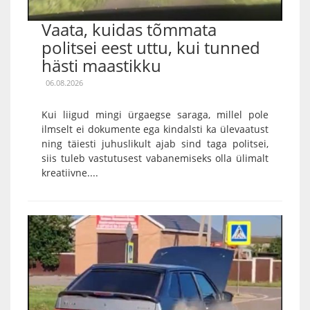
Vaata, kuidas tõmmata
politsei eest uttu, kui tunned
hästi maastikku
06.08.2026
Kui liigud mingi ürgaegse saraga, millel pole
ilmselt ei dokumente ega kindalsti ka ülevaatust
ning täiesti juhuslikult ajab sind taga politsei,
siis tuleb vastutusest vabanemiseks olla ülimalt
kreatiivne....