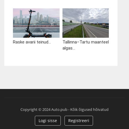
Raske avarii teinud...
Tallinna–Tartu maanteel
algas...
Copyright © 2024 Auto.pub - Kõik õigused hõivatud
Logi sisse
Registreeri