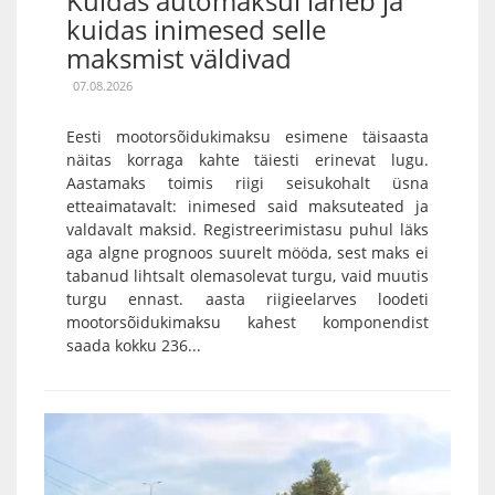
Kuidas automaksul läheb ja
kuidas inimesed selle
maksmist väldivad
07.08.2026
Eesti mootorsõidukimaksu esimene täisaasta
näitas korraga kahte täiesti erinevat lugu.
Aastamaks toimis riigi seisukohalt üsna
etteaimatavalt: inimesed said maksuteated ja
valdavalt maksid. Registreerimistasu puhul läks
aga algne prognoos suurelt mööda, sest maks ei
tabanud lihtsalt olemasolevat turgu, vaid muutis
turgu ennast. aasta riigieelarves loodeti
mootorsõidukimaksu kahest komponendist
saada kokku 236...