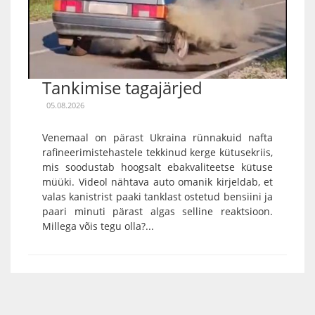
Tankimise tagajärjed
05.08.2026
Venemaal on pärast Ukraina rünnakuid nafta
rafineerimistehastele tekkinud kerge kütusekriis,
mis soodustab hoogsalt ebakvaliteetse kütuse
müüki. Videol nähtava auto omanik kirjeldab, et
valas kanistrist paaki tanklast ostetud bensiini ja
paari minuti pärast algas selline reaktsioon.
Millega võis tegu olla?...