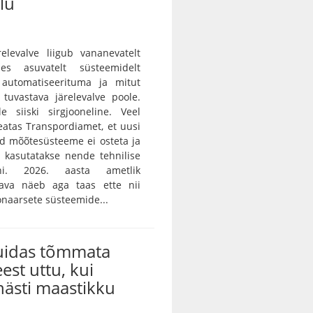
lu
ärelevalve liigub vananevatelt
des asuvatelt süsteemidelt
 automatiseerituma ja mitut
i tuvastava järelevalve poole.
e siiski sirgjooneline. Veel
teatas Transpordiamet, et uusi
id mõõtesüsteeme ei osteta ja
 kasutatakse nende tehnilise
ni. 2026. aasta ametlik
skava näeb aga taas ette nii
onaarsete süsteemide...
kuidas tõmmata
eest uttu, kui
ästi maastikku