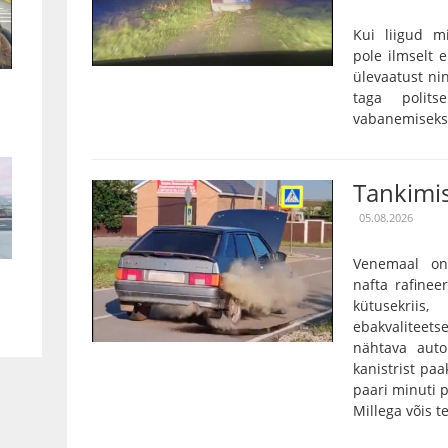
Kui liigud m
pole ilmselt 
ülevaatust nin
taga polits
vabanemiseks o
Tankimis
05.08.2026
Venemaal on
nafta rafinee
kütusekriis
ebakvalitee
nähtava auto
kanistrist paa
paari minuti p
Millega võis te