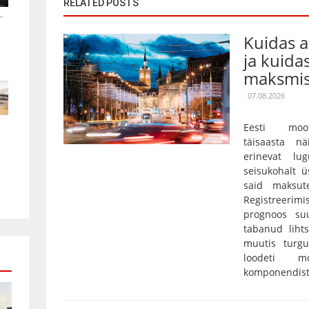
RELATED POSTS
.
Kuidas 
ja kuida
maksmis
07.08.2026
Eesti moot
täisaasta nä
erinevat lu
seisukohalt ü
said maksut
Registreerim
prognoos su
tabanud lihts
muutis turgu
loodeti mo
komponendist 