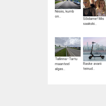
Niisiis, kumb
on...
Sõidame! Mis
saakski...
Tallinna–Tartu
Raske avarii
maanteel
teinud...
algas...