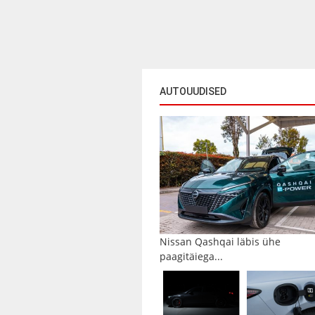
AUTOUUDISED
Nissan Qashqai läbis ühe
paagitäiega...