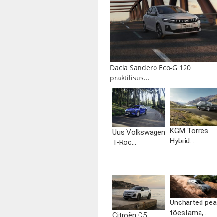
Dacia Sandero Eco-G 120
praktilisus...
KGM Torres
Uus Volkswagen
Hybrid:...
T-Roc...
Uncharted pea
tõestama,...
Citroën C5