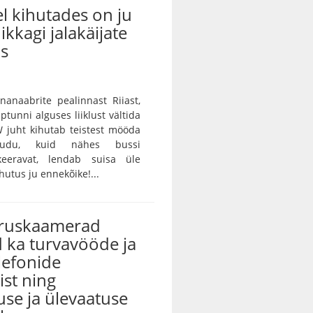
l kihutades on ju
ikkagi jalakäijate
us
unanaabrite pealinnast Riiast,
ptunni alguses liiklust vältida
 juht kihutab teistest mööda
audu, kuid nähes bussi
keeravat, lendab suisa üle
utus ju ennekõike!...
iruskaamerad
 ka turvavööde ja
lefonide
st ning
use ja ülevaatuse