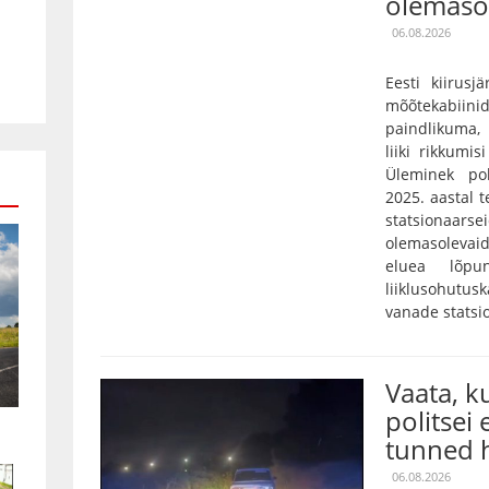
olemaso
06.08.2026
Eesti kiirusj
mõõtekabiini
paindlikuma,
liiki rikkumis
Üleminek pol
2025. aastal 
statsionaarse
olemasolevaid
eluea lõpu
liiklusohutu
vanade statsi
Vaata, 
politsei 
tunned h
06.08.2026