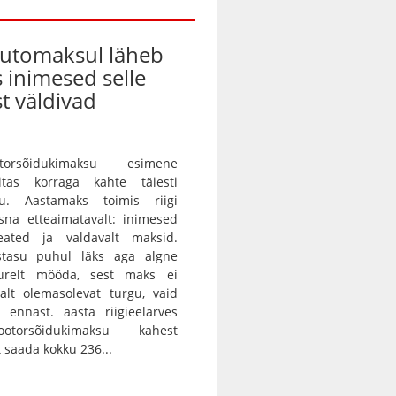
automaksul läheb
s inimesed selle
t väldivad
orsõidukimaksu esimene
itas korraga kahte täiesti
gu. Aastamaks toimis riigi
sna etteaimatavalt: inimesed
eated ja valdavalt maksid.
istasu puhul läks aga algne
urelt mööda, sest maks ei
alt olemasolevat turgu, vaid
 ennast. aasta riigieelarves
otorsõidukimaksu kahest
saada kokku 236...