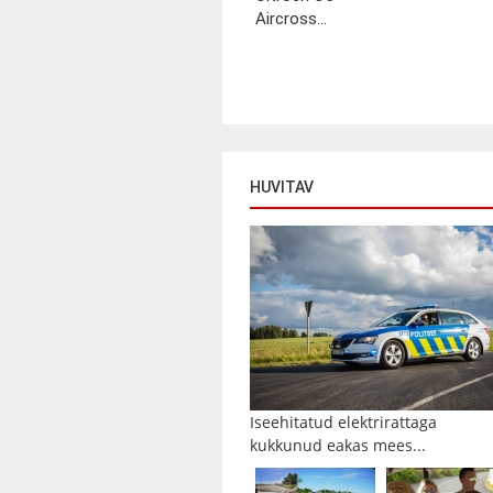
Aircross...
HUVITAV
Iseehitatud elektrirattaga
kukkunud eakas mees...