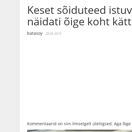
Keset sõiduteed istuv
näidati õige koht kät
batasoy
28.05.2019
Kommentaarid on siin ilmselgelt üleliigsed. Aga õige 