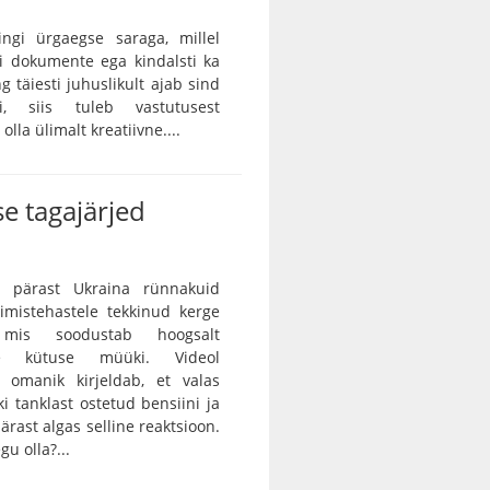
ingi ürgaegse saraga, millel
ei dokumente ega kindalsti ka
g täiesti juhuslikult ajab sind
ei, siis tuleb vastutusest
lla ülimalt kreatiivne....
e tagajärjed
 pärast Ukraina rünnakuid
rimistehastele tekkinud kerge
, mis soodustab hoogsalt
tse kütuse müüki. Videol
 omanik kirjeldab, et valas
ki tanklast ostetud bensiini ja
ärast algas selline reaktsioon.
gu olla?...