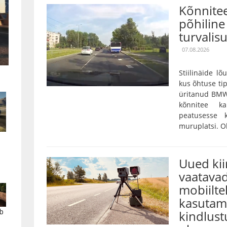
Kõnnitee
põhiline 
turvalis
07.08.2026
Stiilinäide lõ
kus õhtuse tip
üritanud BMW
kõnnitee k
peatusesse 
muruplatsi. Oh
Uued ki
vaatavad
mobiilte
kasutami
b
kindlust