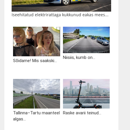
Iseehitatud elektrirattaga kukkunud eakas mees...
Niisiis, kumb on...
Sõidame! Mis saakski...
Tallinna–Tartu maanteel
Raske avarii teinud...
algas...