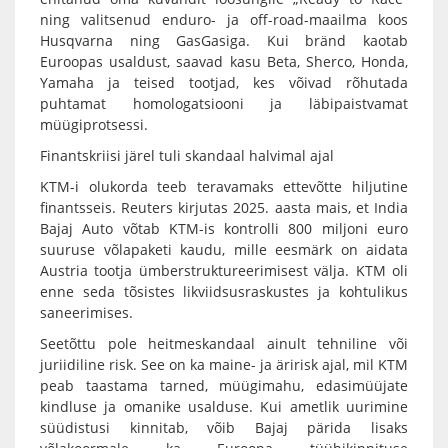
ning valitsenud enduro- ja off-road-maailma koos
Husqvarna ning GasGasiga. Kui bränd kaotab
Euroopas usaldust, saavad kasu Beta, Sherco, Honda,
Yamaha ja teised tootjad, kes võivad rõhutada
puhtamat homologatsiooni ja läbipaistvamat
müügiprotsessi.
Finantskriisi järel tuli skandaal halvimal ajal
KTM-i olukorda teeb teravamaks ettevõtte hiljutine
finantsseis. Reuters kirjutas 2025. aasta mais, et India
Bajaj Auto võtab KTM-is kontrolli 800 miljoni euro
suuruse võlapaketi kaudu, mille eesmärk on aidata
Austria tootja ümberstruktureerimisest välja. KTM oli
enne seda tõsistes likviidsusraskustes ja kohtulikus
saneerimises.
Seetõttu pole heitmeskandaal ainult tehniline või
juriidiline risk. See on ka maine- ja äririsk ajal, mil KTM
peab taastama tarned, müügimahu, edasimüüjate
kindluse ja omanike usalduse. Kui ametlik uurimine
süüdistusi kinnitab, võib Bajaj pärida lisaks