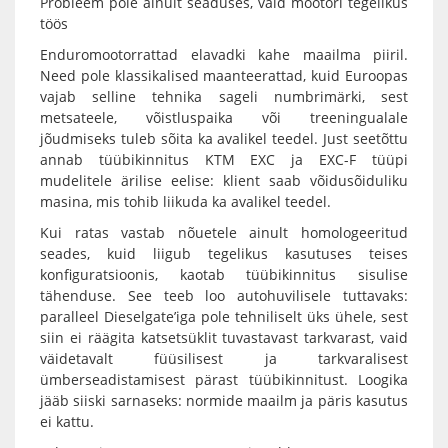
Probleem pole ainult seaduses, vaid mootori tegelikus
töös
Enduromootorrattad elavadki kahe maailma piiril.
Need pole klassikalised maanteerattad, kuid Euroopas
vajab selline tehnika sageli numbrimärki, sest
metsateele, võistluspaika või treeningualale
jõudmiseks tuleb sõita ka avalikel teedel. Just seetõttu
annab tüübikinnitus KTM EXC ja EXC-F tüüpi
mudelitele ärilise eelise: klient saab võidusõiduliku
masina, mis tohib liikuda ka avalikel teedel.
Kui ratas vastab nõuetele ainult homologeeritud
seades, kuid liigub tegelikus kasutuses teises
konfiguratsioonis, kaotab tüübikinnitus sisulise
tähenduse. See teeb loo autohuvilisele tuttavaks:
paralleel Dieselgate’iga pole tehniliselt üks ühele, sest
siin ei räägita katsetsüklit tuvastavast tarkvarast, vaid
väidetavalt füüsilisest ja tarkvaralisest
ümberseadistamisest pärast tüübikinnitust. Loogika
jääb siiski sarnaseks: normide maailm ja päris kasutus
ei kattu.