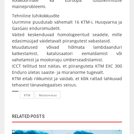
võlakoormale ka Euroopa tüübikinnituse
maineprobleemi.
Tehniline lühikokkuvõte
Uurimine puudutab vähemalt 16 KTM-i, Husqvarna ja
GasGasi enduromudelit.
Väited keskenduvad homologeeritud seadele, mille
edasimüüjad väidetavalt piirangutest vabastasid.
Muudatused võivad hõlmata lambdaanduri
katkestamist, katalüsaatori eemaldamist või
vahetamist ja mootoriaju ümberseadistamist.
ICCT tellitud test näitas, et piiranguteta KTM EXC 300
Enduro ületas saaste- ja müranorme tugevalt.
KTM eitab rikkumist ja väidab, et kõik rattad lahkuvad
tehasest tänavalegaalses seisus.
KTM
Mootorratas
RELATED POSTS