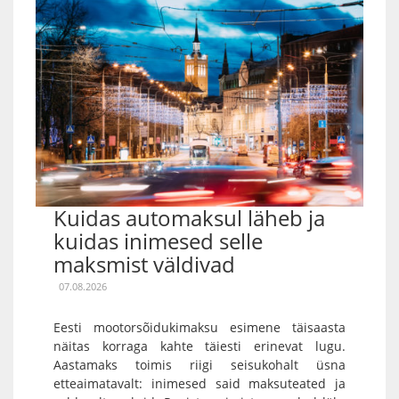
Kuidas automaksul läheb ja
kuidas inimesed selle
maksmist väldivad
07.08.2026
Eesti mootorsõidukimaksu esimene täisaasta
näitas korraga kahte täiesti erinevat lugu.
Aastamaks toimis riigi seisukohalt üsna
etteaimatavalt: inimesed said maksuteated ja