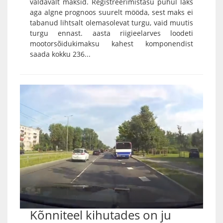
valdavalt maksid. Registreerimistasu puhul läks
aga algne prognoos suurelt mööda, sest maks ei
tabanud lihtsalt olemasolevat turgu, vaid muutis
turgu ennast. aasta riigieelarves loodeti
mootorsõidukimaksu kahest komponendist
saada kokku 236...
Kõnniteel kihutades on ju