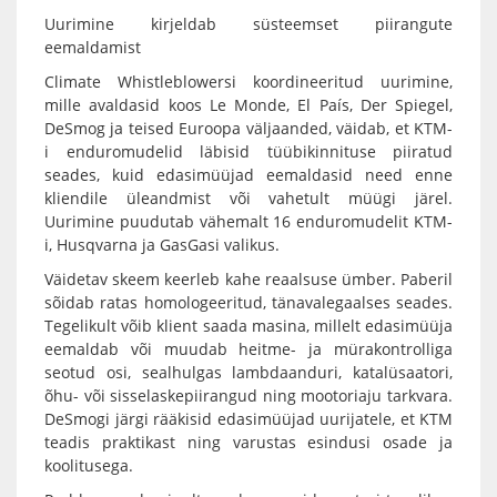
Uurimine kirjeldab süsteemset piirangute
eemaldamist
Climate Whistleblowersi koordineeritud uurimine,
mille avaldasid koos Le Monde, El País, Der Spiegel,
DeSmog ja teised Euroopa väljaanded, väidab, et KTM-
i enduromudelid läbisid tüübikinnituse piiratud
seades, kuid edasimüüjad eemaldasid need enne
kliendile üleandmist või vahetult müügi järel.
Uurimine puudutab vähemalt 16 enduromudelit KTM-
i, Husqvarna ja GasGasi valikus.
Väidetav skeem keerleb kahe reaalsuse ümber. Paberil
sõidab ratas homologeeritud, tänavalegaalses seades.
Tegelikult võib klient saada masina, millelt edasimüüja
eemaldab või muudab heitme- ja mürakontrolliga
seotud osi, sealhulgas lambdaanduri, katalüsaatori,
õhu- või sisselaskepiirangud ning mootoriaju tarkvara.
DeSmogi järgi rääkisid edasimüüjad uurijatele, et KTM
teadis praktikast ning varustas esindusi osade ja
koolitusega.