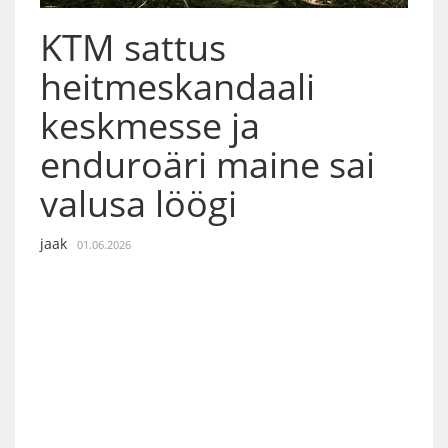
KTM sattus
heitmeskandaali
keskmesse ja
enduroäri maine sai
valusa löögi
jaak
01.06.2026