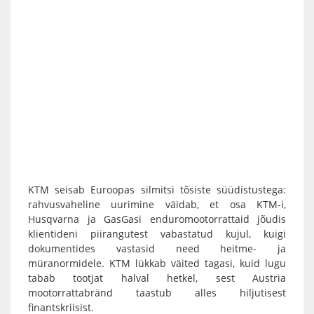
KTM seisab Euroopas silmitsi tõsiste süüdistustega:
rahvusvaheline uurimine väidab, et osa KTM-i,
Husqvarna ja GasGasi enduromootorrattaid jõudis
klientideni piirangutest vabastatud kujul, kuigi
dokumentides vastasid need heitme- ja
müranormidele. KTM lükkab väited tagasi, kuid lugu
tabab tootjat halval hetkel, sest Austria
mootorrattabränd taastub alles hiljutisest
finantskriisist.