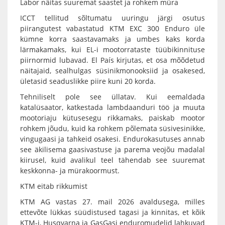
Labor näitas suuremat saastet ja rohkem müra
ICCT tellitud sõltumatu uuringu järgi osutus
piirangutest vabastatud KTM EXC 300 Enduro üle
kümne korra saastavamaks ja umbes kaks korda
lärmakamaks, kui EL-i mootorrataste tüübikinnituse
piirnormid lubavad. El País kirjutas, et osa mõõdetud
näitajaid, sealhulgas süsinikmonooksiid ja osakesed,
ületasid seaduslikke piire kuni 20 korda.
Tehniliselt pole see üllatav. Kui eemaldada
katalüsaator, katkestada lambdaanduri töö ja muuta
mootoriaju kütusesegu rikkamaks, paiskab mootor
rohkem jõudu, kuid ka rohkem põlemata süsivesinikke,
vingugaasi ja tahkeid osakesi. Endurokasutuses annab
see äkilisema gaasivastuse ja parema veojõu madalal
kiirusel, kuid avalikul teel tähendab see suuremat
keskkonna- ja mürakoormust.
KTM eitab rikkumist
KTM AG vastas 27. mail 2026 avaldusega, milles
ettevõte lükkas süüdistused tagasi ja kinnitas, et kõik
KTM-i, Husqvarna ja GasGasi enduromudelid lahkuvad