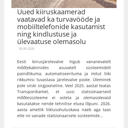
Uued kiiruskaamerad
vaatavad ka turvavööde ja
mobiiltelefonide kasutamist
ning kindlustuse ja
ülevaatuse olemasolu
06.08.2026
Eesti kiirusjärelevalve liigub vananevatelt
mõõtekabiinides asuvatelt süsteemidelt
paindlikuma, automatiseerituma ja mitut liiki
rikkumisi tuvastava järelevalve poole. Üleminek
pole siiski sirgjooneline. Veel 2025. aastal teatas
Transpordiamet, et uusi statsionaarseid
mõõtesüsteeme ei osteta ja olemasolevaid
kasutatakse nende tehnilise eluea lõpuni. 2026.
aasta ametlik liiklusohutuskava näeb aga taas
ette nii vanade statsionaarsete süsteemide...