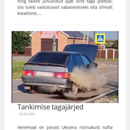
ning täiesti juhuslikult ajab sind taga politsei,
siis tuleb vastutusest vabanemiseks olla ülimalt
kreatiivne....
Tankimise tagajärjed
05.08.2026
Venemaal on pärast Ukraina rünnakuid nafta