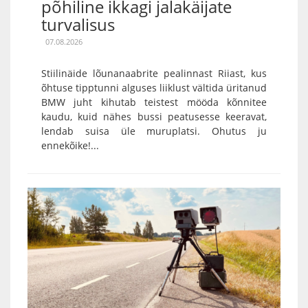
põhiline ikkagi jalakäijate
turvalisus
07.08.2026
Stiilinäide lõunanaabrite pealinnast Riiast, kus
õhtuse tipptunni alguses liiklust vältida üritanud
BMW juht kihutab teistest mööda kõnnitee
kaudu, kuid nähes bussi peatusesse keeravat,
lendab suisa üle muruplatsi. Ohutus ju
ennekõike!...