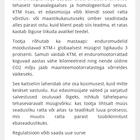
tehasest tänavalegaalses ja homologeeritud seisus.
KTM lisas, et edasimüüja võib kliendi soovil ratta
võistlus- või maastikukasutuseks ümber seadistada
alles pärast ostu, kuid klient peab siis teadma, et ratas
kaotab õiguse liikuda avalikel teedel.
Tootja rõhutab ka mastaapi: enduromudelid
moodustavad KTM-i globaalsest müügist ligikaudu 3
protsenti. Samuti väidab KTM, et enduromootorrattad
koguvad aastas vähe kilomeetreid ning nende üldine
CO2 mõju jääb maanteemootorratastega võrreldes
väikeseks.
See kaitseliin lahendab ühe osa küsimusest, kuid mitte
keskset vastuolu. Kui edasimüüjate väited ja varjatud
salvestused osutuvad õigeks, nihkub tähelepanu
tehaseväravalt müügivõrku: kas tootja lihtsalt müüs
seadusliku ratta või aitas ta teadlikult luua protsessi,
mis muutis ratta pärast tüübikinnitust
ebaseaduslikuks.
Regulatsioon võib saada uue surve