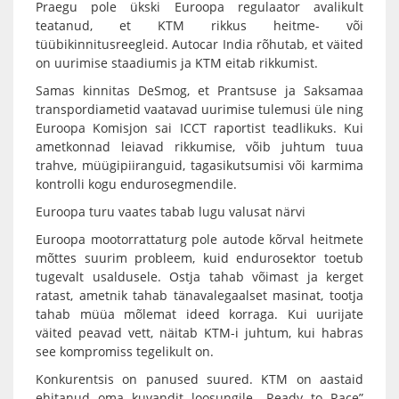
Praegu pole ükski Euroopa regulaator avalikult
teatanud, et KTM rikkus heitme- või
tüübikinnitusreegleid. Autocar India rõhutab, et väited
on uurimise staadiumis ja KTM eitab rikkumist.
Samas kinnitas DeSmog, et Prantsuse ja Saksamaa
transpordiametid vaatavad uurimise tulemusi üle ning
Euroopa Komisjon sai ICCT raportist teadlikuks. Kui
ametkonnad leiavad rikkumise, võib juhtum tuua
trahve, müügipiiranguid, tagasikutsumisi või karmima
kontrolli kogu endurosegmendile.
Euroopa turu vaates tabab lugu valusat närvi
Euroopa mootorrattaturg pole autode kõrval heitmete
mõttes suurim probleem, kuid endurosektor toetub
tugevalt usaldusele. Ostja tahab võimast ja kerget
ratast, ametnik tahab tänavalegaalset masinat, tootja
tahab müüa mõlemat ideed korraga. Kui uurijate
väited peavad vett, näitab KTM-i juhtum, kui habras
see kompromiss tegelikult on.
Konkurentsis on panused suured. KTM on aastaid
ehitanud oma kuvandit loosungile „Ready to Race”