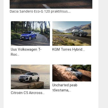
Dacia Sandero Eco-G 120 praktilisus...
Uus Volkswagen T-
KGM Torres Hybrid:...
Roc...
Uncharted peab
tõestama,...
Citroën C5 Aircross...