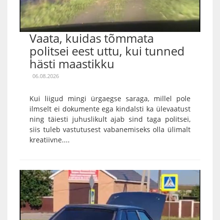
Vaata, kuidas tõmmata
politsei eest uttu, kui tunned
hästi maastikku
06.08.2026
Kui liigud mingi ürgaegse saraga, millel pole
ilmselt ei dokumente ega kindalsti ka ülevaatust
ning täiesti juhuslikult ajab sind taga politsei,
siis tuleb vastutusest vabanemiseks olla ülimalt
kreatiivne....