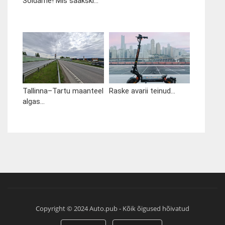
Sõidame! Mis saakski...
Tallinna–Tartu maanteel
Raske avarii teinud...
algas...
Copyright © 2024 Auto.pub - Kõik õigused hõivatud