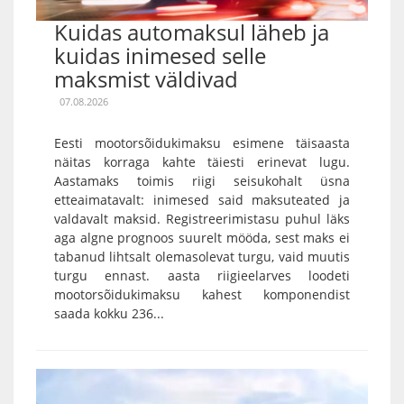
Kuidas automaksul läheb ja
kuidas inimesed selle
maksmist väldivad
07.08.2026
Eesti mootorsõidukimaksu esimene täisaasta
näitas korraga kahte täiesti erinevat lugu.
Aastamaks toimis riigi seisukohalt üsna
etteaimatavalt: inimesed said maksuteated ja
valdavalt maksid. Registreerimistasu puhul läks
aga algne prognoos suurelt mööda, sest maks ei
tabanud lihtsalt olemasolevat turgu, vaid muutis
turgu ennast. aasta riigieelarves loodeti
mootorsõidukimaksu kahest komponendist
saada kokku 236...