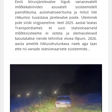
Eesti kiirusjärelevalve liigub vananevatelt
mõõtekabiinides asuvatelt süsteemidelt
paindlikuma, automatiseerituma ja mitut liiki
rikkumisi tuvastava järelevalve poole. Üleminek
pole siiski sirgjooneline. Veel 2025. aastal teatas
Transpordiamet, et uusi statsionaarseid
mõõtesüsteeme ei osteta ja olemasolevaid
kasutatakse nende tehnilise eluea lõpuni. 2026.
aasta ametlik liiklusohutuskava näeb aga taas
ette nii vanade statsionaarsete süsteemide...