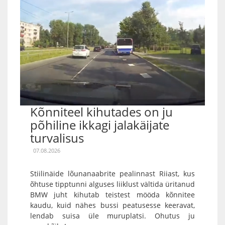
Kõnniteel kihutades on ju
põhiline ikkagi jalakäijate
turvalisus
07.08.2026
Stiilinäide lõunanaabrite pealinnast Riiast, kus
õhtuse tipptunni alguses liiklust vältida üritanud
BMW juht kihutab teistest mööda kõnnitee
kaudu, kuid nähes bussi peatusesse keeravat,
lendab suisa üle muruplatsi. Ohutus ju