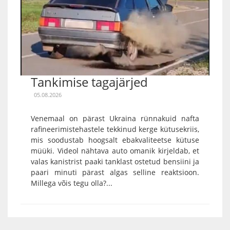
Tankimise tagajärjed
05.08.2026
Venemaal on pärast Ukraina rünnakuid nafta
rafineerimistehastele tekkinud kerge kütusekriis,
mis soodustab hoogsalt ebakvaliteetse kütuse
müüki. Videol nähtava auto omanik kirjeldab, et
valas kanistrist paaki tanklast ostetud bensiini ja
paari minuti pärast algas selline reaktsioon.
Millega võis tegu olla?...