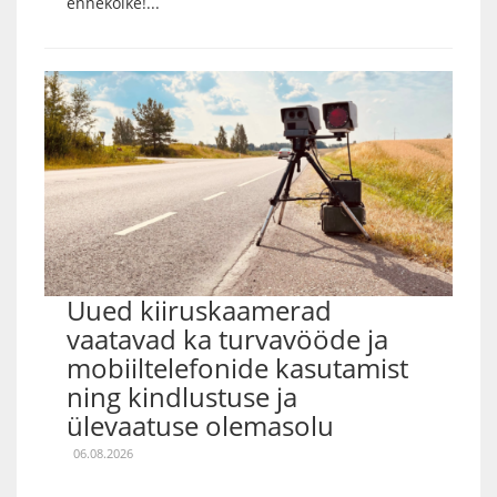
ennekõike!...
Uued kiiruskaamerad
vaatavad ka turvavööde ja
mobiiltelefonide kasutamist
ning kindlustuse ja
ülevaatuse olemasolu
06.08.2026