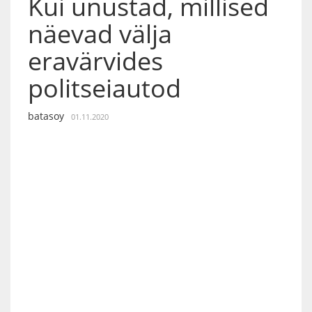
Kui unustad, millised
näevad välja
eravärvides
politseiautod
batasoy
01.11.2020