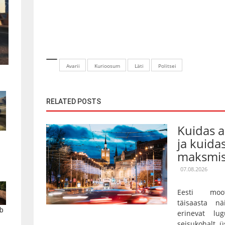
Avarii
Kurioosum
Läti
Politsei
RELATED POSTS
Kuidas 
ja kuida
maksmis
07.08.2026
Eesti moot
täisaasta nä
b
erinevat lu
seisukohalt ü