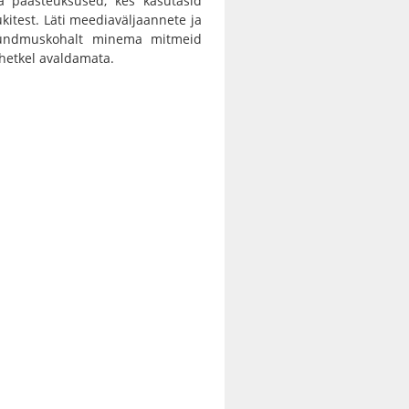
a päästeüksused, kes kasutasid
kitest. Läti meediaväljaannete ja
d sündmuskohalt minema mitmeid
 hetkel avaldamata.