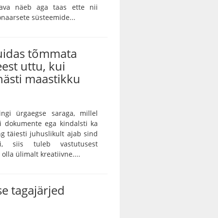
skava näeb aga taas ette nii
onaarsete süsteemide...
kuidas tõmmata
eest uttu, kui
ästi maastikku
ingi ürgaegse saraga, millel
ei dokumente ega kindalsti ka
g täiesti juhuslikult ajab sind
ei, siis tuleb vastutusest
lla ülimalt kreatiivne....
e tagajärjed