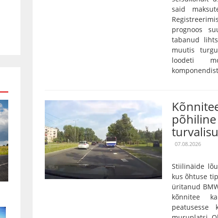
said maksut
Registreerim
prognoos su
tabanud lihts
muutis turgu
loodeti mo
komponendist 
Kõnnitee
põhiline 
turvalis
07.08.2026
Stiilinäide lõ
kus õhtuse tip
üritanud BMW
kõnnitee k
peatusesse 
muruplatsi. Oh