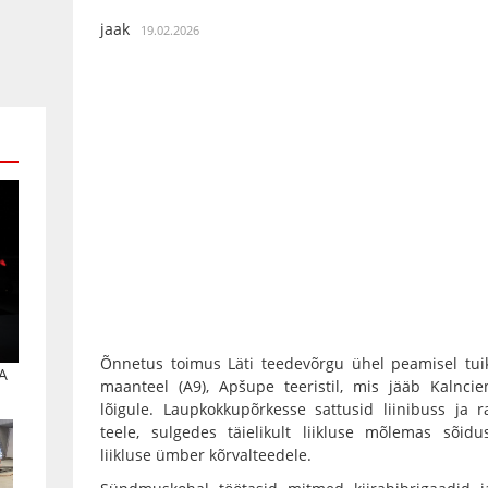
jaak
19.02.2026
Õnnetus toimus Läti teedevõrgu ühel peamisel tuiks
A
maanteel (A9), Apšupe teeristil, mis jääb Kalncie
lõigule. Laupkokkupõrkesse sattusid liinibuss ja r
teele, sulgedes täielikult liikluse mõlemas sõi
liikluse ümber kõrvalteedele.