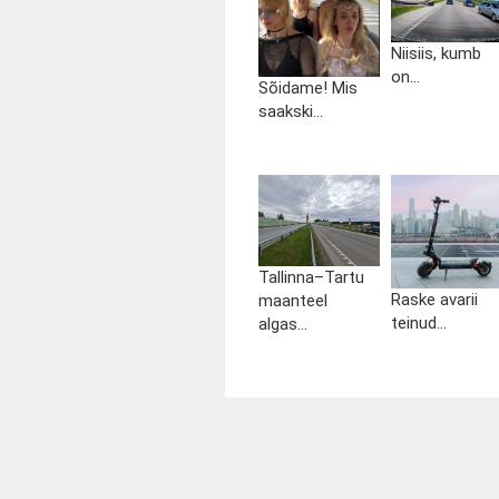
Niisiis, kumb
on...
Sõidame! Mis
saakski...
Tallinna–Tartu
Raske avarii
maanteel
teinud...
algas...