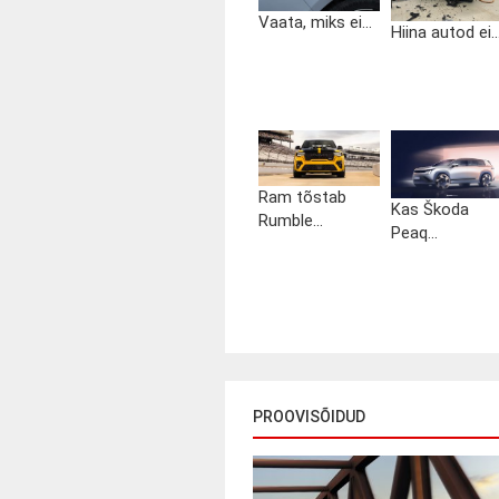
Vaata, miks ei...
Hiina autod ei..
Ram tõstab
Kas Škoda
Rumble...
Peaq...
PROOVISÕIDUD