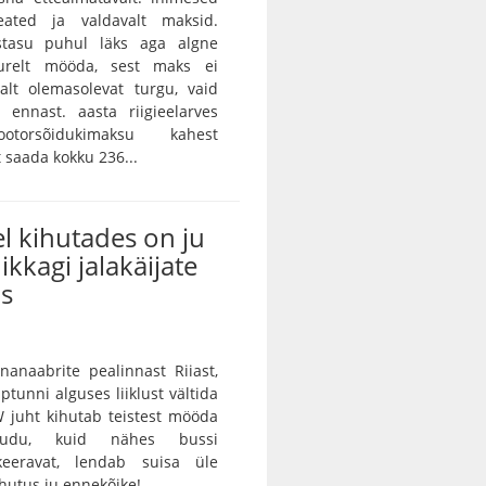
eated ja valdavalt maksid.
istasu puhul läks aga algne
urelt mööda, sest maks ei
alt olemasolevat turgu, vaid
 ennast. aasta riigieelarves
otorsõidukimaksu kahest
saada kokku 236...
l kihutades on ju
ikkagi jalakäijate
us
unanaabrite pealinnast Riiast,
ptunni alguses liiklust vältida
 juht kihutab teistest mööda
audu, kuid nähes bussi
keeravat, lendab suisa üle
utus ju ennekõike!...