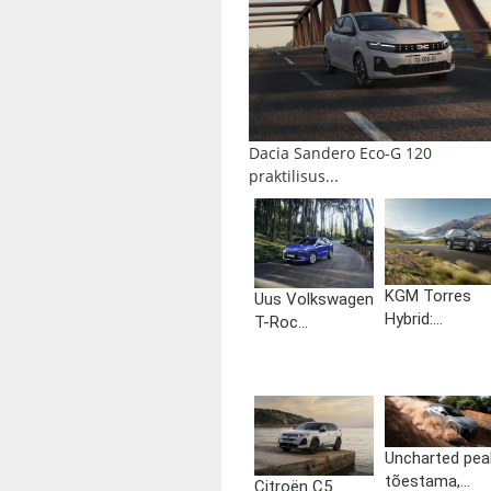
Dacia Sandero Eco-G 120
praktilisus...
KGM Torres
Uus Volkswagen
Hybrid:...
T-Roc...
Uncharted pea
tõestama,...
Citroën C5