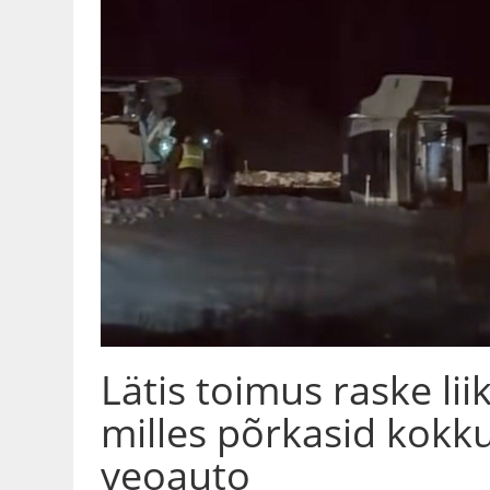
Lätis toimus raske li
milles põrkasid kokku 
veoauto