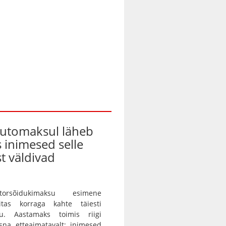
automaksul läheb
s inimesed selle
t väldivad
orsõidukimaksu esimene
itas korraga kahte täiesti
gu. Aastamaks toimis riigi
sna etteaimatavalt: inimesed