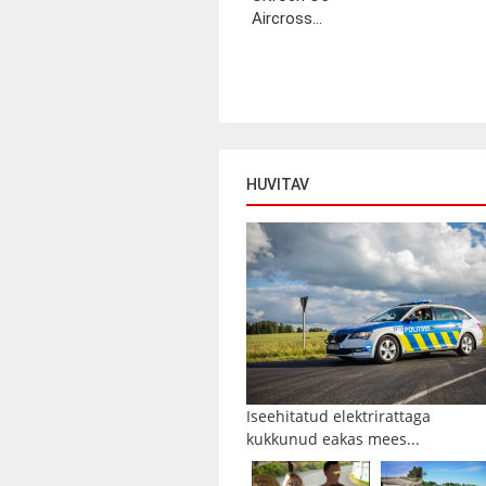
Aircross...
HUVITAV
Iseehitatud elektrirattaga
kukkunud eakas mees...