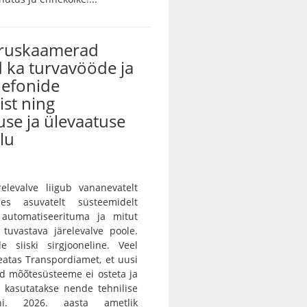
iruskaamerad
 ka turvavööde ja
lefonide
st ning
use ja ülevaatuse
lu
ärelevalve liigub vananevatelt
des asuvatelt süsteemidelt
 automatiseerituma ja mitut
i tuvastava järelevalve poole.
e siiski sirgjooneline. Veel
teatas Transpordiamet, et uusi
id mõõtesüsteeme ei osteta ja
 kasutatakse nende tehnilise
ni. 2026. aasta ametlik