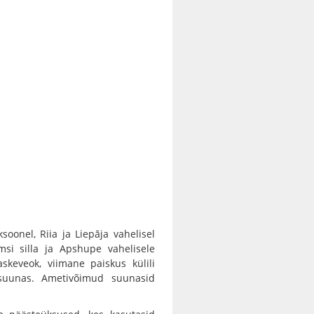
oonel, Riia ja Liepāja vahelisel
msi silla ja Apshupe vahelisele
askeveok, viimane paiskus külili
dusuunas. Ametivõimud suunasid