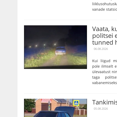
liiklusohutu
vanade statsi
Vaata, 
politsei 
tunned h
06.08.2026
Kui liigud m
pole ilmselt 
ülevaatust nin
taga polits
vabanemiseks o
Tankimis
05.08.2026