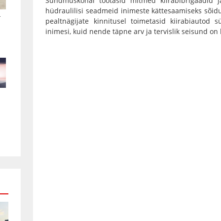
Sündmuskohal töötasid mitmed kiirabibrigaadid j
hüdraulilisi seadmeid inimeste kättesaamiseks sõidu
.
pealtnägijate kinnitusel toimetasid kiirabiauto
inimesi, kuid nende täpne arv ja tervislik seisund on