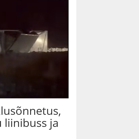
iklusõnnetus,
liinibuss ja