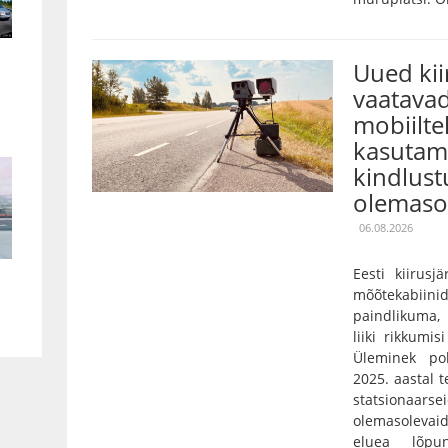
Uued ki
vaatavad
mobiilte
kasutami
kindlust
olemaso
06.08.2026
Eesti kiirusj
mõõtekabiini
paindlikuma,
liiki rikkumis
Üleminek pol
2025. aastal 
statsionaarse
olemasolevaid
eluea lõpu