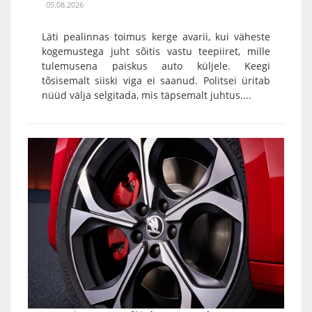
05.08.2026
Läti pealinnas toimus kerge avarii, kui väheste
kogemustega juht sõitis vastu teepiiret, mille
tulemusena paiskus auto küljele. Keegi
tõsisemalt siiski viga ei saanud. Politsei üritab
nüüd välja selgitada, mis täpsemalt juhtus....