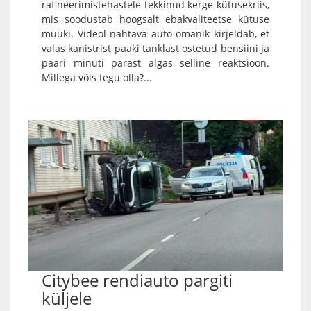
rafineerimistehastele tekkinud kerge kütusekriis,
mis soodustab hoogsalt ebakvaliteetse kütuse
müüki. Videol nähtava auto omanik kirjeldab, et
valas kanistrist paaki tanklast ostetud bensiini ja
paari minuti pärast algas selline reaktsioon.
Millega võis tegu olla?...
Citybee rendiauto pargiti
küljele