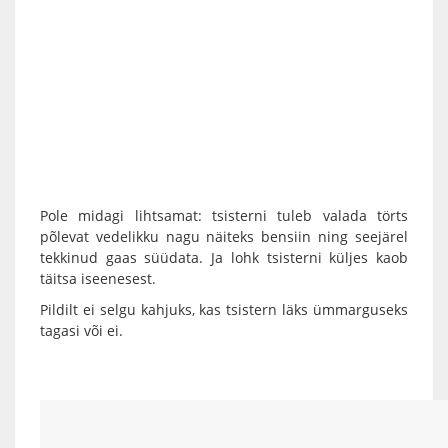
Pole midagi lihtsamat: tsisterni tuleb valada törts
põlevat vedelikku nagu näiteks bensiin ning seejärel
tekkinud gaas süüdata. Ja lohk tsisterni küljes kaob
täitsa iseenesest.
Pildilt ei selgu kahjuks, kas tsistern läks ümmarguseks
tagasi või ei.