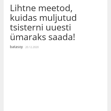
Lihtne meetod,
kuidas muljutud
tsisterni uuesti
ümaraks saada!
batasoy
20.12.2020