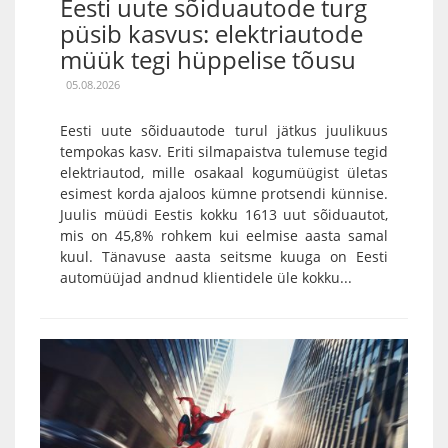
Eesti uute sõiduautode turg
püsib kasvus: elektriautode
müük tegi hüppelise tõusu
05.08.2026
Eesti uute sõiduautode turul jätkus juulikuus
tempokas kasv. Eriti silmapaistva tulemuse tegid
elektriautod, mille osakaal kogumüügist ületas
esimest korda ajaloos kümne protsendi künnise.
Juulis müüdi Eestis kokku 1613 uut sõiduautot,
mis on 45,8% rohkem kui eelmise aasta samal
kuul. Tänavuse aasta seitsme kuuga on Eesti
automüüjad andnud klientidele üle kokku...