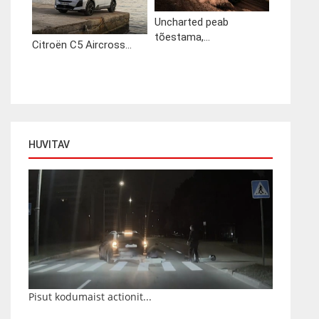
Uncharted peab
tõestama,...
Citroën C5 Aircross...
HUVITAV
Pisut kodumaist actionit...