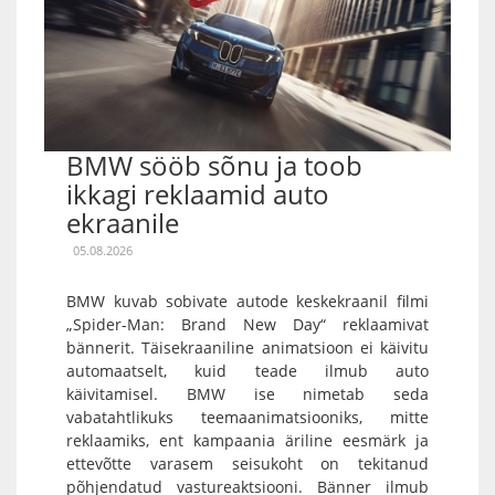
BMW sööb sõnu ja toob
ikkagi reklaamid auto
ekraanile
05.08.2026
BMW kuvab sobivate autode keskekraanil filmi
„Spider-Man: Brand New Day“ reklaamivat
bännerit. Täisekraaniline animatsioon ei käivitu
automaatselt, kuid teade ilmub auto
käivitamisel. BMW ise nimetab seda
vabatahtlikuks teemaanimatsiooniks, mitte
reklaamiks, ent kampaania äriline eesmärk ja
ettevõtte varasem seisukoht on tekitanud
põhjendatud vastureaktsiooni. Bänner ilmub