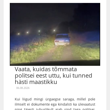
Vaata, kuidas tõmmata
politsei eest uttu, kui tunned
hästi maastikku
06.08.2026
Kui liigud mingi ürgaegse saraga, millel pole
ilmselt ei dokumente ega kindalsti ka ülevaatust
ning täiesti juhuslikult ajab sind taga politsei,