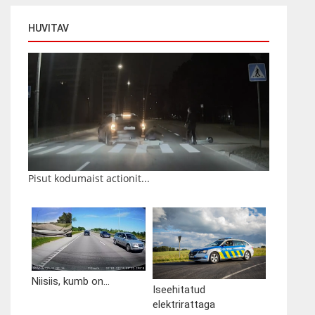
HUVITAV
Pisut kodumaist actionit...
Niisiis, kumb on...
Iseehitatud
elektrirattaga