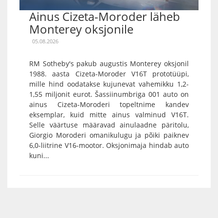
Ainus Cizeta-Moroder läheb
Monterey oksjonile
05.08.2026
RM Sotheby's pakub augustis Monterey oksjonil
1988. aasta Cizeta-Moroder V16T prototüüpi,
mille hind oodatakse kujunevat vahemikku 1,2-
1,55 miljonit eurot. Šassiinumbriga 001 auto on
ainus Cizeta-Moroderi topeltnime kandev
eksemplar, kuid mitte ainus valminud V16T.
Selle väärtuse määravad ainulaadne päritolu,
Giorgio Moroderi omanikulugu ja põiki paiknev
6,0-liitrine V16-mootor. Oksjonimaja hindab auto
kuni...