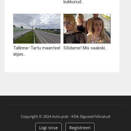
kukkunud...
Tallinna–Tartu maanteel
Sõidame! Mis saakski...
algas...
Copyright © 2024 Auto.pub - Kõik õigused hõivatud
Logi sisse
Registreeri