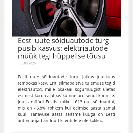
Eesti uute sõiduautode turg
püsib kasvus: elektriautode
müük tegi hüppelise tõusu
05.08.2026
Eesti uute sõiduautode turul jätkus juulikuus
tempokas kasv. Eriti silmapaistva tulemuse tegid
elektriautod, mille osakaal kogumüügist ületas
esimest korda ajaloos kümne protsendi künnise.
Juulis müüdi Eestis kokku 1613 uut sõiduautot,
mis on 45,8% rohkem kui eelmise aasta samal
kuul. Tänavuse aasta seitsme kuuga on Eesti
automüüjad andnud klientidele üle kokku...