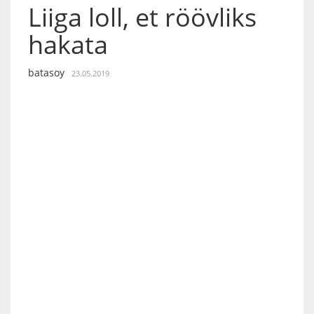
Liiga loll, et röövliks
hakata
batasoy
23.05.2019