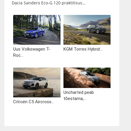
Dacia Sandero Eco-G 120 praktilisus...
Uus Volkswagen T-
KGM Torres Hybrid:...
Roc...
Uncharted peab
tõestama,...
Citroën C5 Aircross...