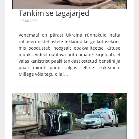
Tankimise tagajärjed
05.08.2026
Venemaal on pärast Ukraina rünnakuid nafta
rafineerimistehastele tekkinud kerge kütusekriis,
mis soodustab hoogsalt ebakvaliteetse kütuse
müüki. Videol nähtava auto omanik kirjeldab, et
valas kanistrist paaki tanklast ostetud bensiini ja
paari minuti pärast algas selline reaktsioon.
Millega võis tegu olla?...