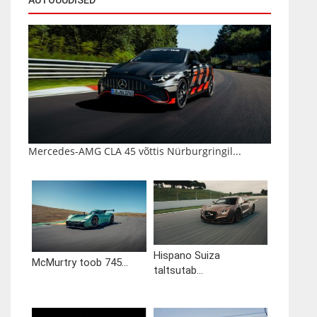
Mercedes-AMG CLA 45 võttis Nürburgringil...
Hispano Suiza
McMurtry toob 745...
taltsutab...