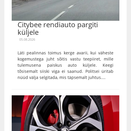
Citybee rendiauto pargiti
küljele
05.08.2026
Läti pealinnas toimus kerge avarii, kui väheste
kogemustega juht sõitis vastu teepiiret, mille
tulemusena paiskus auto küljele. Keegi
tõsisemalt siiski viga ei saanud. Politsei üritab
nüüd välja selgitada, mis täpsemalt juhtus....