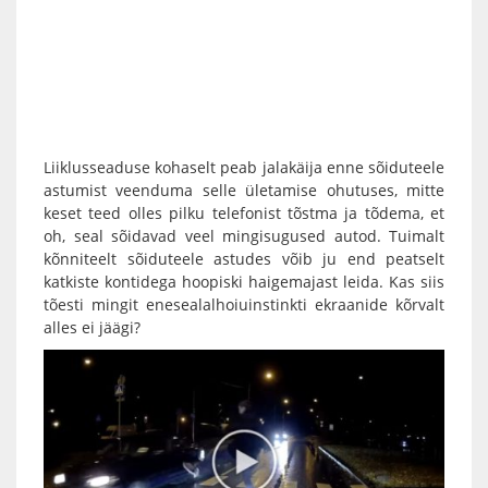
Liiklusseaduse kohaselt peab jalakäija enne sõiduteele
astumist veenduma selle ületamise ohutuses, mitte
keset teed olles pilku telefonist tõstma ja tõdema, et
oh, seal sõidavad veel mingisugused autod. Tuimalt
kõnniteelt sõiduteele astudes võib ju end peatselt
katkiste kontidega hoopiski haigemajast leida. Kas siis
tõesti mingit enesealalhoiuinstinkti ekraanide kõrvalt
alles ei jäägi?