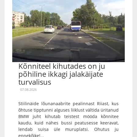
Kõnniteel kihutades on ju
põhiline ikkagi jalakäijate
turvalisus
07.08.2026
Stiilinäide lõunanaabrite pealinnast Riiast, kus
õhtuse tipptunni alguses liiklust vältida üritanud
BMW juht kihutab teistest mööda kõnnitee
kaudu, kuid nähes bussi peatusesse keeravat,
lendab suisa üle muruplatsi. Ohutus ju
ennekõike!...