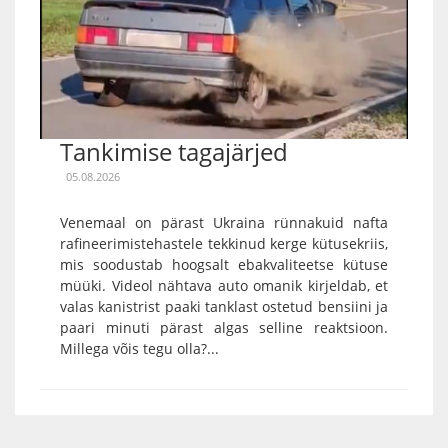
Tankimise tagajärjed
05.08.2026
Venemaal on pärast Ukraina rünnakuid nafta
rafineerimistehastele tekkinud kerge kütusekriis,
mis soodustab hoogsalt ebakvaliteetse kütuse
müüki. Videol nähtava auto omanik kirjeldab, et
valas kanistrist paaki tanklast ostetud bensiini ja
paari minuti pärast algas selline reaktsioon.
Millega võis tegu olla?...