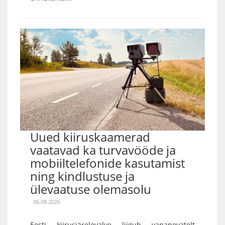
Uued kiiruskaamerad
vaatavad ka turvavööde ja
mobiiltelefonide kasutamist
ning kindlustuse ja
ülevaatuse olemasolu
06.08.2026
Eesti kiirusjärelevalve liigub vananevatelt