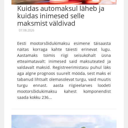
Kuidas automaksul läheb ja
kuidas inimesed selle
maksmist väldivad
07.08.2026
Eesti mootorsõidukimaksu esimene täisaasta
näitas korraga kahte täiesti erinevat lugu.
Aastamaks toimis riigi seisukohalt üsna
etteaimatavalt: inimesed said maksuteated ja
valdavalt maksid. Registreerimistasu puhul läks
aga algne prognoos suurelt mööda, sest maks ei
tabanud lihtsalt olemasolevat turgu, vaid muutis
turgu ennast. aasta riigieelarves loodeti
mootorsõidukimaksu kahest komponendist
saada kokku 236...