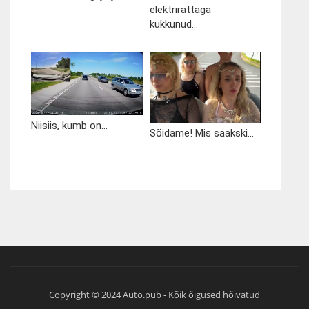
elektrirattaga
kukkunud...
Niisiis, kumb on...
Sõidame! Mis saakski...
Copyright © 2024 Auto.pub - Kõik õigused hõivatud