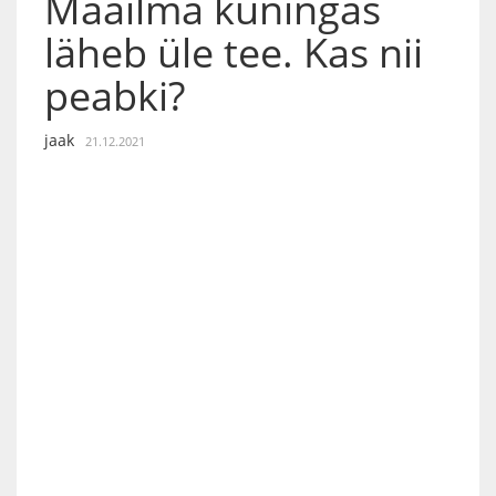
Maailma kuningas
läheb üle tee. Kas nii
peabki?
jaak
21.12.2021