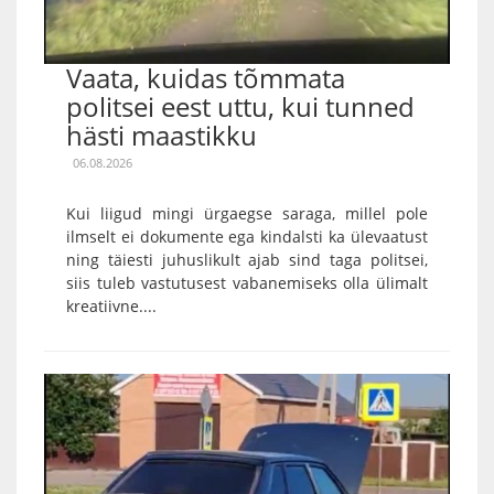
Vaata, kuidas tõmmata
politsei eest uttu, kui tunned
hästi maastikku
06.08.2026
Kui liigud mingi ürgaegse saraga, millel pole
ilmselt ei dokumente ega kindalsti ka ülevaatust
ning täiesti juhuslikult ajab sind taga politsei,
siis tuleb vastutusest vabanemiseks olla ülimalt
kreatiivne....