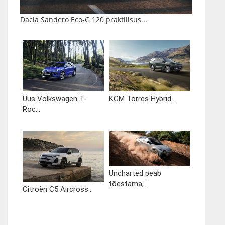
Dacia Sandero Eco-G 120 praktilisus...
Uus Volkswagen T-
KGM Torres Hybrid:...
Roc...
Uncharted peab
tõestama,...
Citroën C5 Aircross...