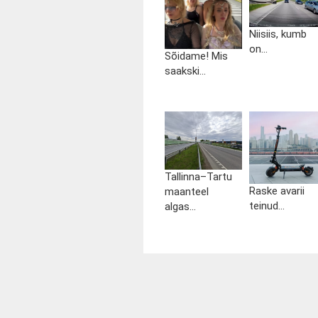
Niisiis, kumb
on...
Sõidame! Mis
saakski...
Tallinna–Tartu
Raske avarii
maanteel
teinud...
algas...