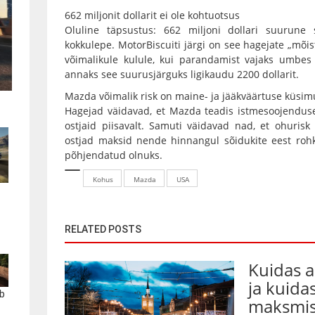
662 miljonit dollarit ei ole kohtuotsus
Oluline täpsustus: 662 miljoni dollari suurun
kokkulepe. MotorBiscuiti järgi on see hagejate „mõ
võimalikule kulule, kui parandamist vajaks umbes
annaks see suurusjärguks ligikaudu 2200 dollarit.
Mazda võimalik risk on maine- ja jääkväärtuse küsim
Hagejad väidavad, et Mazda teadis istmesoojenduse
ostjaid piisavalt. Samuti väidavad nad, et ohuris
ostjad maksid nende hinnangul sõidukite eest rohk
põhjendatud olnuks.
Kohus
Mazda
USA
RELATED POSTS
Kuidas 
ja kuida
b
maksmis