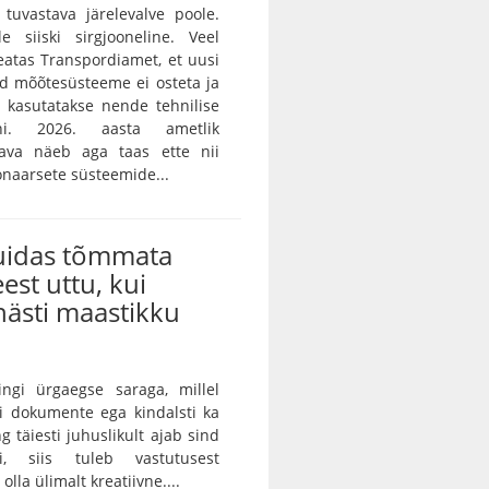
i tuvastava järelevalve poole.
e siiski sirgjooneline. Veel
teatas Transpordiamet, et uusi
id mõõtesüsteeme ei osteta ja
 kasutatakse nende tehnilise
ni. 2026. aasta ametlik
skava näeb aga taas ette nii
onaarsete süsteemide...
kuidas tõmmata
eest uttu, kui
ästi maastikku
ingi ürgaegse saraga, millel
ei dokumente ega kindalsti ka
g täiesti juhuslikult ajab sind
ei, siis tuleb vastutusest
lla ülimalt kreatiivne....