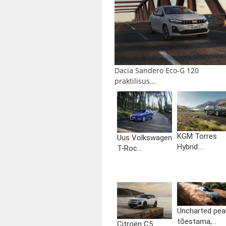
Dacia Sandero Eco-G 120
praktilisus...
KGM Torres
Uus Volkswagen
Hybrid:...
T-Roc...
Uncharted pea
tõestama,...
Citroën C5