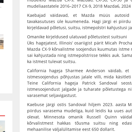
.
mudeliaastatele 2016–2017 CX-9, 2018 Mazda6, 2024 
Kaebajad väidavad, et Mazda müüs autosid 
tavakasutuses üle kuumeneda. Hagi järgi ei piird
kirjeldavad põletusi, suitsu, istmepolstri kahjustusi j
Omanike kirjeldused ulatuvad põletustest suitsuni
Üks hagejatest, Illinois’ osariigist pärit Micah Proc
Mazda CX-9 kõrvalistme soojendus kuumutas istme nii
sai kahjustada ning istmepolstrisse tekkis auk. Sam
ka istmest tulevat suitsu.
California hageja Sharmee Anderson väidab, et
istmesoojendus põhjustas jalale villi, mida käsitlet
Teine California hageja Patrick Sandoval se
istmesoojendust jalgade ja tuharate põletustega 
varasemat seljavigastust.
Kaebuse järgi ostis Sandoval hiljem 2023. aasta M
piirdus varasema mudeliga, kuid leidis ka uues au
olevat. Minnesota omanik Russell Quinn väid
kõrvalistmest hakkas tõusma suitsu ning edasi
mehaanilise väljalülitamise eest 650 dollarit.