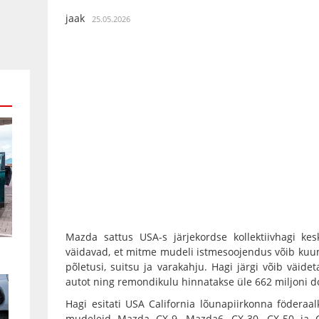
jaak
25.05.2026
Mazda sattus USA-s järjekordse kollektiivhagi ke
väidavad, et mitme mudeli istmesoojendus võib ku
põletusi, suitsu ja varakahju. Hagi järgi võib väi
autot ning remondikulu hinnatakse üle 662 miljoni do
Hagi esitati USA California lõunapiirkonna födera
mudeleid Mazda CX-9, Mazda6, CX-30, CX-50 ja CX