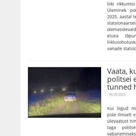
liiki rikkumis
Üleminek pol
2025. aastal 
statsionaarse
olemasolevaid
eluea lõpu
liiklusohutu
vanade statsi
Vaata, 
politsei 
tunned h
06.08.2026
Kui liigud m
pole ilmselt 
ülevaatust nin
taga polits
vabanemiseks o