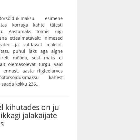
orsõidukimaksu esimene
itas korraga kahte täiesti
gu. Aastamaks toimis riigi
sna etteaimatavalt: inimesed
eated ja valdavalt maksid.
istasu puhul läks aga algne
urelt mööda, sest maks ei
alt olemasolevat turgu, vaid
 ennast. aasta riigieelarves
otorsõidukimaksu kahest
saada kokku 236...
l kihutades on ju
ikkagi jalakäijate
us