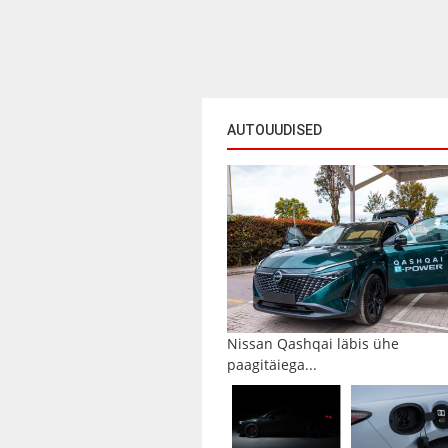
AUTOUUDISED
Nissan Qashqai läbis ühe
paagitäiega...