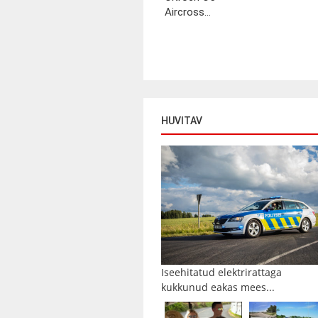
Aircross...
HUVITAV
Iseehitatud elektrirattaga
kukkunud eakas mees...