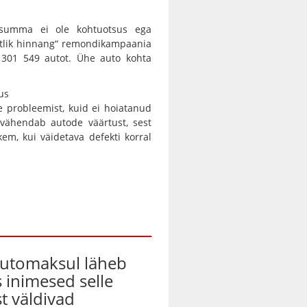
e summa ei ole kohtuotsus ega
istlik hinnang“ remondikampaania
 301 549 autot. Ühe auto kohta
us
 probleemist, kuid ei hoiatanud
k vähendab autode väärtust, sest
em, kui väidetava defekti korral
automaksul läheb
s inimesed selle
t väldivad