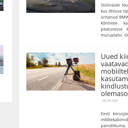
Stiilinäide lõ
kus õhtuse tip
üritanud BMW
kõnnitee k
peatusesse 
muruplatsi. Oh
Uued ki
vaatavad
mobiilte
kasutami
kindlust
olemaso
06.08.2026
Eesti kiirusj
mõõtekabiini
paindlikuma,