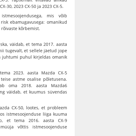
CX-30, 2023 CX-50 ja 2023 CX-5.
istmesoojendusega, mis võib
u risk ebamugavusega: omanikud
a rõivaste kõrbemist.
haska, väidab, et tema 2017. aasta
 tugevalt, et sellele jäetud jope
a juhtumi puhul kirjeldas omanik
 tema 2023. aasta Mazda CX-5
i teise astme osalise põletusena.
ostab oma 2018. aasta Mazda6
ning väidab, et kuumus süvendas
azda CX-50, lootes, et probleem
tos istmesoojenduse liiga kuuma
ab, et tema 2016. aasta CX-9
müüja võttis istmesoojenduse