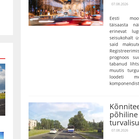
07.08.2026
Eesti moot
täisaasta nä
erinevat lu
seisukohalt ü
said maksut
Registreerim
prognoos su
tabanud lihts
muutis turgu
loodeti mo
komponendist 
Kõnnitee
põhiline 
turvalis
07.08.2026