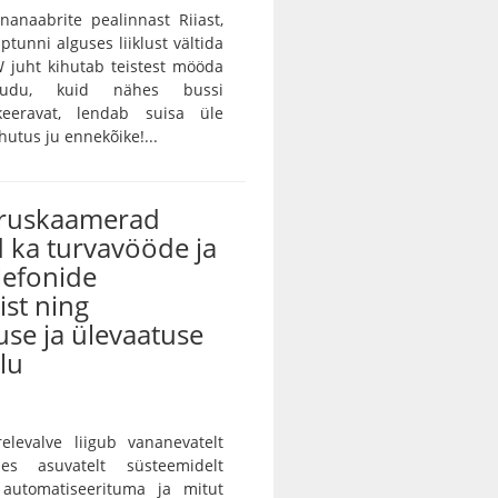
unanaabrite pealinnast Riiast,
ptunni alguses liiklust vältida
 juht kihutab teistest mööda
audu, kuid nähes bussi
keeravat, lendab suisa üle
utus ju ennekõike!...
iruskaamerad
 ka turvavööde ja
lefonide
st ning
use ja ülevaatuse
lu
ärelevalve liigub vananevatelt
des asuvatelt süsteemidelt
 automatiseerituma ja mitut