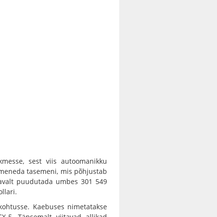
skmesse, sest viis autoomanikku
umeneda tasemeni, mis põhjustab
detavalt puudutada umbes 301 549
llari.
alkohtusse. Kaebuses nimetatakse
-5. Täpsemalt viitavad allikad