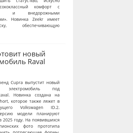
шить статус-кво, искусно
сококлассный комфорт с
тью и внедорожными
ми». Новинка Zeekr имеет
веску, обеспечивающую
отовит новый
мобиль Raval
ренд Cupra выпустит новый
й электромобиль под
aval. Новинка создана на
ort, которое также ляжет в
ущего Volkswagen ID.2.
ерсию модели планируют
в 2025 году. На появившихся
пионских фото прототипа
ичить потрясающие формы,