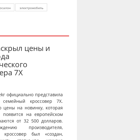
осалон
электромобиль
аскрыл цены и
ода
ческого
ера 7X
ekr официально представила
 семейный кроссовер 7X.
о цены на новинку, которая
и появится на европейском
наются от 32 500 долларов.
дению производителя,
й кроссовер был «создан,