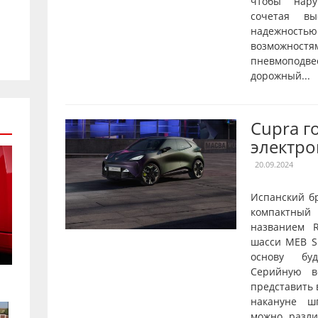
чтобы нару
сочетая вы
надежнос
возможностя
пневмопод
дорожный...
Cupra г
электро
20.09.2024
Испанский б
компактны
названием R
шасси MEB Sh
основу буд
Серийную в
представить 
накануне ш
можно разл