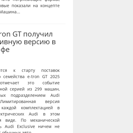
рвые показали на концепте
 Машина...
Tron GT получил
ивную версию в
офе
ится к старту поставок
о семейства e-tron GT 2025
тмечает это событие
ной серией из 299 машин,
нных подразделением Audi
 Лимитированная версия
 каждой комплектацией в
ектрических Audi в этом
ом виде. По механической
ь Audi Exclusive ничем не
 обычных авто,...