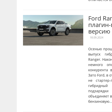
Ford Ra
плагин
версию
18.09.2024
Осенью прош
выпуск гиб
Ranger. Нако
немного оп
конкурента в
Зато Ford, в 
не стартер-
гибридный 
подзарядки
объединяет в
бензиновую..