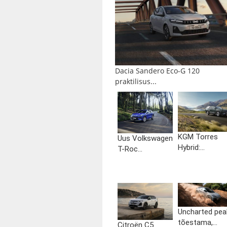
Dacia Sandero Eco-G 120
praktilisus...
KGM Torres
Uus Volkswagen
Hybrid:...
T-Roc...
Uncharted pea
tõestama,...
Citroën C5