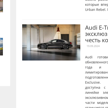
которые впе
Urban Rebel.
Audi E-
эксклюз
честь к
19.09.2024
Audi готов
обновленног
года и о
лимитирован
подготовле
Exclusive.
доступна с
линейке эл
эксклюзивн
части модел
отличается от