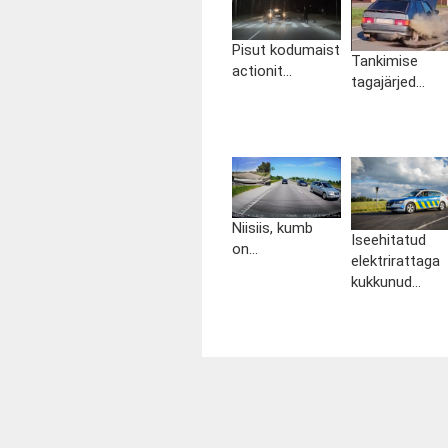
Pisut kodumaist
Tankimise
actionit...
tagajärjed...
Niisiis, kumb
Iseehitatud
on...
elektrirattaga
kukkunud...