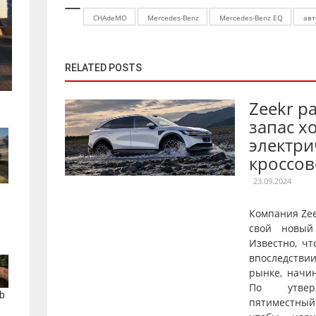
CHAdeMO
Mercedes-Benz
Mercedes-Benz EQ
авт
RELATED POSTS
Zeekr р
запас х
электри
кроссов
23.09.2024
Компания Ze
свой новый
Известно, чт
впоследстви
рынке, начи
По утверж
b
пятиместны