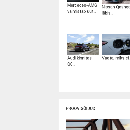
Mercedes-AMG
Nissan Qashqa
valmistab uut...
läbis...
Audi kinnitas
Vaata, miks ei..
Q8...
PROOVISÕIDUD