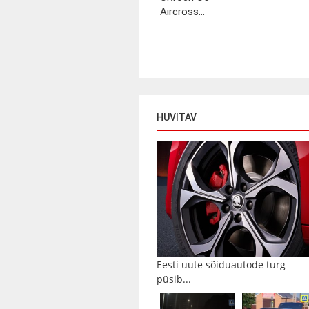
Aircross...
HUVITAV
Eesti uute sõiduautode turg
püsib...