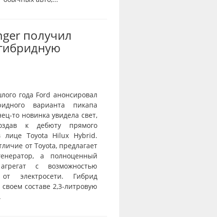
nger получил
-гибридную
лого года Ford анонсировал
ридного варианта пикапа
нец-то новинка увидела свет,
оздав к дебюту прямого
 лице Toyota Hilux Hybrid.
отличие от Toyota, предлагает
генератор, а полноценный
агрегат с возможностью
 от электросети. Гибрид
 своем составе 2,3-литровую
.