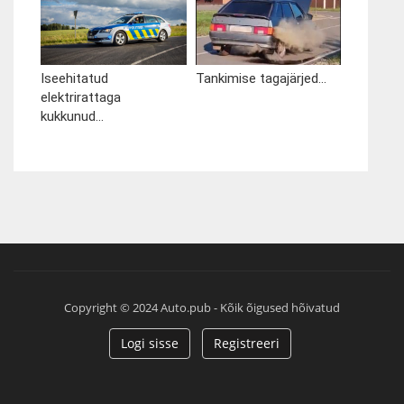
Iseehitatud
Tankimise tagajärjed...
elektrirattaga
kukkunud...
Copyright © 2024 Auto.pub - Kõik õigused hõivatud
Logi sisse
Registreeri