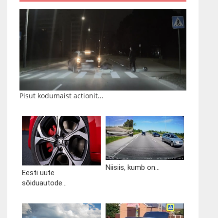
Pisut kodumaist actionit...
Niisiis, kumb on...
Eesti uute
sõiduautode...