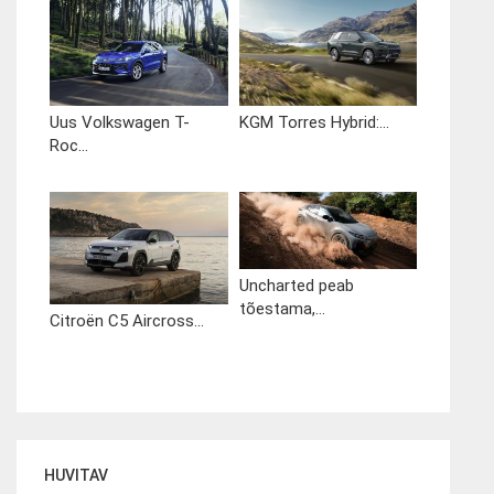
Uus Volkswagen T-
KGM Torres Hybrid:...
Roc...
Uncharted peab
tõestama,...
Citroën C5 Aircross...
HUVITAV