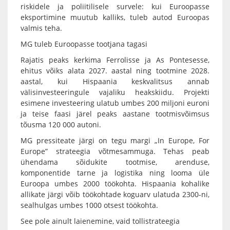
riskidele ja poliitilisele survele: kui Euroopasse
eksportimine muutub kalliks, tuleb autod Euroopas
valmis teha.
MG tuleb Euroopasse tootjana tagasi
Rajatis peaks kerkima Ferrolisse ja As Pontesesse,
ehitus võiks alata 2027. aastal ning tootmine 2028.
aastal, kui Hispaania keskvalitsus annab
välisinvesteeringule vajaliku heakskiidu. Projekti
esimene investeering ulatub umbes 200 miljoni euroni
ja teise faasi järel peaks aastane tootmisvõimsus
tõusma 120 000 autoni.
MG pressiteate järgi on tegu margi „In Europe, For
Europe” strateegia võtmesammuga. Tehas peab
ühendama sõidukite tootmise, arenduse,
komponentide tarne ja logistika ning looma üle
Euroopa umbes 2000 töökohta. Hispaania kohalike
allikate järgi võib töökohtade koguarv ulatuda 2300-ni,
sealhulgas umbes 1000 otsest töökohta.
See pole ainult laienemine, vaid tollistrateegia