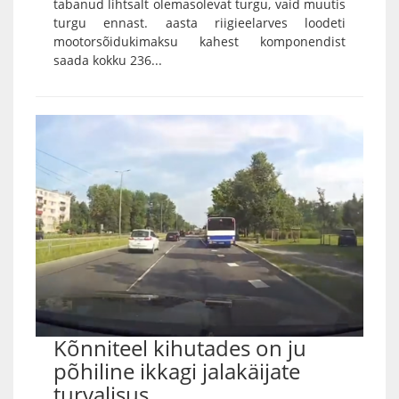
tabanud lihtsalt olemasolevat turgu, vaid muutis
turgu ennast. aasta riigieelarves loodeti
mootorsõidukimaksu kahest komponendist
saada kokku 236...
Kõnniteel kihutades on ju
põhiline ikkagi jalakäijate
turvalisus