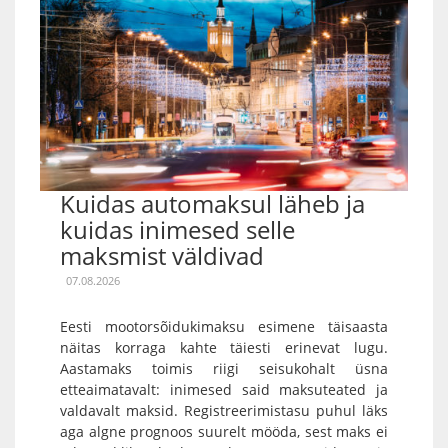
Kuidas automaksul läheb ja
kuidas inimesed selle
maksmist väldivad
07.08.2026
Eesti mootorsõidukimaksu esimene täisaasta
näitas korraga kahte täiesti erinevat lugu.
Aastamaks toimis riigi seisukohalt üsna
etteaimatavalt: inimesed said maksuteated ja
valdavalt maksid. Registreerimistasu puhul läks
aga algne prognoos suurelt mööda, sest maks ei