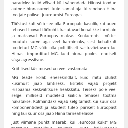
paradoks: tollid võivad küll vähendada Hiinast toodud
autode hinnasurvet, kuid samal ajal kiirendada Hiina
tootjate paikset juurdumist Euroopas.
Tööstuslikult võib see olla Euroopale kasulik, kui uued
tehased loovad töökohti, kasutavad kohalikke tarnijaid
ja maksavad Euroopas makse. Konkurentsi mõttes
muutub surve aga veel karmimaks, sest kohalikult
toodetud MG võib olla poliitiliselt vastuvõetavam kui
Hiinast imporditud MG, kuid hinna poolest endiselt
väga agressiivne.
Kriitilised küsimused on veel vastamata
MG teade kõlab enesekindlalt, kuid mitu olulist
küsimust jääb lahtiseks. Esiteks vajab projekt
Hispaania keskvalitsuse heakskiitu. Teiseks pole veel
selge, milliseid mudeleid Galicia tehases tootma
hakatakse. Kolmandaks vajab selgitamist, kui suur osa
komponentidest ja akudest tuleb päriselt Euroopast
ning kui suur osa jääb Hiina tarneahelasse.
Just viimane punkt määrab, kui „euroopalikuks” MG