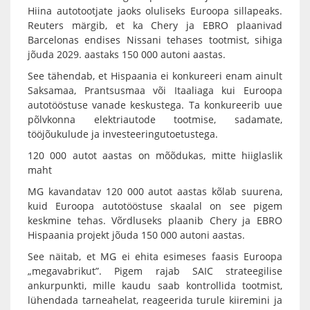
Hiina autotootjate jaoks oluliseks Euroopa sillapeaks.
Reuters märgib, et ka Chery ja EBRO plaanivad
Barcelonas endises Nissani tehases tootmist, sihiga
jõuda 2029. aastaks 150 000 autoni aastas.
See tähendab, et Hispaania ei konkureeri enam ainult
Saksamaa, Prantsusmaa või Itaaliaga kui Euroopa
autotööstuse vanade keskustega. Ta konkureerib uue
põlvkonna elektriautode tootmise, sadamate,
tööjõukulude ja investeeringutoetustega.
120 000 autot aastas on mõõdukas, mitte hiiglaslik
maht
MG kavandatav 120 000 autot aastas kõlab suurena,
kuid Euroopa autotööstuse skaalal on see pigem
keskmine tehas. Võrdluseks plaanib Chery ja EBRO
Hispaania projekt jõuda 150 000 autoni aastas.
See näitab, et MG ei ehita esimeses faasis Euroopa
„megavabrikut”. Pigem rajab SAIC strateegilise
ankurpunkti, mille kaudu saab kontrollida tootmist,
lühendada tarneahelat, reageerida turule kiiremini ja