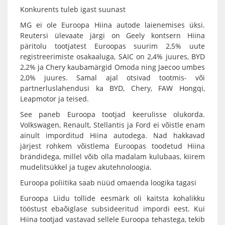
Konkurents tuleb igast suunast
MG ei ole Euroopa Hiina autode laienemises üksi.
Reutersi ülevaate järgi on Geely kontsern Hiina
päritolu tootjatest Euroopas suurim 2,5% uute
registreerimiste osakaaluga, SAIC on 2,4% juures, BYD
2,2% ja Chery kaubamärgid Omoda ning Jaecoo umbes
2,0% juures. Samal ajal otsivad tootmis- või
partnerluslahendusi ka BYD, Chery, FAW Hongqi,
Leapmotor ja teised.
See paneb Euroopa tootjad keerulisse olukorda.
Volkswagen, Renault, Stellantis ja Ford ei võistle enam
ainult imporditud Hiina autodega. Nad hakkavad
järjest rohkem võistlema Euroopas toodetud Hiina
brändidega, millel võib olla madalam kulubaas, kiirem
mudelitsükkel ja tugev akutehnoloogia.
Euroopa poliitika saab nüüd omaenda loogika tagasi
Euroopa Liidu tollide eesmärk oli kaitsta kohalikku
tööstust ebaõiglase subsideeritud impordi eest. Kui
Hiina tootjad vastavad sellele Euroopa tehastega, tekib