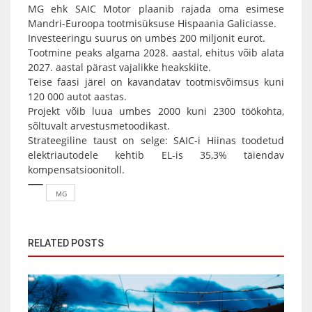
MG ehk SAIC Motor plaanib rajada oma esimese
Mandri-Euroopa tootmisüksuse Hispaania Galiciasse.
Investeeringu suurus on umbes 200 miljonit eurot.
Tootmine peaks algama 2028. aastal, ehitus võib alata
2027. aastal pärast vajalikke heakskiite.
Teise faasi järel on kavandatav tootmisvõimsus kuni
120 000 autot aastas.
Projekt võib luua umbes 2000 kuni 2300 töökohta,
sõltuvalt arvestusmetoodikast.
Strateegiline taust on selge: SAIC-i Hiinas toodetud
elektriautodele kehtib EL-is 35,3% täiendav
kompensatsioonitoll.
MG
RELATED POSTS