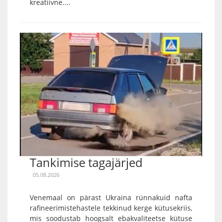
kreatiivne....
Tankimise tagajärjed
05.08.2026
Venemaal on pärast Ukraina rünnakuid nafta
rafineerimistehastele tekkinud kerge kütusekriis,
mis soodustab hoogsalt ebakvaliteetse kütuse