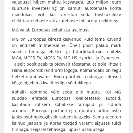
vajadusel hiljem mahtu kasvatada. 200 miljoni euro
suurune investeering on samuti autotehase kohta
mõõdukas, eriti kui võrrelda seda täistsükliliste
elektriautotehaste või akutehaste miljardiprojektidega.
MG vajab Euroopas kohalikku usaldust
MG on Euroopas kiiresti kasvanud, kuid tema kuvand
on endiselt mitmeosaline. Ühelt poolt pakub mark
soodsa hinnaga elektri- ja hübriidautosid, näiteks
MG4, MGS5 EV, MGS6 EV, MG HS Hybrid+ ja Cyberster.
Teiselt poolt peab ta pidevalt tõestama, et pole lihtsalt
Hiina ekspordibränd Briti logoga. Kolmandaks on tegu
hetkel müüdavatest Hiina päritolu toodangust ilmselt
kõige nigelema kvaliteediga sõidukitega.
Kohalik tootmine võib seda pilti muuta. Kui MG
suudab ehitada Euroopas kvaliteetseid autosid,
kasutada rohkem kohalikke tarnijaid ja siduda
arendust Euroopa partneritega, muutub bränd ostja
jaoks psühholoogiliselt vähem kaugeks. Sama teed on
käinud Jaapani ja Korea tootjad varem: alguses tuldi
hinnaga, seejärel tehasega, lõpuks usaldusega.