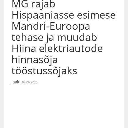
MG rajab
Hispaaniasse esimese
Mandri-Euroopa
tehase ja muudab
Hiina elektriautode
hinnasõja
tööstussõjaks
jaak
02.06.2026