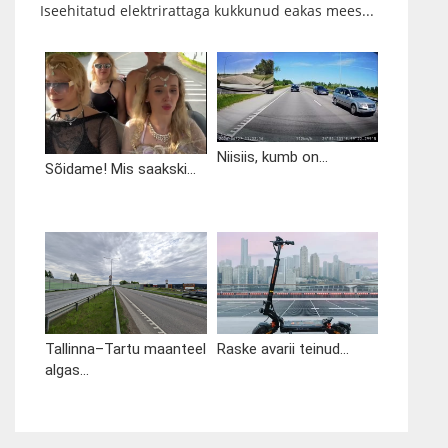
Iseehitatud elektrirattaga kukkunud eakas mees...
Niisiis, kumb on...
Sõidame! Mis saakski...
Tallinna–Tartu maanteel
Raske avarii teinud...
algas...