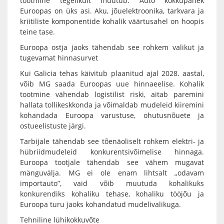
tootmine tegelikult muutub. Auto kokkupanek
Euroopas on üks asi. Aku, jõuelektroonika, tarkvara ja
kriitiliste komponentide kohalik väärtusahel on hoopis
teine tase.
Euroopa ostja jaoks tähendab see rohkem valikut ja
tugevamat hinnasurvet
Kui Galicia tehas käivitub plaanitud ajal 2028. aastal,
võib MG saada Euroopas uue hinnaeelise. Kohalik
tootmine vähendab logistilist riski, aitab paremini
hallata tollikeskkonda ja võimaldab mudeleid kiiremini
kohandada Euroopa varustuse, ohutusnõuete ja
ostueelistuste järgi.
Tarbijale tähendab see tõenäoliselt rohkem elektri- ja
hübriidmudeleid konkurentsivõimelise hinnaga.
Euroopa tootjale tähendab see vähem mugavat
mänguvälja. MG ei ole enam lihtsalt „odavam
importauto”, vaid võib muutuda kohalikuks
konkurendiks kohaliku tehase, kohaliku tööjõu ja
Euroopa turu jaoks kohandatud mudelivalikuga.
Tehniline lühikokkuvõte