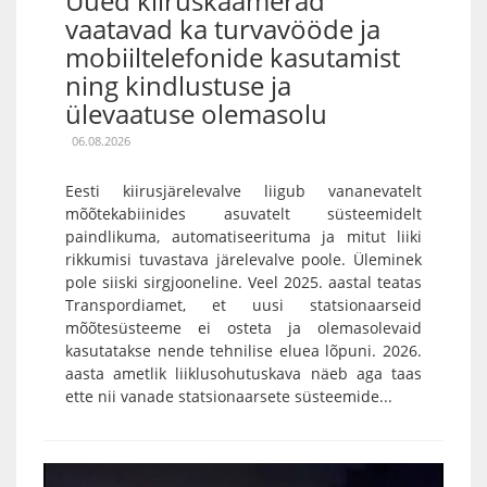
Uued kiiruskaamerad
vaatavad ka turvavööde ja
mobiiltelefonide kasutamist
ning kindlustuse ja
ülevaatuse olemasolu
06.08.2026
Eesti kiirusjärelevalve liigub vananevatelt
mõõtekabiinides asuvatelt süsteemidelt
paindlikuma, automatiseerituma ja mitut liiki
rikkumisi tuvastava järelevalve poole. Üleminek
pole siiski sirgjooneline. Veel 2025. aastal teatas
Transpordiamet, et uusi statsionaarseid
mõõtesüsteeme ei osteta ja olemasolevaid
kasutatakse nende tehnilise eluea lõpuni. 2026.
aasta ametlik liiklusohutuskava näeb aga taas
ette nii vanade statsionaarsete süsteemide...