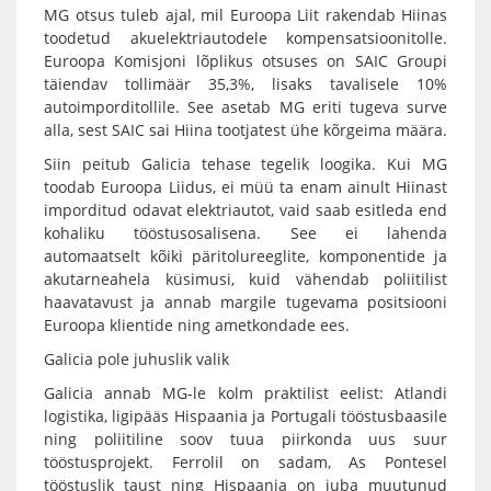
MG otsus tuleb ajal, mil Euroopa Liit rakendab Hiinas
toodetud akuelektriautodele kompensatsioonitolle.
Euroopa Komisjoni lõplikus otsuses on SAIC Groupi
täiendav tollimäär 35,3%, lisaks tavalisele 10%
autoimporditollile. See asetab MG eriti tugeva surve
alla, sest SAIC sai Hiina tootjatest ühe kõrgeima määra.
Siin peitub Galicia tehase tegelik loogika. Kui MG
toodab Euroopa Liidus, ei müü ta enam ainult Hiinast
imporditud odavat elektriautot, vaid saab esitleda end
kohaliku tööstusosalisena. See ei lahenda
automaatselt kõiki päritolureeglite, komponentide ja
akutarneahela küsimusi, kuid vähendab poliitilist
haavatavust ja annab margile tugevama positsiooni
Euroopa klientide ning ametkondade ees.
Galicia pole juhuslik valik
Galicia annab MG-le kolm praktilist eelist: Atlandi
logistika, ligipääs Hispaania ja Portugali tööstusbaasile
ning poliitiline soov tuua piirkonda uus suur
tööstusprojekt. Ferrolil on sadam, As Pontesel
tööstuslik taust ning Hispaania on juba muutunud