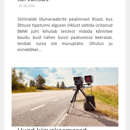
07.08.2026
Stiilinäide lõunanaabrite pealinnast Riiast, kus
õhtuse tipptunni alguses liiklust vältida üritanud
BMW juht kihutab teistest mööda kõnnitee
kaudu, kuid nähes bussi peatusesse keeravat,
lendab suisa üle muruplatsi. Ohutus ju
ennekõike!...