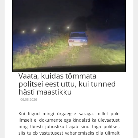
Vaata, kuidas tõmmata
politsei eest uttu, kui tunned
hästi maastikku
06.08.2026
Kui liigud mingi ürgaegse saraga, millel pole
ilmselt ei dokumente ega kindalsti ka ülevaatust
ning täiesti juhuslikult ajab sind taga politsei,
siis tuleb vastutusest vabanemiseks olla ülimalt