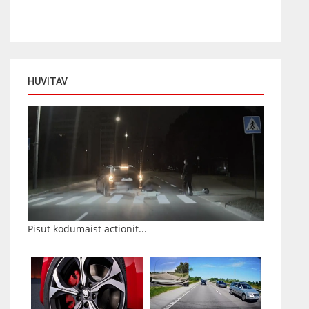
HUVITAV
Pisut kodumaist actionit...