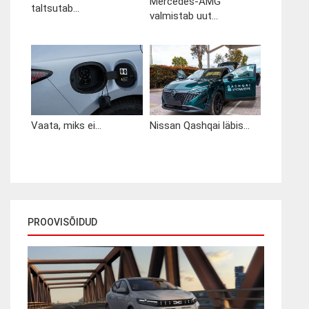
Mercedes-AMG
taltsutab...
valmistab uut...
Vaata, miks ei...
Nissan Qashqai läbis...
PROOVISÕIDUD