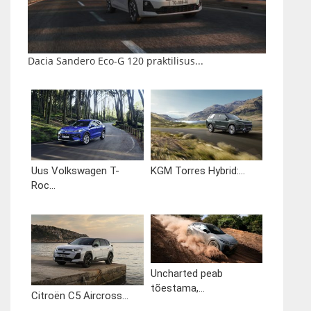
Dacia Sandero Eco-G 120 praktilisus...
Uus Volkswagen T-
KGM Torres Hybrid:...
Roc...
Uncharted peab
tõestama,...
Citroën C5 Aircross...