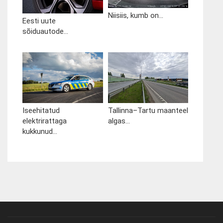
Niisiis, kumb on...
Eesti uute
sõiduautode...
Iseehitatud
Tallinna–Tartu maanteel
elektrirattaga
algas...
kukkunud...