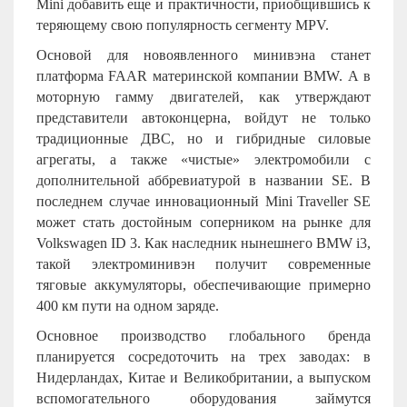
Mini
добавить еще и практичности, приобщившись к
теряющему свою популярность сегменту
MPV
.
Основой для новоявленного минивэна станет
платформа FAAR материнской компании BMW. А в
моторную гамму двигателей, как утверждают
представители автоконцерна, войдут не только
традиционные ДВС, но и гибридные силовые
агрегаты, а также «чистые» электромобили с
дополнительной аббревиатурой в названии
SE
. В
последнем случае инновационный
Mini
Traveller
SE
может стать достойным соперником на рынке для
Volkswagen ID 3. Как наследник нынешнего BMW i3,
такой электроминивэн получит современные
тяговые аккумуляторы, обеспечивающие примерно
400 км пути на одном заряде.
Основное производство глобального бренда
планируется сосредоточить на трех заводах: в
Нидерландах, Китае и Великобритании, а выпуском
вспомогательного оборудования займутся