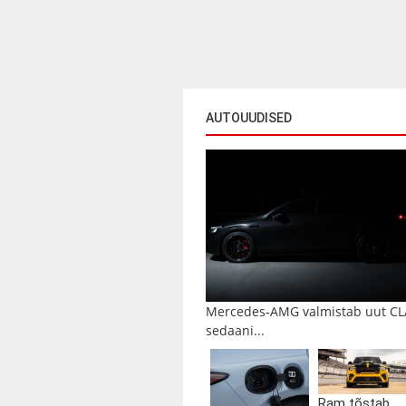
AUTOUUDISED
Mercedes-AMG valmistab uut CL
sedaani...
Ram tõstab