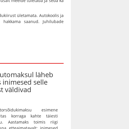
lusalt meelde tuletada ja seda ka
dukiirust ületamata. Autokoolis ja
ti hakkama saanud. Juhilubade
automaksul läheb
s inimesed selle
t väldivad
orsõidukimaksu esimene
itas korraga kahte täiesti
gu. Aastamaks toimis riigi
sna etteaimatavalt: inimesed