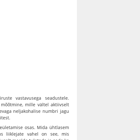
iiruste vastavusega seadustele.
õõtmine, mille vältel aktiivselt
evaga neljakohalise numbri jagu
itest.
useületamise osas. Mida ühtlasem
vus liiklejate vahel on see, mis