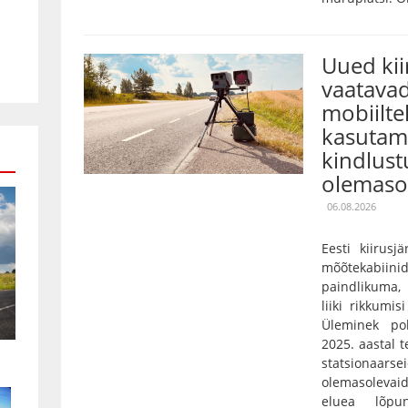
Uued ki
vaatavad
mobiilte
kasutami
kindlust
olemaso
06.08.2026
Eesti kiirusj
mõõtekabiini
paindlikuma,
liiki rikkumis
Üleminek pol
2025. aastal 
statsionaarse
olemasolevaid
eluea lõpu