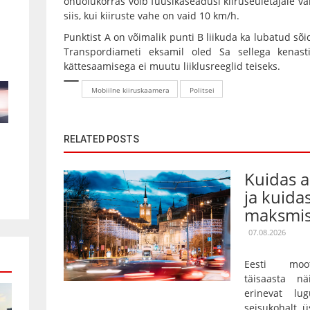
ohuolukorras võib füüsikaseadusi kiiruseületajale va
siis, kui kiiruste vahe on vaid 10 km/h.
Punktist A on võimalik punti B liikuda ka lubatud sõi
Transpordiameti eksamil oled Sa sellega kenas
kättesaamisega ei muutu liiklusreeglid teiseks.
Mobiilne kiiruskaamera
Politsei
RELATED POSTS
Kuidas 
ja kuida
maksmis
07.08.2026
Eesti moot
täisaasta nä
erinevat lu
seisukohalt ü