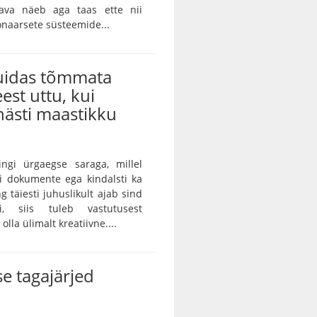
skava näeb aga taas ette nii
onaarsete süsteemide...
kuidas tõmmata
eest uttu, kui
ästi maastikku
ingi ürgaegse saraga, millel
ei dokumente ega kindalsti ka
g täiesti juhuslikult ajab sind
ei, siis tuleb vastutusest
lla ülimalt kreatiivne....
e tagajärjed