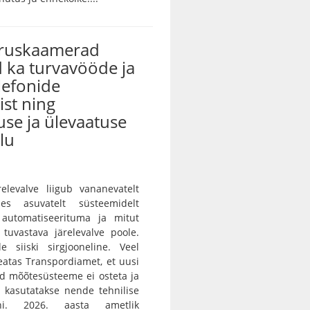
iruskaamerad
 ka turvavööde ja
lefonide
st ning
use ja ülevaatuse
lu
ärelevalve liigub vananevatelt
des asuvatelt süsteemidelt
 automatiseerituma ja mitut
i tuvastava järelevalve poole.
e siiski sirgjooneline. Veel
teatas Transpordiamet, et uusi
id mõõtesüsteeme ei osteta ja
 kasutatakse nende tehnilise
ni. 2026. aasta ametlik