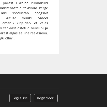
 pärast Ukraina rünnakuid
rimistehastele tekkinud kerge
, mis soodustab hoogsalt
tse kütuse müüki. Videol
 omanik kirjeldab, et valas
ki tanklast ostetud bensiini ja
ärast algas selline reaktsioon.
gu olla?...
Logi sisse
Registreeri