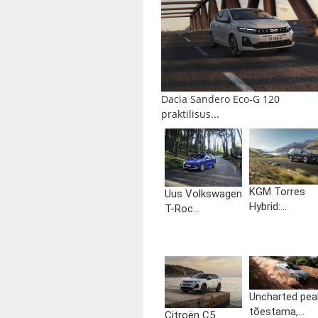
Dacia Sandero Eco-G 120
praktilisus...
KGM Torres
Uus Volkswagen
Hybrid:...
T-Roc...
Uncharted pea
tõestama,...
Citroën C5