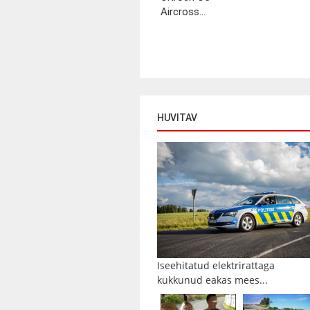
Aircross...
HUVITAV
Iseehitatud elektrirattaga
kukkunud eakas mees...