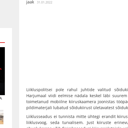
jaak
31.01.2022
Liikluspolitsei pole rahul juhtide valitud sõiduk
Harjumaal viidi eelmise nädala keskel läbi suurem m
A
toimetanud mobiilne kiiruskaamera joonistas tööpä
pildimaterjali lubatud sõidukiirust ületavatest sõiduk
Liiklusseadus ei tunnista mitte ühtegi erandit kiir
liiklusvoog, seda turvalisem. Just kiiruste erine