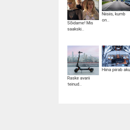
Niisiis, kumb
on...
Sõidame! Mis
saakski...
Hiina piirab aku.
Raske avarii
teinud...