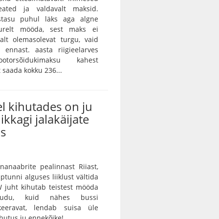
eated ja valdavalt maksid.
istasu puhul läks aga algne
urelt mööda, sest maks ei
alt olemasolevat turgu, vaid
 ennast. aasta riigieelarves
otorsõidukimaksu kahest
saada kokku 236...
l kihutades on ju
ikkagi jalakäijate
us
unanaabrite pealinnast Riiast,
ptunni alguses liiklust vältida
 juht kihutab teistest mööda
audu, kuid nähes bussi
keeravat, lendab suisa üle
utus ju ennekõike!...