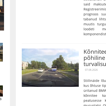
said maksut
Registreerim
prognoos su
tabanud lihts
muutis turgu
loodeti mo
komponendist 
Kõnnitee
põhiline 
turvalis
07.08.2026
Stiilinäide lõ
kus õhtuse tip
üritanud BMW
kõnnitee k
b
peatusesse 
muruplatsi. Oh