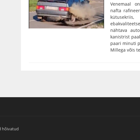
Venemaal on
nafta rafinee
kütusekriis
ebakvalitee
nähtava auto
kanistrist paa
paari minuti p
Millega võis te
d hõivatud