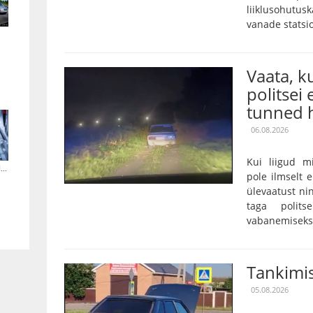
liiklusohutu
vanade statsi
Vaata, 
politsei 
tunned h
06.08.2026
Kui liigud m
..
pole ilmselt 
ülevaatust nin
taga polits
vabanemiseks o
Tankimis
05.08.2026