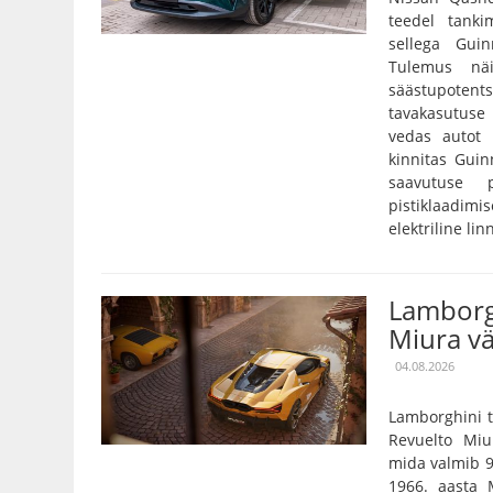
teedel tank
sellega Guin
Tulemus näit
säästupoten
tavakasutuse
vedas autot 
kinnitas Gui
saavutuse 
pistiklaadimi
elektriline li
Lamborg
Miura vä
04.08.2026
Lamborghini t
Revuelto Miu
mida valmib 9
1966. aasta 