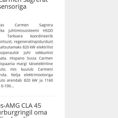
sensoriga
vas Carmen Sagrera
ika juhtimissüsteemi HSDD
e. Tarkvara koordineerib
iilsust, regeneratiivpidurdust
 taltsutamaks 820 kW elektrilist
 hüperautot juhi sekkumist
ramata. Hispano Suiza Carmen
spaania margi täiselektriline
auto, mis kuulub Carmeni
nda. Nelja elektrimootoriga
auto arendab 820 kW ja 1160
0-100...
s-AMG CLA 45
ürburgringil oma