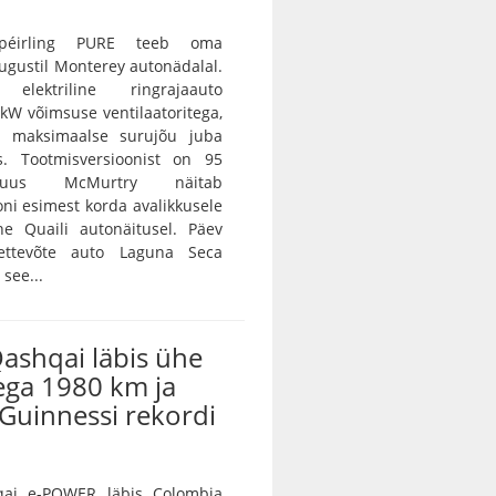
péirling PURE teeb oma
ugustil Monterey autonädalal.
 elektriline ringrajaauto
W võimsuse ventilaatoritega,
d maksimaalse surujõu juba
es. Tootmisversioonist on 95
 uus McMurtry näitab
oni esimest korda avalikkusele
he Quaili autonäitusel. Päev
 ettevõte auto Laguna Seca
 see...
ashqai läbis ühe
ega 1980 km ja
 Guinnessi rekordi
qai e-POWER läbis Colombia