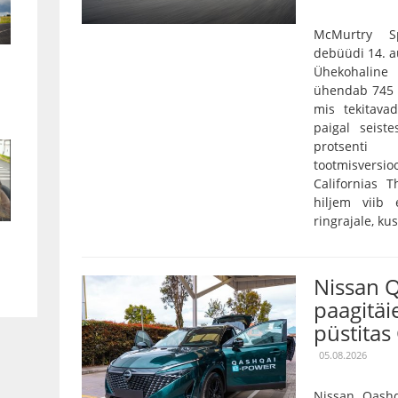
McMurtry S
debüüdi 14. a
Ühekohaline
ühendab 745 k
mis tekitava
paigal seist
protsenti
tootmisversio
Californias T
hiljem viib
ringrajale, kus
Nissan Q
paagitäi
püstitas
05.08.2026
Nissan Qash