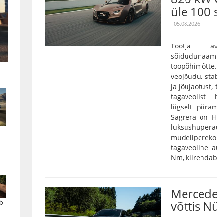
üle 100 
05.08.2026
Tootja a
sõidudünaam
tööpõhimõtt
veojõudu, stab
ja jõujaotust,
tagaveolist
liigselt pii
Sagrera on Hi
luksushüper
mudelipereko
tagaveoline 
Nm, kiirendab 
Mercede
võttis N
b