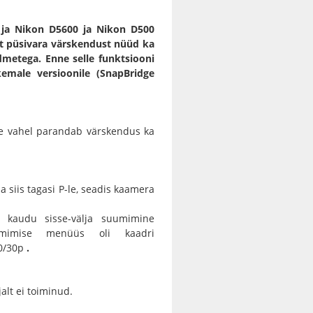
ja
Nikon D5600
ja
Nikon D500
t püsivara värskendust nüüd ka
dmetega. Enne selle funktsiooni
emale versioonile (SnapBridge
e vahel parandab värskendus ka
ja siis tagasi P-le, seadis kaamera
kaudu sisse-välja suumimine
ilmimise menüüs oli kaadri
0/30p
.
alt ei toiminud.