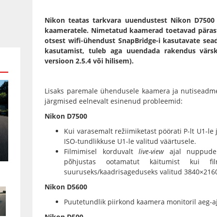
Nikon teatas tarkvara uuendustest
Nikon D7500
kaameratele. Nimetatud kaamerad toetavad päras
otsest wifi-ühendust
SnapBridge
-i kasutavate sea
kasutamist, tuleb aga uuendada rakendus värsk
versioon 2.5.4 või hilisem).
Lisaks paremale ühendusele kaamera ja nutiseadm
järgmised eelnevalt esinenud probleemid:
Nikon D7500
Kui varasemalt režiimiketast pöörati P-lt U1-le 
ISO-tundlikkuse U1-le valitud väärtusele.
Filmimisel korduvalt
live-view
ajal nuppude 
põhjustas ootamatut käitumist kui f
suuruseks/kaadrisageduseks valitud 3840×216
Nikon D5600
Puutetundlik piirkond kaamera monitoril aeg-aj
Nikon D500