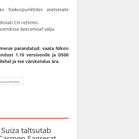
es fookuspunktides asetsevate
istati CH-režiimis.
 asendisse keeramisel välja.
ameras parandatud, vaata Nikon
ndust 1.10 versioonile
ja
D500
lehel ja tee värskendus ära.
kvarauuendus
Suiza taltsutab
Carmen Sagrerat