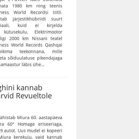
imata 1980 km ning teenis
ness World Recordsi tiitli.
ab järjestikhübriidi suurt
tsiaali, kuid ei kirjelda
 kütusekulu. Elektrimootor
ligi 2000 km Nissani teatel
nness World Records Qashqai
pikima teekonnana, mille
seta sõiduulatuse pikendajaga
nnamaastur läbis ühe...
hini kannab
rvid Revueltole
ähistab Miura 60. aastapäeva
ra 60° Homage eriseeriaga,
9 autot. Uus mudel ei kopeeri
Miura kerekuju, vaid kannab