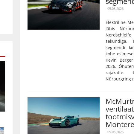
segmend
05.08.2026
Elektriline 
läbis Nürbu
Nordschleife
sekundiga. 
segmendi ki
kohe esimese
Kevin Berger 
2026. Õhutem
rajakatte
Nürburgring mõ
McMurtr
ventilaa
tootmisv
Montere
05.08.2026