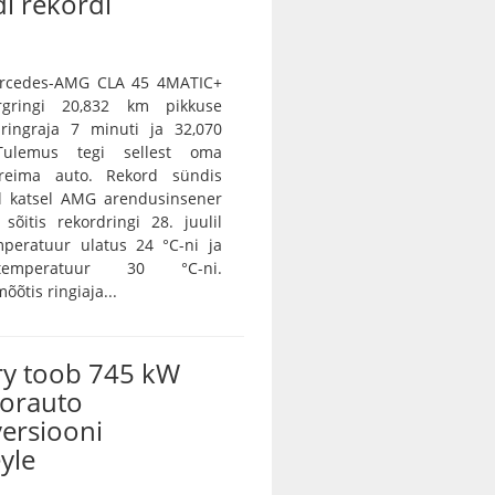
i rekordi
Mercedes-AMG CLA 45 4MATIC+
rgringi 20,832 km pikkuse
 ringraja 7 minuti ja 32,070
Tulemus tegi sellest oma
ireima auto. Rekord sündis
l katsel AMG arendusinsener
sõitis rekordringi 28. juulil
peratuur ulatus 24 °C-ni ja
 temperatuur 30 °C-ni.
õtis ringiaja...
y toob 745 kW
torauto
ersiooni
yle