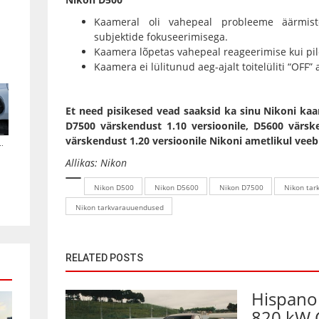
Kaameral oli vahepeal probleeme äärmist
subjektide fokuseerimisega.
Kaamera lõpetas vahepeal reageerimise kui pild
Kaamera ei lülitunud aeg-ajalt toitelüliti “OFF”
Et need pisikesed vead saaksid ka sinu Nikoni ka
D7500 värskendust 1.10 versioonile
,
D5600 värske
värskendust 1.20 versioonile
Nikoni ametlikul veebi
.
Allikas:
Nikon
Nikon D500
Nikon D5600
Nikon D7500
Nikon tar
Nikon tarkvarauuendused
RELATED POSTS
Hispano 
820 kW 