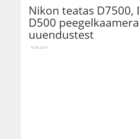
Nikon teatas D7500, 
D500 peegelkaamerat
uuendustest
16.05.2019