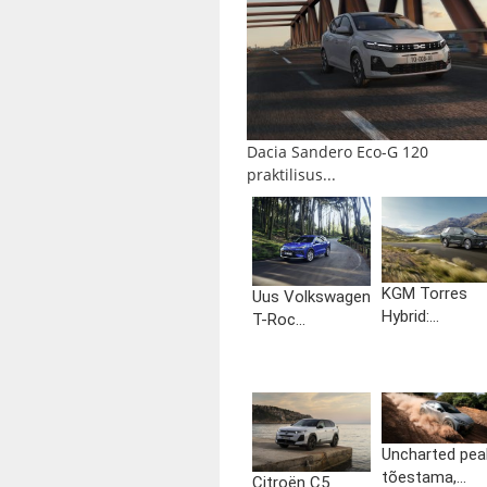
Dacia Sandero Eco-G 120
praktilisus...
KGM Torres
Uus Volkswagen
Hybrid:...
T-Roc...
Uncharted pea
tõestama,...
Citroën C5