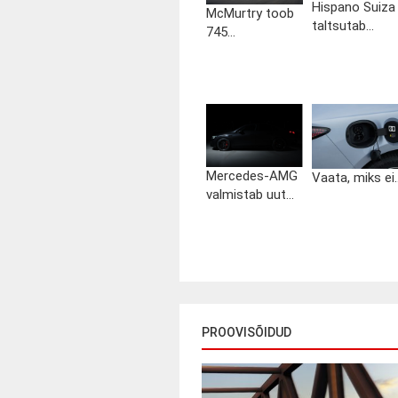
Hispano Suiza
McMurtry toob
taltsutab...
745...
Mercedes-AMG
Vaata, miks ei..
valmistab uut...
PROOVISÕIDUD