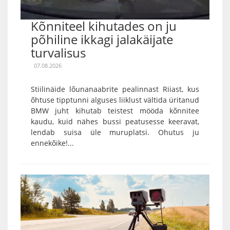
Kõnniteel kihutades on ju
põhiline ikkagi jalakäijate
turvalisus
07.08.2026
Stiilinäide lõunanaabrite pealinnast Riiast, kus
õhtuse tipptunni alguses liiklust vältida üritanud
BMW juht kihutab teistest mööda kõnnitee
kaudu, kuid nähes bussi peatusesse keeravat,
lendab suisa üle muruplatsi. Ohutus ju
ennekõike!...