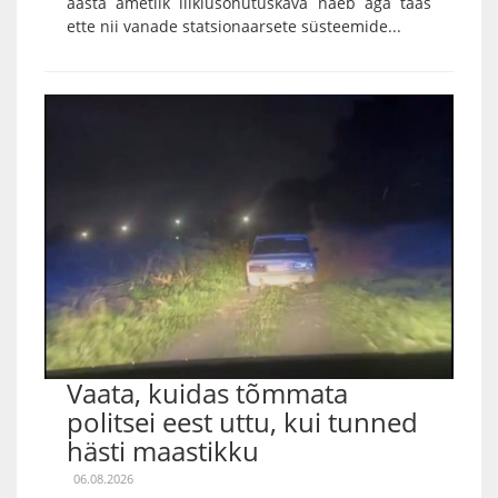
aasta ametlik liiklusohutuskava näeb aga taas
ette nii vanade statsionaarsete süsteemide...
Vaata, kuidas tõmmata
politsei eest uttu, kui tunned
hästi maastikku
06.08.2026