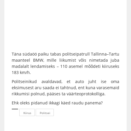
Täna südaöö paiku tabas politseipatrull Tallinna–Tartu
maanteel BMW, mille liikumist võis nimetada juba
madalalt lendamiseks – 110 asemel mõõdeti kiiruseks
183 km/h.
Politseinikud avaldavad, et auto juht ise oma
eksimusest aru saada ei tahtnud, ent kuna varasemaid
rikkumisi polnud, pääses ta väärteoprotokolliga.
Ehk oleks pidanud ikkagi käed raudu panema?
Kiirus
Politsei