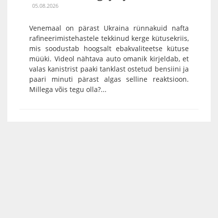
05.08.2026
Venemaal on pärast Ukraina rünnakuid nafta
rafineerimistehastele tekkinud kerge kütusekriis,
mis soodustab hoogsalt ebakvaliteetse kütuse
müüki. Videol nähtava auto omanik kirjeldab, et
valas kanistrist paaki tanklast ostetud bensiini ja
paari minuti pärast algas selline reaktsioon.
Millega võis tegu olla?...