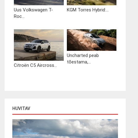
Uus Volkswagen T-
KGM Torres Hybrid:...
Roc...
Uncharted peab
tõestama,...
Citroën C5 Aircross...
HUVITAV