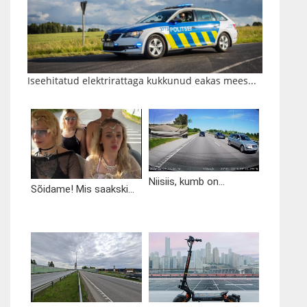
Iseehitatud elektrirattaga kukkunud eakas mees...
Niisiis, kumb on...
Sõidame! Mis saakski...