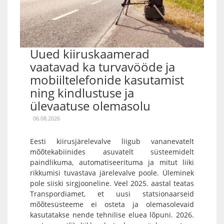
Uued kiiruskaamerad
vaatavad ka turvavööde ja
mobiiltelefonide kasutamist
ning kindlustuse ja
ülevaatuse olemasolu
06.08.2026
Eesti kiirusjärelevalve liigub vananevatelt
mõõtekabiinides asuvatelt süsteemidelt
paindlikuma, automatiseerituma ja mitut liiki
rikkumisi tuvastava järelevalve poole. Üleminek
pole siiski sirgjooneline. Veel 2025. aastal teatas
Transpordiamet, et uusi statsionaarseid
mõõtesüsteeme ei osteta ja olemasolevaid
kasutatakse nende tehnilise eluea lõpuni. 2026.