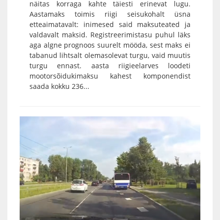
näitas korraga kahte täiesti erinevat lugu.
Aastamaks toimis riigi seisukohalt üsna
etteaimatavalt: inimesed said maksuteated ja
valdavalt maksid. Registreerimistasu puhul läks
aga algne prognoos suurelt mööda, sest maks ei
tabanud lihtsalt olemasolevat turgu, vaid muutis
turgu ennast. aasta riigieelarves loodeti
mootorsõidukimaksu kahest komponendist
saada kokku 236...