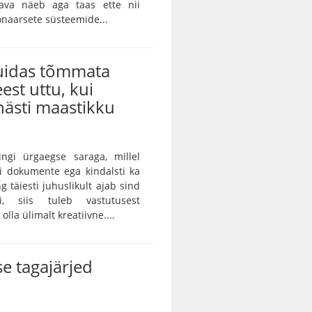
skava näeb aga taas ette nii
onaarsete süsteemide...
kuidas tõmmata
eest uttu, kui
ästi maastikku
ingi ürgaegse saraga, millel
ei dokumente ega kindalsti ka
g täiesti juhuslikult ajab sind
ei, siis tuleb vastutusest
lla ülimalt kreatiivne....
e tagajärjed