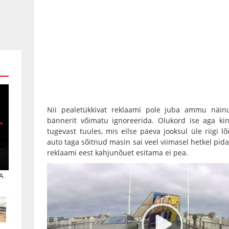
Nii pealetükkivat reklaami pole juba ammu näinu
bännerit võimatu ignoreerida. Olukord ise aga kin
tugevast tuules, mis eilse päeva jooksul üle riigi 
auto taga sõitnud masin sai veel viimasel hetkel pida
reklaami eest kahjunõuet esitama ei pea.
A