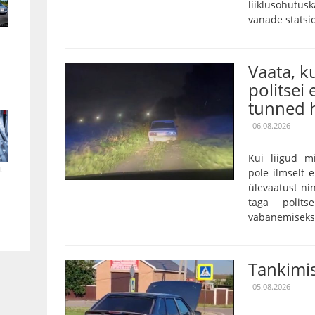
liiklusohutu
vanade statsi
Vaata, 
politsei 
tunned h
06.08.2026
Kui liigud m
..
pole ilmselt 
ülevaatust nin
taga polits
vabanemiseks o
Tankimis
05.08.2026