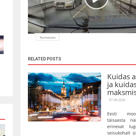
Kurioosum
RELATED POSTS
Kuidas 
ja kuida
maksmis
07.08.2026
Eesti moot
täisaasta nä
erinevat lu
seisukohalt ü