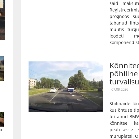
said maksut
Registreerim
prognoos su
tabanud lihts
muutis turgu
loodeti mo
komponendist 
Kõnnitee
põhiline 
turvalis
07.08.2026
Stiilinäide lõ
kus õhtuse tip
üritanud BMW
kõnnitee k
peatusesse 
b
muruplatsi. Oh