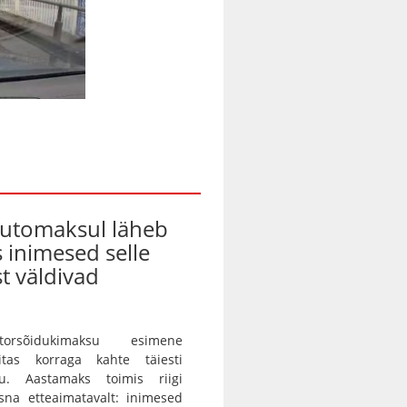
automaksul läheb
s inimesed selle
t väldivad
orsõidukimaksu esimene
itas korraga kahte täiesti
gu. Aastamaks toimis riigi
sna etteaimatavalt: inimesed