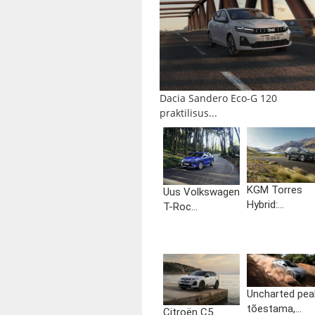
Dacia Sandero Eco-G 120
praktilisus...
KGM Torres
Uus Volkswagen
Hybrid:...
T-Roc...
Uncharted pea
tõestama,...
Citroën C5