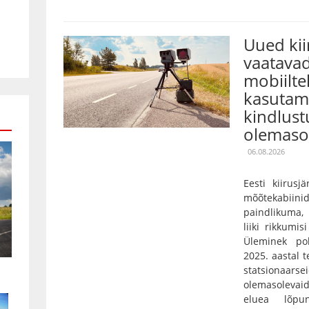
Uued ki
vaatavad
mobiilte
kasutami
kindlust
olemaso
06.08.2026
Eesti kiirusj
mõõtekabiini
paindlikuma,
liiki rikkumis
Üleminek pol
2025. aastal 
statsionaarse
olemasolevaid
eluea lõpu