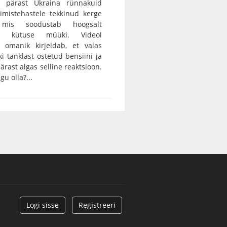
 pärast Ukraina rünnakuid
rimistehastele tekkinud kerge
, mis soodustab hoogsalt
tse kütuse müüki. Videol
 omanik kirjeldab, et valas
ki tanklast ostetud bensiini ja
ärast algas selline reaktsioon.
gu olla?...
Logi sisse
Registreeri