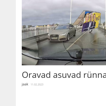
Oravad asuvad rünn
jaak
11.02.2023