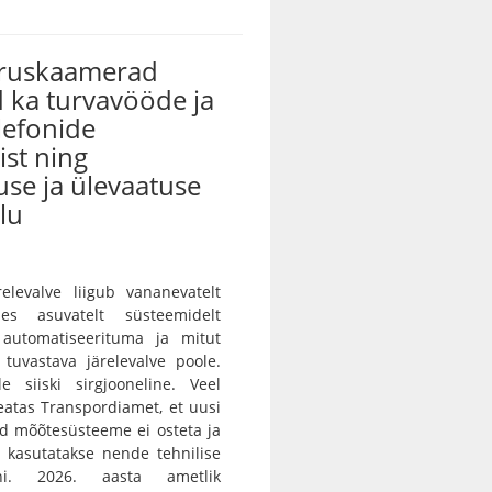
iruskaamerad
 ka turvavööde ja
lefonide
st ning
use ja ülevaatuse
lu
ärelevalve liigub vananevatelt
des asuvatelt süsteemidelt
 automatiseerituma ja mitut
i tuvastava järelevalve poole.
e siiski sirgjooneline. Veel
teatas Transpordiamet, et uusi
id mõõtesüsteeme ei osteta ja
 kasutatakse nende tehnilise
ni. 2026. aasta ametlik