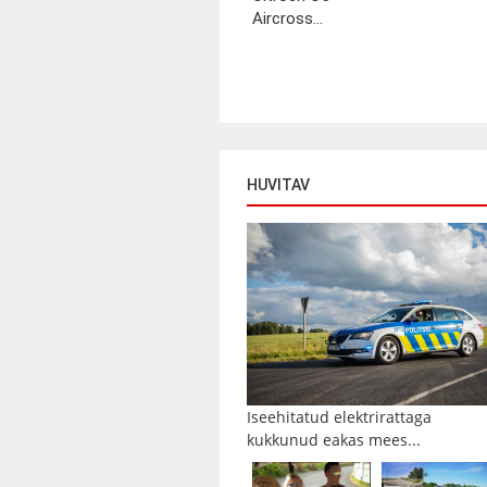
Aircross...
HUVITAV
Iseehitatud elektrirattaga
kukkunud eakas mees...