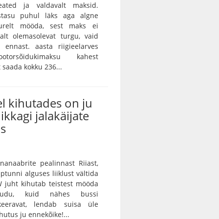
eated ja valdavalt maksid.
istasu puhul läks aga algne
urelt mööda, sest maks ei
alt olemasolevat turgu, vaid
 ennast. aasta riigieelarves
otorsõidukimaksu kahest
saada kokku 236...
l kihutades on ju
ikkagi jalakäijate
us
unanaabrite pealinnast Riiast,
ptunni alguses liiklust vältida
 juht kihutab teistest mööda
audu, kuid nähes bussi
keeravat, lendab suisa üle
utus ju ennekõike!...