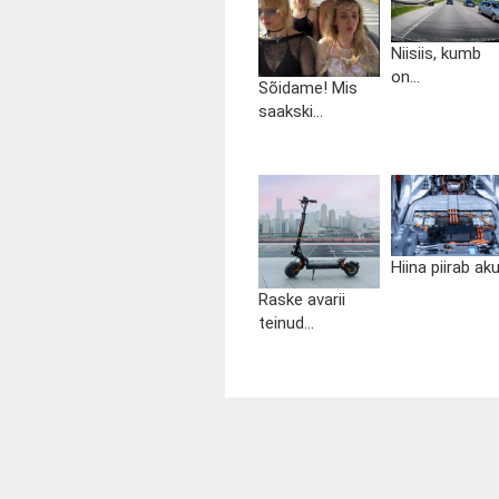
Niisiis, kumb
on...
Sõidame! Mis
saakski...
Hiina piirab aku.
Raske avarii
teinud...