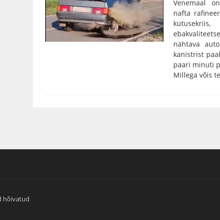
Venemaal on
nafta rafinee
kütusekriis
ebakvalitee
nähtava auto
kanistrist paa
paari minuti p
Millega võis te
d hõivatud