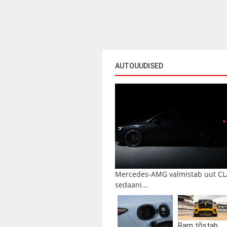
AUTOUUDISED
Mercedes-AMG valmistab uut CL
sedaani...
Ram tõstab