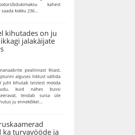
otorsõidukimaksu kahest
saada kokku 236...
l kihutades on ju
ikkagi jalakäijate
us
unanaabrite pealinnast Riiast,
ptunni alguses liiklust vältida
 juht kihutab teistest mööda
audu, kuid nähes bussi
keeravat, lendab suisa üle
utus ju ennekõike!...
iruskaamerad
 ka turvavööde ja