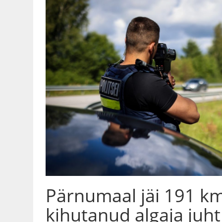
Pärnumaal jäi 191 k
kihutanud algaja juht