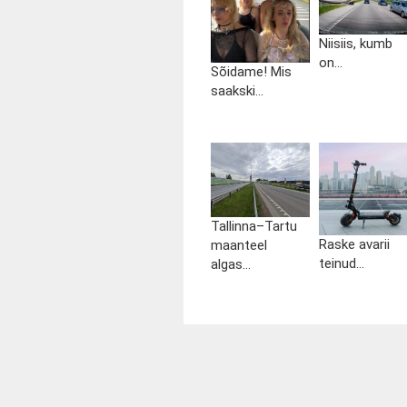
Niisiis, kumb
on...
Sõidame! Mis
saakski...
Tallinna–Tartu
Raske avarii
maanteel
teinud...
algas...