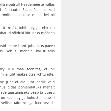
olitseipatrull Häädemeeste vallas
l sõiduautot Saab. Politseinikud
roolis 25-aastase mehe, kel oli
 110 km/h, tohib algaja ehk nn
Tabatud sõiduki kiiruseks mõõdeti
dasid mehe kinni. Juba kaks päeva
tis kohus mehele karistuseks
Henry Murumaa toonitas, et nii
m ja juht viiakse otse kohtu ette.
ine juht ei ole juht ohtlik vaid
 Kohus pidas põhjendatuks mehelt
ubade taastamiseks peab ta uuesti
ti on see aeg ja kohustus uuesti
 sellise käitumisega kaasnevad,“