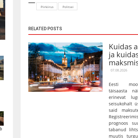
Piirkiirus
Politsei
RELATED POSTS
Kuidas 
ja kuida
maksmis
07.08.2026
Eesti moot
täisaasta nä
erinevat lu
seisukohalt ü
said maksut
Registreerim
prognoos su
b
tabanud lihts
muutis turgu