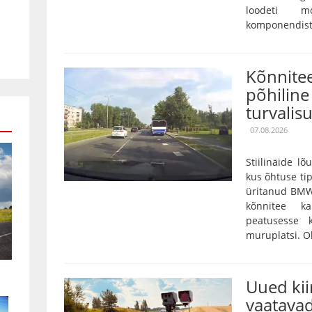
loodeti mo
komponendist 
Kõnnitee
põhiline 
turvalis
07.08.2026
Stiilinäide lõ
kus õhtuse tip
üritanud BMW
kõnnitee k
peatusesse 
muruplatsi. Oh
Uued ki
vaatavad