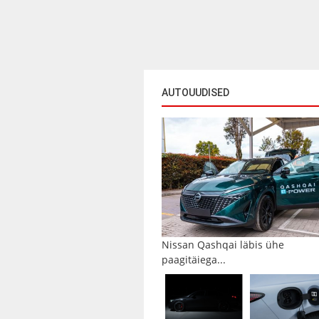
AUTOUUDISED
Nissan Qashqai läbis ühe
paagitäiega...