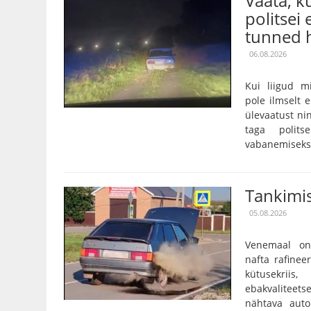
Vaata, 
politsei 
tunned h
06.08.2026
Kui liigud m
pole ilmselt 
ülevaatust nin
taga polits
vabanemiseks o
Tankimis
05.08.2026
Venemaal on
nafta rafinee
kütusekriis
ebakvalitee
nähtava auto