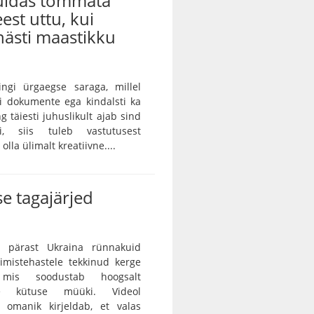
kuidas tõmmata
eest uttu, kui
ästi maastikku
ingi ürgaegse saraga, millel
ei dokumente ega kindalsti ka
g täiesti juhuslikult ajab sind
ei, siis tuleb vastutusest
lla ülimalt kreatiivne....
e tagajärjed
 pärast Ukraina rünnakuid
rimistehastele tekkinud kerge
, mis soodustab hoogsalt
tse kütuse müüki. Videol
 omanik kirjeldab, et valas