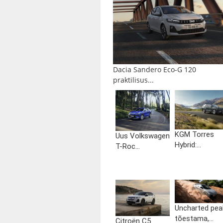
Dacia Sandero Eco-G 120
praktilisus...
KGM Torres
Uus Volkswagen
Hybrid:...
T-Roc...
Uncharted pea
tõestama,...
Citroën C5