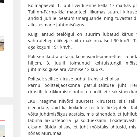
Kolmapäeval, 1. juulil veidi enne kella 17 märkas p
.
Tallinn-Pärnu-Ikla maanteel liikumas suurel kiiruse
andsid juhile peatumismärguande ning tuvastasid 
alles esmane juhtimisõigus.
Kuigi antud teelõigul on suurim lubatud kiirus
vahtralehega liikleja sõita maksimaalselt 90 km/h. 
aga koguni 191 km/h.
Politseinikud alustasid kohe väärteomenetlust ja pi
hiljem, 3. juulil toimunud kohtuistungil mõis
juhtimisõiguse ära võtmise 12 kuuks.
Politsei: sellise kiiruse puhul trahvist ei piisa
Pärnu politseijaoskonna patrullitalituse juht 
drastiliste rikkumiste puhul on politsei reaktsioon kar
„Kui räägime niivõrd suurtest kiirustest, siis sell
iseendale, vaid ka kõikidele teistele liiklejatele.
võtta juhtimisõigus aastaks, mis tähendab, et juhil
läbima liiklusteooria- ja sõidueksami. Loodetavas
eksam läbida piisav, et juht mõistaks ohtusid, mis
sõnas Murumaa.