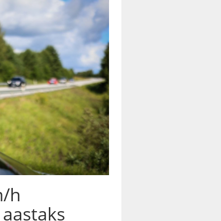
m/h
 aastaks