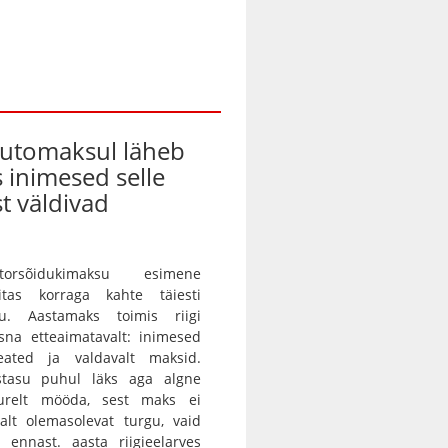
automaksul läheb
s inimesed selle
t väldivad
orsõidukimaksu esimene
itas korraga kahte täiesti
gu. Aastamaks toimis riigi
sna etteaimatavalt: inimesed
eated ja valdavalt maksid.
istasu puhul läks aga algne
urelt mööda, sest maks ei
alt olemasolevat turgu, vaid
 ennast. aasta riigieelarves