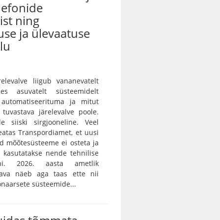
lefonide
st ning
use ja ülevaatuse
lu
ärelevalve liigub vananevatelt
des asuvatelt süsteemidelt
 automatiseerituma ja mitut
i tuvastava järelevalve poole.
e siiski sirgjooneline. Veel
teatas Transpordiamet, et uusi
id mõõtesüsteeme ei osteta ja
 kasutatakse nende tehnilise
ni. 2026. aasta ametlik
skava näeb aga taas ette nii
onaarsete süsteemide...