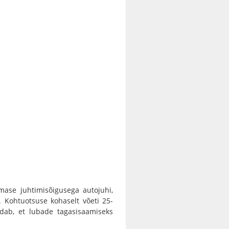
smase juhtimisõigusega autojuhi,
. Kohtuotsuse kohaselt võeti 25-
ndab, et lubade tagasisaamiseks