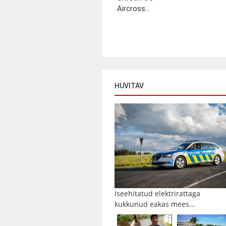
Aircross...
HUVITAV
Iseehitatud elektrirattaga
kukkunud eakas mees...