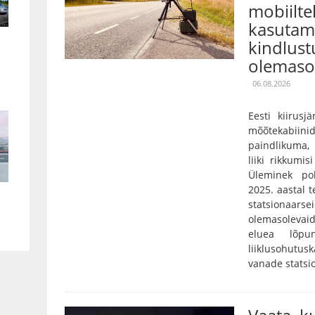
mobiilte
kasutami
kindlust
olemaso
06.08.2026
Eesti kiirusj
mõõtekabiini
paindlikuma,
liiki rikkumis
Üleminek pol
2025. aastal 
statsionaarse
olemasolevaid
eluea lõpu
liiklusohutu
vanade statsi