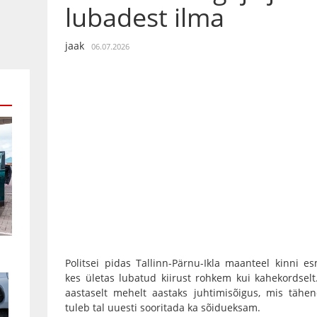
lubadest ilma
jaak
06.07.2026
Politsei pidas Tallinn-Pärnu-Ikla maanteel kinni e
kes ületas lubatud kiirust rohkem kui kahekordselt
aastaselt mehelt aastaks juhtimisõigus, mis tähe
tuleb tal uuesti sooritada ka sõidueksam.